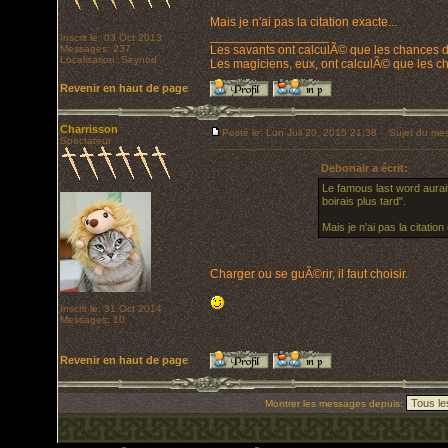
Mais je n'ai pas la citation exacte...
_________________
Inscrit le: 03 Oct 2013
Messages: 237
Les savants ont calculÃ© que les chances d
Localisation: Seynod
Les magiciens, eux, ont calculÃ© que les cha
Revenir en haut de page
Charrisson
Posté le: Lun Juil 20, 2015 21:38
Sujet du mes
Spectateur
Debonair a écrit:
Le famous last word aurait
boirais plus tard".
Mais je n'ai pas la citation
Charger ou se guÃ©rir, il faut choisir.
Inscrit le: 31 Oct 2014
Messages: 10
Revenir en haut de page
Montrer les messages depuis: