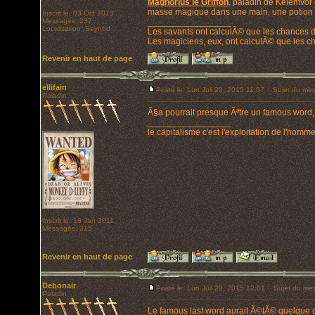
Magnorius le Griffon
, paladin de Kelemvor
masse magique dans une main, une potion d
Inscrit le: 03 Oct 2013
Messages: 237
_________________
Localisation: Seynod
Les savants ont calculÃ© que les chances d
Les magiciens, eux, ont calculÃ© que les cha
Revenir en haut de page
ellifain
Posté le: Lun Juil 20, 2015 11:57
Sujet du mes
Paladin
Ã§a pourrait presque Ãªtre un famous word, s
_________________
le capitalisme c'est l'exploitation de l'hom
Inscrit le: 18 Jan 2011
Messages: 315
Revenir en haut de page
Debonair
Posté le: Lun Juil 20, 2015 12:01
Sujet du mes
Paladin
Le famous last word aurait Ã©tÃ© quelque chos