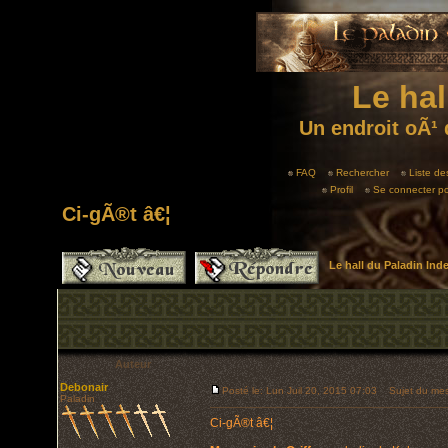
Le hal
Un endroit oÃ¹ 
FAQ
Rechercher
Liste d
Profil
Se connecter po
Ci-gÃ®t â€¦
Le hall du Paladin In
Auteur
Debonair
Posté le: Lun Juil 20, 2015 07:03
Sujet du mess
Paladin
Ci-gÃ®t â€¦