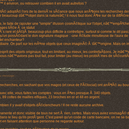
l environ, ou retrouver combien il en avait autrefois ?
 Ã©tÃ© adoptÃ© l'ors de la derniÃ¨re sÃ©ance que nous arrÃªtions les recherches d
 beaucoup dâ€™objet dans la natureâ€¦ ! il nous faut donc Ãªtre sur de la diffÃ©ren
le, le faite de rajouter une "simple" illusion cosmÃ©tique sur l'objet, nâ€™empÃªc
tages liÃ©e Ã ce statut
 trÃ¨s rare et dÃ©jÃ beaucoup plus difficile a contrefaire, surtout si comme le dit p
uelqu'un possÃ©dant le don signature magique : -une Ã©tude minutieuse de l'aura d
tel enchanteur?
iaire. On part sur les mÃªme objets que ceux imaginÃ© Ã lâ€™origine. Mais on inc
sprit des objets originaux, tout en limitant, au mieux, les contrefaÃ§ons. Je mâ€™e
 nous nâ€™avions pas tout fait, pour limiter (au mieux) les problÃ¨mes de sÃ©curit
u message:
echerches, en sachant que vos magos (et ceux de FÃ©locial) ont arrÃªtÃ© au bout 
vec elle, vous faites les comptes : vous en Ãªtes presque Ã 340 objets.
 89 cottes de mailles elfiques, 23 broches en or et 48 en argent.
bien il y avait d'objets dÃ©clencheurs ! Il ne reste aucune archive.
nente et donc visible de tous ne sert Ã rien, certes. Mais vous aviez envisagÃ© d
ans le lieu qu'ils protÃ¨gent. C'est pareil qu'un code de carte bancaire, on ne se 
et en faisant attention que personne ne regarde autour.