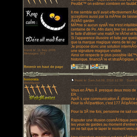
Peutâ€™ on estimer combien en fautâ€™ i
Il me semble qu'il avait effectivement
acceptons aussi par la mÃªme de laisser
Ã©tÃ© garder.
MÃªme si aucun systÃ¨me n'est infaillib
centaine de Po. Afin dans tirer les avan
le faite d'utiliser une matiÃ¨re rÃ©el et
Si l'apparence illusoire et faite par q
que la marque magique viens de tel ou 
Je propose donc une solution intermÃ©d
Inscrit le: 11 Sep 2006
une signature magique visible.
Messages: 372
Ainsi on respecte le plus possible lâ€™e
historique, financiÃ¨re et stratÃ©gique,
Revenir en haut de page
honorata
Posté le: Sam Juil 09, 2016 12:38
Sujet d
WebMaster
Vous en Ãªtes Ã presque deux mois de r
ER.
AprÃ¨s une
communication Ã distance
a
Pour la rÃ©partition, c'est 177 Ã©pÃ©es,
Pour la 3Ã¨me fois, personne ne sait com
Rajouter une illusion cosmÃ©tique perma
les yeux de gardes au moment d'entrer d
on ne fait que le taper le moment venu 