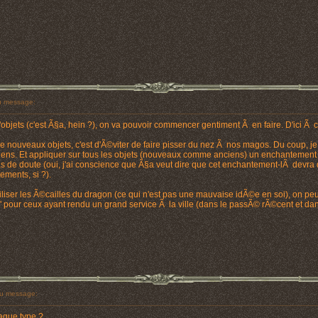
 message:
jets (c'est Ã§a, hein ?), on va pouvoir commencer gentiment Ã en faire. D'ici Ã c
e nouveaux objets, c'est d'Ã©viter de faire pisser du nez Ã nos magos. Du coup, j
iens. Et appliquer sur tous les objets (nouveaux comme anciens) un enchantement i
cas de doute (oui, j'ai conscience que Ã§a veut dire que cet enchantement-lÃ devra d
ments, si ?).
tiliser les Ã©cailles du dragon (ce qui n'est pas une mauvaise idÃ©e en soi), on pe
our ceux ayant rendu un grand service Ã la ville (dans le passÃ© rÃ©cent et dans
u message:
que type ?