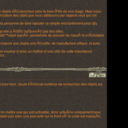
es objets dÃ©clencheur pour le bien-Ãªtre de nos mago. Mais nous
ciation des objet que nous attribuons par rapport ceux qui ont
hera personne de faire rajouter ce simple enchantement pour qlq
ascal elle a Ã©tÃ© faÃ§onnÃ© par des elfes.
e lâ€™objet signÃ©, permet'elle de prouver de maniÃ¨re irrÃ©futable
orpore aux objets une Ã©caille, de manufacture elfique, et avec
n voudrai si pour un mythal et une ville de cette importance :
Ã©s.
d'un mois. Seule FÃ©locial continue de rechercher des objets sur
'en mettre une qui soit activable, donc activÃ©e uniquement pour
balade pas avec une pancarte sur le front oÃ¹ le code est marquÃ©,