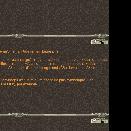
e qu'on en ai rÃ©ellement besoin, hein.
e pense vraiment qu'on devrait fabriquer de nouveaux objets mais qui
llusoire bien prÃ©cis, signature magique comprise et visible,
onc Ãªtre le fait d'un seul mago: mais Ã§a devrait pas Ãªtre le plus
ut envisager d'en faire autre chose de plus symbolique. Des
 le futur), par exemple.