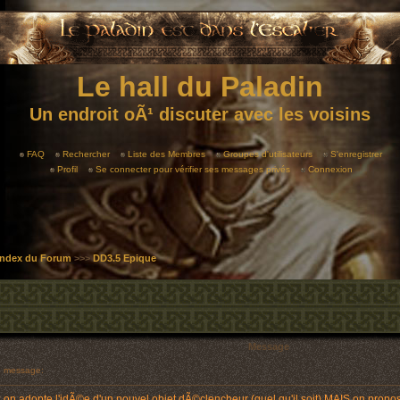
Le hall du Paladin
Un endroit oÃ¹ discuter avec les voisins
FAQ
Rechercher
Liste des Membres
Groupes d'utilisateurs
S'enregistrer
Profil
Se connecter pour vérifier ses messages privés
Connexion
 Index du Forum
>>>
DD3.5 Epique
Message
 message:
: on adopte l'idÃ©e d'un nouvel objet dÃ©clencheur (quel qu'il soit) MAIS on propo