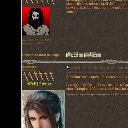
simplicitÃ©, le mieux serait de faire qu
on va utiliser tous les originaux qu'on
vous ?
Inscrit le: 22 Juil 2012
Messages: 476
Revenir en haut de page
honorata
Posté le: Ven Juil 08, 2016 08:18
Sujet du
WebMaster
Attention aux risques de confusion s'il y
Les objets dÃ©clencheurs actuels (Ã©pÃ
cher. Comptez 400po pour une broche e
"Ah on se foutait pas de la gueule des porteurs Ã l'Ã©poque mo