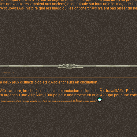
e les nouveaux ressemblent aux anciens) et on rajoute sur tous un effet magique illus
 a rÃ©cupÃ©rÃ© (histoire que les mago qui les ont cherchÃ© n'aient pas pisser du ne
 message:
 a deux jeux distincts d'objets dÃ©clencheurs en circulation.
©e, armure, broches) sont tous de manufacture elfique et trÃ¨s travaillÃ©s. En fa
n argent ou une Ã©pÃ©e, 1000po pour une broche en or et 4200po pour une cotte 
n bon monsieur, c'est moi qui vous le dit. C'est pas comme maintenant. C'Ã©tait mieux avant."