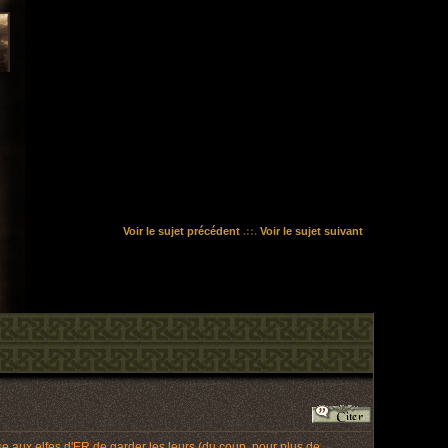
Voir le sujet précédent
.::.
Voir le sujet suivant
se aux elfes d'ER de garder les leurs (du coup, pour plus de