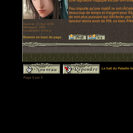
Une signature magique est par dÃ©finiti
Peu importe qu'une matiÃ¨re soit rÃ©el
beaucoup de temps et d'argent pour Ã§a 
de sort plus puissant qui dÃ©tecte une 
lanceur devra avoir de PM, ou bien Ãªt
Inscrit le: 21 Aoû 2006
Messages: 2981
Localisation: Annecy
Revenir en haut de page
Le hall du Paladin 
Page
3
sur
3