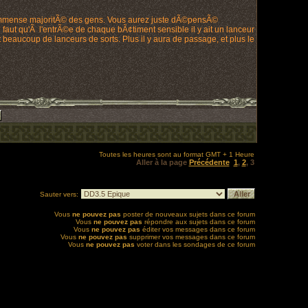
 l'immense majoritÃ© des gens. Vous aurez juste dÃ©pensÃ©
faut qu'Ã l'entrÃ©e de chaque bÃ¢timent sensible il y ait un lanceur
beaucoup de lanceurs de sorts. Plus il y aura de passage, et plus le
Toutes les heures sont au format GMT + 1 Heure
Aller à la page
Précédente
1
,
2
,
3
Sauter vers:
Vous
ne pouvez pas
poster de nouveaux sujets dans ce forum
Vous
ne pouvez pas
répondre aux sujets dans ce forum
Vous
ne pouvez pas
éditer vos messages dans ce forum
Vous
ne pouvez pas
supprimer vos messages dans ce forum
Vous
ne pouvez pas
voter dans les sondages de ce forum