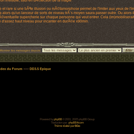
on invisible, sauf en
dÃ©tection de la magie
.
le et rare si une bÃªte illusion ou mÃ©tamorphose permet de l'imiter aux yeux de
alors qu'un lanceur de sorts de niveau trÃ¨s moyen saura passer outre. Ou alors il 
Ã©ventuelle supercherie sur chaque personne qui veut entrer. Cela (im)mobiliserait 
re d'assez haut niveau pour incanter en durÃ©e x90min.
Montrer les messages depuis:
Index du Forum
>>>
DD3.5 Epique
Powered by
phpBB
© 2001, 2005 phpBB Group
Traduction par :
phpBB-fr.com
Thème réalisé par
SGo