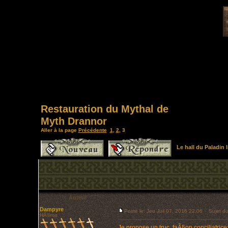
Restauration du Mythal de
Myth Drannor
Aller à la page
Précédente
1
,
2
,
3
Le hall du Paladin
Auteur
Dampyre
Posté le: Jeu Juil 07, 2016 22:06
Sujet du
HÃ©ros
Je propose un truc, faÃ§on conciliatrice