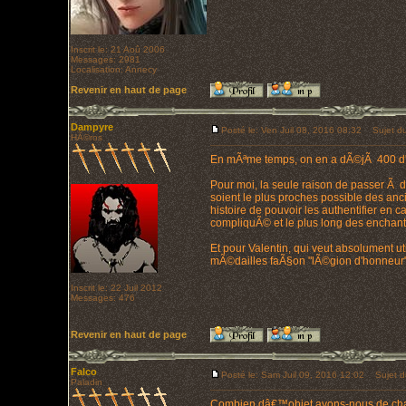
Inscrit le: 21 Aoû 2006
Messages: 2981
Localisation: Annecy
Revenir en haut de page
Dampyre
Posté le: Ven Juil 08, 2016 08:32
Sujet du
HÃ©ros
En mÃªme temps, on en a dÃ©jÃ 400 d'ob
Pour moi, la seule raison de passer Ã d
soient le plus proches possible des anc
histoire de pouvoir les authentifier en 
compliquÃ© et le plus long des enchante
Et pour Valentin, qui veut absolument u
mÃ©dailles faÃ§on "lÃ©gion d'honneur" p
Inscrit le: 22 Juil 2012
Messages: 476
Revenir en haut de page
Falco
Posté le: Sam Juil 09, 2016 12:02
Sujet d
Paladin
Combien dâ€™objet avons-nous de cha