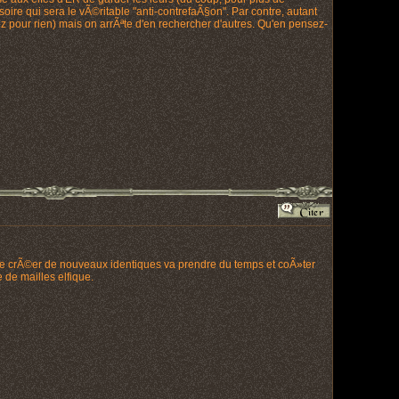
oire qui sera le vÃ©ritable "anti-contrefaÃ§on". Par contre, autant
z pour rien) mais on arrÃªte d'en rechercher d'autres. Qu'en pensez-
ire crÃ©er de nouveaux identiques va prendre du temps et coÃ»ter
de mailles elfique.