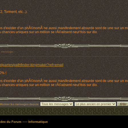
2, Torment, etc...).
es d'exister d'un phÃ©nomÃ¨ne aussi manifestement absurde sont de une sur un mil
 chances uniques sur un million se rÃ©alisent neuf fois sur dix.
 message:
lcatgames/pathfinder-kingmaker?ref=email
0% !
es d'exister d'un phÃ©nomÃ¨ne aussi manifestement absurde sont de une sur un mil
 chances uniques sur un million se rÃ©alisent neuf fois sur dix.
Montrer les messages depuis:
Index du Forum
>>>
Informatique