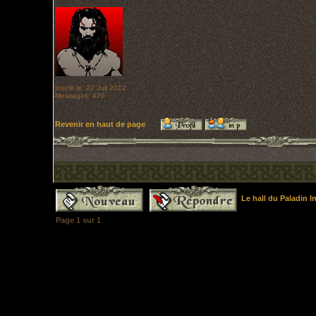
Inscrit le: 22 Juil 2012
Messages: 476
Revenir en haut de page
Le hall du Paladin 
Page
1
sur
1