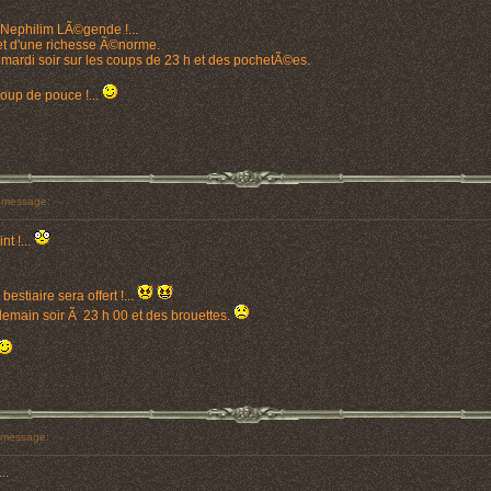
 Nephilim LÃ©gende !...
 et d'une richesse Ã©norme.
ardi soir sur les coups de 23 h et des pochetÃ©es.
coup de pouce !...
 message:
t !...
bestiaire sera offert !...
t demain soir Ã 23 h 00 et des brouettes.
message:
..