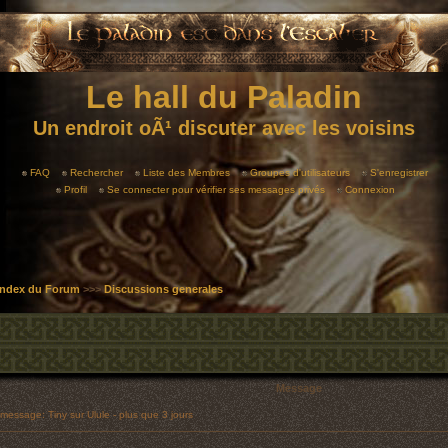
Le hall du Paladin
Un endroit oÃ¹ discuter avec les voisins
FAQ
Rechercher
Liste des Membres
Groupes d'utilisateurs
S'enregistrer
Profil
Se connecter pour vérifier ses messages privés
Connexion
 Index du Forum
>>>
Discussions generales
Message
essage: Tiny sur Ulule - plus que 3 jours