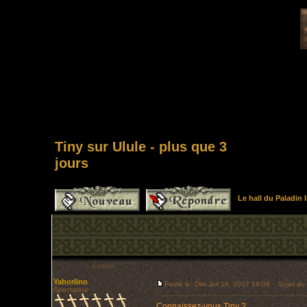
Tiny sur Ulule - plus que 3
jours
Le hall du Paladin
Auteur
Yahorlino
Posté le: Dim Juil 16, 2017 19:08
Sujet du m
Spectateur
Connaissez-vous Tiny ?