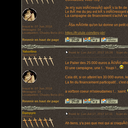
Je m'y suis intÃ©ressÃ© aprÃ¨s la fin de
Le thÃ¨me du jeu est trÃ¨s intÃ©ressant
La campagne de financement s'achÃ¨ve m
... Ã§a mÃ©rite qu'on lui donne un petit 
Inscrit le: 07 Juin 2016
Messages: 14
https://fr.ulule.com/tiny-jdr/
Localisation: Chazey Bons (01)
Revenir en haut de page
Yahorlino
Posté le: Lun Juil 17, 2017 15:28
Sujet du
Spectateur
Le Palier des 25 000 euros a Ã©tÃ© attein
Et une campagne, une !... Youpi !...
Cela dit, si on atteint les 30 000 euros, le 
La fin du financement participatif... c'es
Inscrit le: 07 Juin 2016
a vot'bon coeur m'ssieudames !... :saint:
Messages: 14
Localisation: Chazey Bons (01)
Revenir en haut de page
Dampyre
Posté le: Lun Juil 17, 2017 17:11
Sujet du 
HÃ©ros
Ah tiens, y'a pas que moi qui ai craquÃ©.