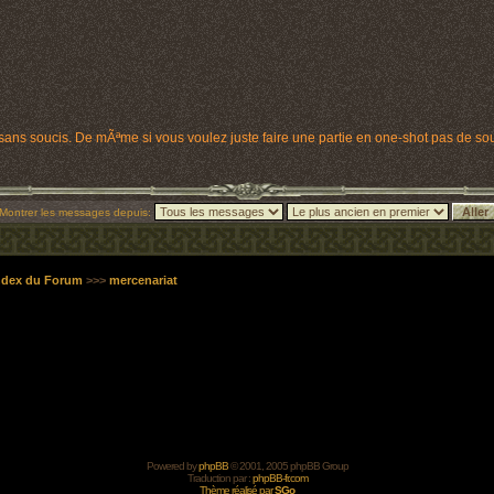
ns soucis. De mÃªme si vous voulez juste faire une partie en one-shot pas de sou
Montrer les messages depuis:
Index du Forum
>>>
mercenariat
Powered by
phpBB
© 2001, 2005 phpBB Group
Traduction par :
phpBB-fr.com
Thème réalisé par
SGo