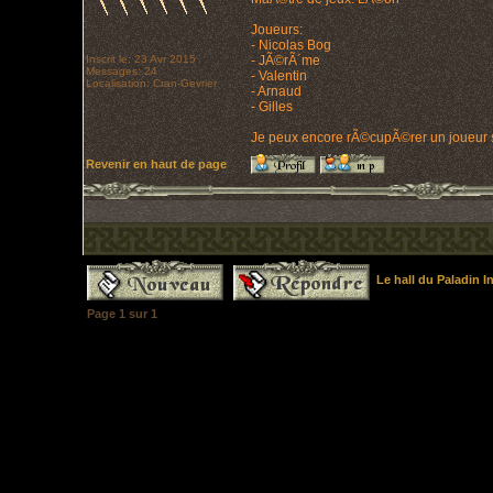
Joueurs:
- Nicolas Bog
Inscrit le: 23 Avr 2015
- JÃ©rÃ´me
Messages: 24
- Valentin
Localisation: Cran-Gevrier
- Arnaud
- Gilles
Je peux encore rÃ©cupÃ©rer un joueur sa
Revenir en haut de page
Le hall du Paladin 
Page
1
sur
1