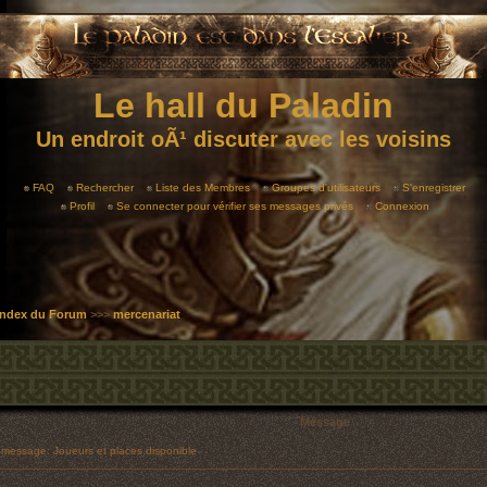
Le hall du Paladin
Un endroit oÃ¹ discuter avec les voisins
FAQ
Rechercher
Liste des Membres
Groupes d'utilisateurs
S'enregistrer
Profil
Se connecter pour vérifier ses messages privés
Connexion
 Index du Forum
>>>
mercenariat
Message
essage: Joueurs et places disponible