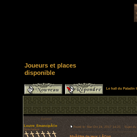
Joueurs et places
disponible
Le hall du Paladin
Auteur
Loutre_EmancipÃ©e
Posté le: Mar Oct 24, 2017 14:21
Sujet du m
Spectateur
MaÃ®tre de jeux: LÃ©on