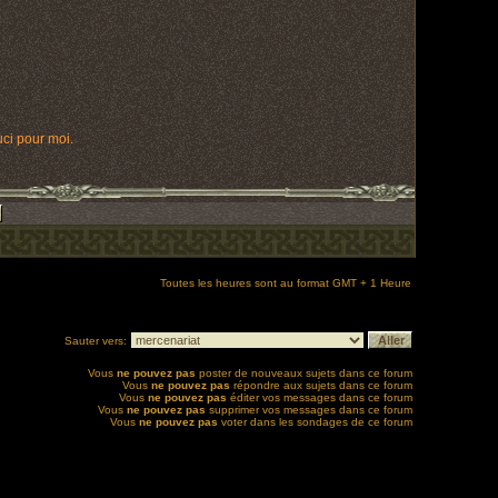
ci pour moi.
Toutes les heures sont au format GMT + 1 Heure
Sauter vers:
Vous
ne pouvez pas
poster de nouveaux sujets dans ce forum
Vous
ne pouvez pas
répondre aux sujets dans ce forum
Vous
ne pouvez pas
éditer vos messages dans ce forum
Vous
ne pouvez pas
supprimer vos messages dans ce forum
Vous
ne pouvez pas
voter dans les sondages de ce forum