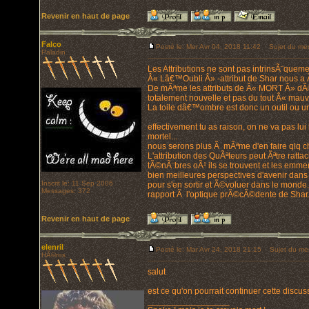
Revenir en haut de page
Falco
Posté le: Mer Avr 04, 2018 11:42
Sujet du me
Paladin
Les Attributions ne sont pas intrinsÃ¨que
Â« Lâ€™Oubli Â» -attribut de Shar nous a 
De mÃªme les attributs de Â« MORT Â» dÃ
totalement nouvelle et pas du tout Â« mau
La toile dâ€™ombre est donc un outil ou u
effectivement tu as raison, on ne va pas lui 
mortel...
nous serons plus Ã mÃªme d'en faire qlq ch
L'attribution des QuÃªteurs peut Ãªtre ratt
tÃ©nÃ¨bres oÃ¹ ils se trouvent et les emmen
bien meilleures perspectives d'avenir dans 
Inscrit le: 11 Sep 2006
pour s'en sortir et Ã©voluer dans le monde.
Messages: 372
rapport Ã l'optique prÃ©cÃ©dente de Shar
Revenir en haut de page
elenril
Posté le: Mar Avr 24, 2018 21:15
Sujet du me
HÃ©ros
salut
est ce qu'on pourrait continuer cette discu
_________________