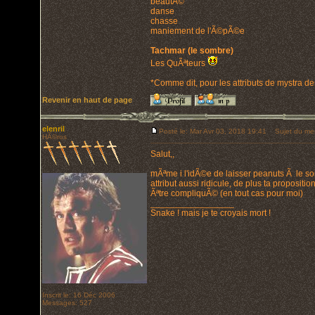
beautÃ©
danse
chasse
maniement de l'Ã©pÃ©e
Tachmar (le sombre)
Les QuÃªteurs
*Comme dit, pour les attributs de mystra de
Revenir en haut de page
elenril
Posté le: Mar Avr 03, 2018 19:41
Sujet du me
HÃ©ros
Salut,,
mÃªme i l'idÃ©e de laisser peanuts Ã le so
attribut aussi ridicule, de plus ta propositi
Ãªtre compliquÃ© (en tout cas pour moi)
_________________
Snake ! mais je te croyais mort !
Inscrit le: 16 Déc 2006
Messages: 527