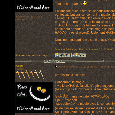
Tout un programme
En tant que pure lanceuse de sorts (ensorce
par les attributions concernant la magie. 
Inscrit le: 11 Sep 2006
FÃ©agul tu m'exprimait ton envie d'avoir Ã
Messages: 372
proposait de prendre pour toi aussi un peu
intÃ©grÃ© un peut de la lune. Finalement mÃ
partie pour apporter Ã cette magie un peut 
HÃ©lÃ©na est d'accord? Justement HÃ©lÃ©n
Donc pour ma part je me sentirai attirÃ© par
lune
Dernière édition par Falco le Lun Avr 02, 2018 00:1
Revenir en haut de page
Falco
Posté le: Dim Avr 01, 2018 23:50
Sujet du me
Paladin
proposition d'alliance :
Concernant la magie
il y a le cÃ´tÃ© de la toile d'ombre au comp
(beaucoup de Drow pourrai Ãªtre intÃ©resse
le cÃ´tÃ© maniement de lâ€™Ã©pÃ©e
Il peut-Ãªtre soit :
-raccrochÃ© Ã la magie avec le concept tr
(et de plussoit dit en passant, il attirera 
Soit il peut Ãªtre tout Ã fait cohÃ©rent av