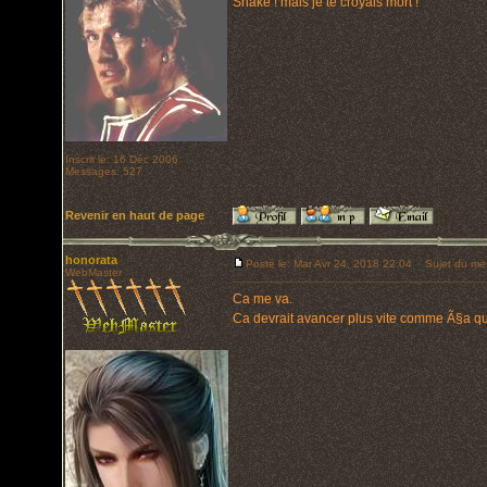
Snake ! mais je te croyais mort !
Inscrit le: 16 Déc 2006
Messages: 527
Revenir en haut de page
honorata
Posté le: Mar Avr 24, 2018 22:04
Sujet du me
WebMaster
Ca me va.
Ca devrait avancer plus vite comme Ã§a qu