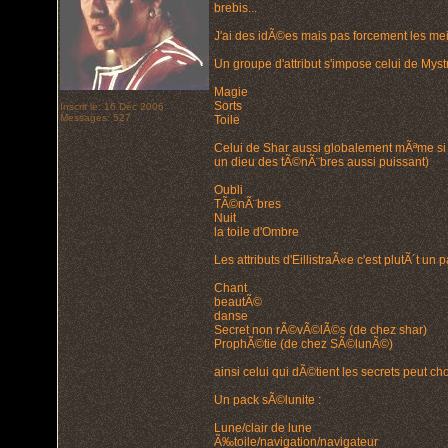
brebis...
J'ai des idÃ©es mais pas forcement les mei
Un groupe d'attribut s'impose celui de Mystr
Magie
Sorts
Inscrit le: 16 Déc 2006
Messages: 527
Toile
Celui de Shar aussi globalement mÃªme si j
un dieu des tÃ©nÃ¨bres aussi puissant)
Oubli
TÃ©nÃ¨bres
Nuit
la toile d'Ombre
Les attributs d'EillistraÃ«e c'est plutÃ´t un
Chant
beautÃ©
danse
Secret non rÃ©vÃ©lÃ©s (de chez shar)
ProphÃ©tie (de chez SÃ©lunÃ©)
ainsi celui qui dÃ©tient les secrets peut c
Un pack sÃ©lunite :
Lune/clair de lune
Ã‰toile/navigation/navigateur