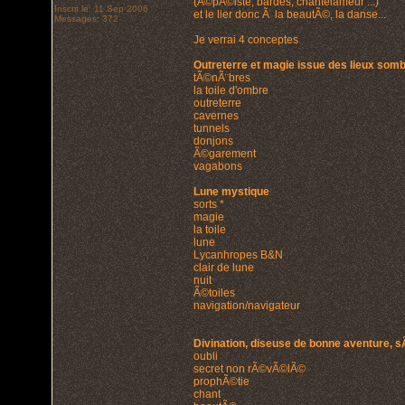
(Ã©pÃ©iste, bardes, chantelameur ...)
Inscrit le: 11 Sep 2006
et le lier donc Ã la beautÃ©, la danse...
Messages: 372
Je verrai 4 conceptes
Outreterre et magie issue des lieux som
tÃ©nÃ¨bres
la toile d'ombre
outreterre
cavernes
tunnels
donjons
Ã©garement
vagabons
Lune mystique
sorts *
magie
la toile
lune
Lycanhropes B&N
clair de lune
nuit
Ã©toiles
navigation/navigateur
Divination, diseuse de bonne aventure, s
oubli
secret non rÃ©vÃ©lÃ©
prophÃ©tie
chant