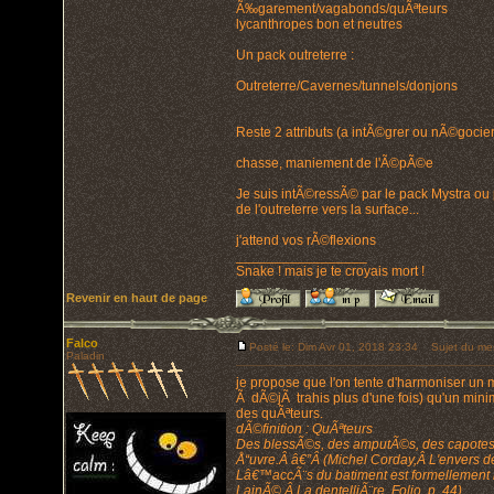
Ã‰garement/vagabonds/quÃªteurs
lycanthropes bon et neutres
Un pack outreterre :
Outreterre/Cavernes/tunnels/donjons
Reste 2 attributs (a intÃ©grer ou nÃ©gocier
chasse, maniement de l'Ã©pÃ©e
Je suis intÃ©ressÃ© par le pack Mystra ou 
de l'outreterre vers la surface...
j'attend vos rÃ©flexions
_________________
Snake ! mais je te croyais mort !
Revenir en haut de page
Falco
Posté le: Dim Avr 01, 2018 23:34
Sujet du me
Paladin
je propose que l'on tente d'harmoniser un 
Ã dÃ©jÃ trahis plus d'une fois) qu'un mini
des quÃªteurs.
dÃ©finition : QuÃªteurs
Des blessÃ©s, des amputÃ©s, des capotes 
Å“uvre.Â â€”Â (Michel Corday,Â L'envers d
Lâ€™accÃ¨s du batiment est formellement i
LainÃ©,Â La dentelliÃ¨re, Folio, p. 44)