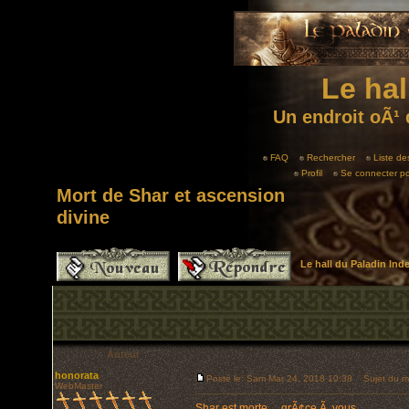
Le hal
Un endroit oÃ¹ 
FAQ
Rechercher
Liste d
Profil
Se connecter po
Mort de Shar et ascension
divine
Le hall du Paladin In
Auteur
honorata
Posté le: Sam Mar 24, 2018 10:38
Sujet du me
WebMaster
Shar est morte ... grÃ¢ce Ã vous.