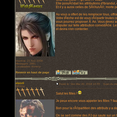
Elle possÃ©dait les attributions d'Ibrandul, 
Et il y a aussi celles de SÃ©lunÃ©, morte 
Ao vous a offert de les remplacer tous, offr
Votre tÃ¢che est de vous rÃ©partir toutes c
vous pourrez proposer Ã Ao. Vous devez au
disputer sur telle attribution convoitÃ©e.
et devra s'en contenter.
Inscrit le: 21 Aoû 2006
Messages: 2981
Localisation: Annecy
Revenir en haut de page
elenril
Posté le: Ven Mar 30, 2018 15:55
Sujet du me
HÃ©ros
Salut les filles !
Je peux encore vous appeler les filles ? fau
Bon pour la rÃ©partition des attributs y a d
On se sert comme des PJ qui saute sur un 