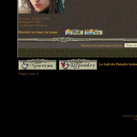
Inscrit le: 21 Aoû 2006
Messages: 2981
Localisation: Annecy
Revenir en haut de page
Montrer les messages depuis:
Le hall du Paladin Ind
Page
1
sur
1
Powered by
Tra