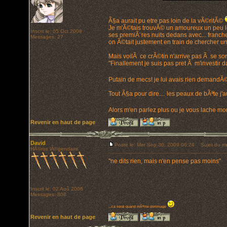
Ã§a aurait pu etre pas loin de la vÃ©ritÃ©
Je m'Ã©tais trouvÃ© un amoureux un peu lou
Inscrit le: 05 Oct 2008
ses premiÃ¨res nuits dedans avec... franc
Messages: 27
on Ã©tait justement en train de chercher 
Mais voilÃ ce crÃ©tin n'arrive pas Ã se sort
"Finallement je suis pas pret Ã m'investir d
Putain de mecs! je lui avais rien deman
Tout Ã§a pour dire.... les peaux de bÃªte j'
Alors m'en parlez plus ou je vous lache mon
Revenir en haut de page
David
Posté le: Mer Sep 30, 2009 06:24
Sujet du m
HÃ©ros lÃ©gendaire
"ne dits rien, mais n'en pense pas moins"
Inscrit le: 02 Aoû 2006
Messages: 808
...ca serai quand mÃªme dommage
Revenir en haut de page