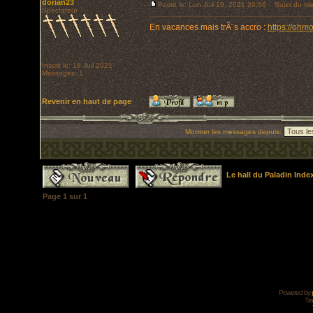
dorian23
Posté le: Lun Juil 19, 2021 20:06
Sujet du me
Spectateur
En vacances mais trÃ¨s accro :
https://ohm
Inscrit le: 18 Juil 2021
Messages: 1
Revenir en haut de page
Montrer les messages depuis:
Le hall du Paladin Ind
Page
1
sur
1
Powered by
Tra