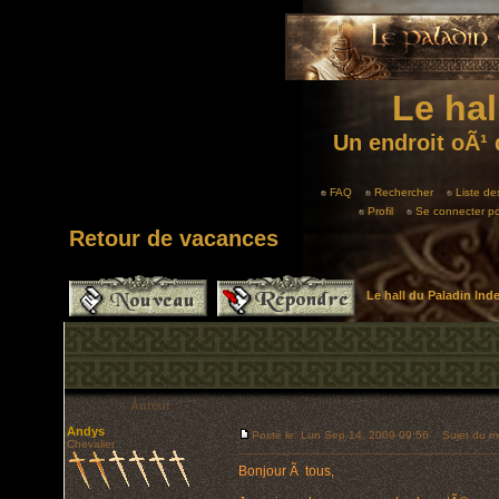
Le hal
Un endroit oÃ¹ 
FAQ
Rechercher
Liste d
Profil
Se connecter po
Retour de vacances
Le hall du Paladin In
Auteur
Andys
Posté le: Lun Sep 14, 2009 09:56
Sujet du me
Chevalier
Bonjour Ã tous,