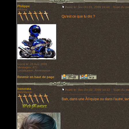
Philippe
Posté le: Jeu Oct 01, 2009 23:44
Sujet du me
HÃ©ros
Qu'est ce que tu dis ?
Inscrit le: 28 Aoû 2006
Messages: 471
Localisation: Annemasse
Revenir en haut de page
honorata
Posté le: Ven Oct 02, 2009 10:12
Sujet du me
WebMaster
Bah, dans une Ã©quipe ou dans l'autre, tant 