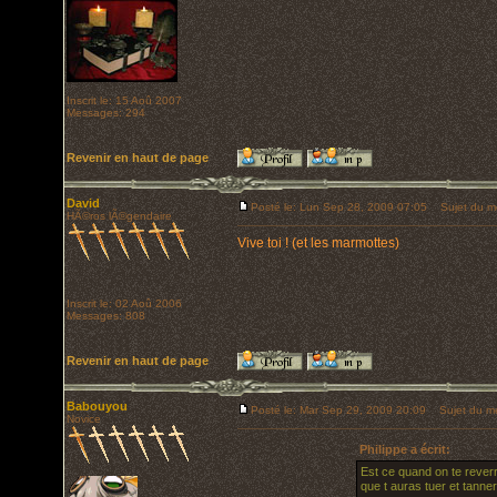
Inscrit le: 15 Aoû 2007
Messages: 294
Revenir en haut de page
David
Posté le: Lun Sep 28, 2009 07:05
Sujet du m
HÃ©ros lÃ©gendaire
Vive toi ! (et les marmottes)
Inscrit le: 02 Aoû 2006
Messages: 808
Revenir en haut de page
Babouyou
Posté le: Mar Sep 29, 2009 20:09
Sujet du m
Novice
Philippe a écrit:
Est ce quand on te rever
que t auras tuer et tanne