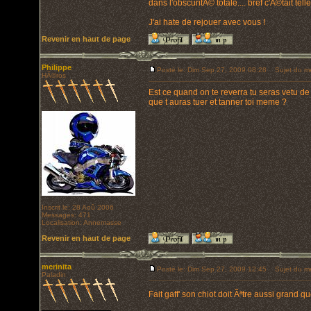
dans l'obscuritÃ© totale.... bref c'Ã©tait t
J'ai hate de rejouer avec vous !
Revenir en haut de page
Philippe
Posté le: Dim Sep 27, 2009 08:28
Sujet du m
HÃ©ros
Est ce quand on te reverra tu seras vetu d
que t auras tuer et tanner toi meme ?
Inscrit le: 28 Aoû 2006
Messages: 471
Localisation: Annemasse
Revenir en haut de page
merinita
Posté le: Dim Sep 27, 2009 12:45
Sujet du m
Paladin
Fait gaff' son chiot doit Ãªtre aussi grand q