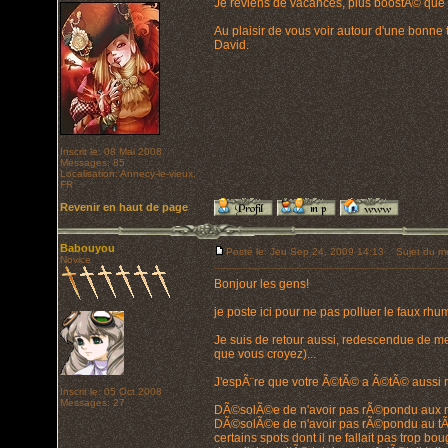
Je reviens de vacances, plus boostÃ© que ja
Au plaisir de vous voir autour d'une bonne 
David.
Inscrit le: 08 Mai 2008
Messages: 85
Localisation: Annecy-le-vieux,
FR
Revenir en haut de page
Babouyou
Posté le: Jeu Sep 24, 2009 14:13
Sujet du m
Novice
Bonjour les gens!
je poste ici pour ne pas polluer le faux rhum
Je suis de retour aussi, redescendue de me
que vous croyez)...
J'espÃ¨re que votre Ã©tÃ© a Ã©tÃ© aussi r
Inscrit le: 05 Oct 2008
Messages: 27
DÃ©solÃ©e de n'avoir pas rÃ©pondu aux mai
DÃ©solÃ©e de n'avoir pas rÃ©pondu au tÃ©
certains spots dont il ne fallait pas trop 