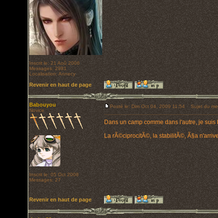
Inscrit le: 21 Aoû 2006
Messages: 2981
Localisation: Annecy
Revenir en haut de page
Babouyou
Posté le: Dim Oct 04, 2009 11:54
Sujet du me
Novice
Dans un camp comme dans l'autre, je suis 
La rÃ©ciprocitÃ©, la stabilitÃ©, Ã§a n'arriv
Inscrit le: 05 Oct 2008
Messages: 27
Revenir en haut de page