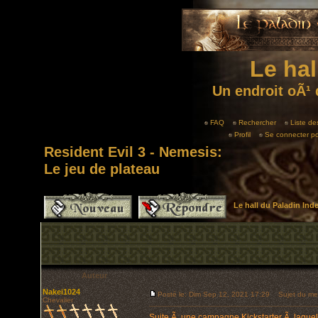
Le hal
Un endroit oÃ¹ 
FAQ
Rechercher
Liste d
Profil
Se connecter po
Resident Evil 3 - Nemesis:
Le jeu de plateau
Le hall du Paladin In
Auteur
Nakei1024
Posté le: Dim Sep 12, 2021 17:29
Sujet du mess
Chevalier
Suite Ã une campagne Kickstarter Ã laquelle