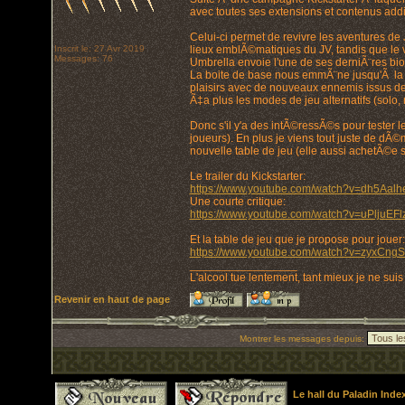
avec toutes ses extensions et contenus addi
Celui-ci permet de revivre les aventures de 
Inscrit le: 27 Avr 2019
lieux emblÃ©matiques du JV, tandis que le v
Messages: 76
Umbrella envoie l'une de ses derniÃ¨res bi
La boite de base nous emmÃ¨ne jusqu'Ã la mo
plaisirs avec de nouveaux ennemis issus de
Ã‡a plus les modes de jeu alternatifs (solo,
Donc s'il y'a des intÃ©ressÃ©s pour tester l
joueurs). En plus je viens tout juste de d
nouvelle table de jeu (elle aussi achetÃ©e s
Le trailer du Kickstarter:
https://www.youtube.com/watch?v=dh5Aalh
Une courte critique:
https://www.youtube.com/watch?v=uPljuEFl
Et la table de jeu que je propose pour jouer:
https://www.youtube.com/watch?v=zyxCng
_________________
L'alcool tue lentement, tant mieux je ne suis
Revenir en haut de page
Montrer les messages depuis:
Le hall du Paladin Ind