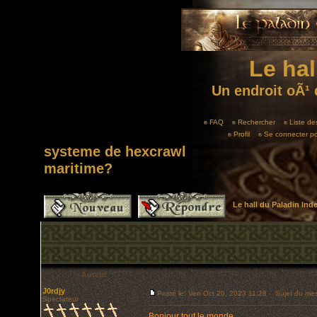
Le hal
Un endroit oÃ¹ 
FAQ
Rechercher
Liste d
Profil
Se connecter po
systeme de hexcrawl
maritime?
Le hall du Paladin In
Auteur
J0rdjy
Posté le: Ven Oct 20, 2023 11:28
Sujet du mess
Spectateur
Bonjour tout le monde.