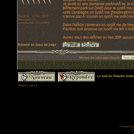
Je poste ici une demande particuliÃ¨re: je
bÃªtement parti sur Dnd5 pour le systÃ¨me 
cette campagne un systÃ¨me d'exploration t
Inscrit le: 13 Oct 2023
n'arrive pas Ã trouver un systÃ¨me intÃ©ress
Messages: 2
Localisation: Cruseilles
Dans l'idÃ©e j'aimerais un systÃ¨me de hexcr
Pavillon noir propose un systÃ¨me trÃ¨s intÃ
Auriez vous des idÃ©es ou des JDR qui prop
Revenir en haut de page
Montrer les messages depuis:
Le hall du Paladin Ind
Page
1
sur
1
Powered by
Tra