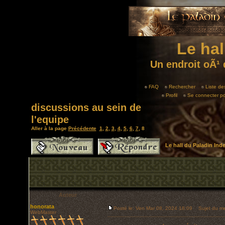
Le hal
Un endroit oÃ¹ 
FAQ
Rechercher
Liste d
Profil
Se connecter po
discussions au sein de
l'equipe
Aller à la page
Précédente
1
,
2
,
3
,
4
,
5
,
6
,
7
,
8
Le hall du Paladin In
Auteur
honorata
Posté le: Ven Mar 08, 2024 18:09
Sujet du me
WebMaster