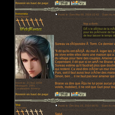
Revenir en haut de page
honorata
Posté le: Sam Mar 09, 2024 22:42
Sujet du m
WebMaster
Vop a écrit:
DÃ¨s le dÃ©but de la mÃ©
pour les prÃ©venir de l'a
de leur laisser le temps 
Sureau va rÃ©pondre Ã Torm. Ce dernier 
"Il dit qu'ils ont dÃ©jÃ du mal Ã loger le
de vivre entre elles dans une maison qui a
du village pour faire des couples. Amener p
Cependant, il dit que si on amÃ¨ne Braise sur
Sureau estime qu'il faudrait plus que double
qui restent. Ca veut dire crÃ©er un mur d'e
Puis, soit il faut aussi leur crÃ©er des mais
Sinon, ben ... il ne faut pas leur amener qu
Inscrit le: 21 Aoû 2006
Braise va dire que Ã§a ne lui pose aucun pr
Messages: 2981
volets, mobilier), il ne voit que Guri pour l
Localisation: Annecy
Revenir en haut de page
Vop
Posté le: Dim Sep 15, 2024 08:51
Sujet du m
Chevalier
Salut,