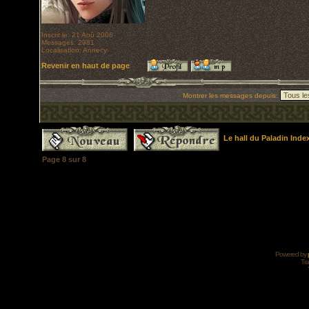
Inscrit le: 21 Aoû 2006
Messages: 2981
Localisation: Annecy
Revenir en haut de page
Montrer les messages depuis:
Le hall du Paladin Ind
Page
8
sur
8
Powered by
Tra