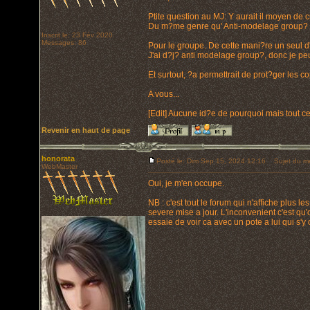
Ptite question au MJ: Y aurait il moyen de
Du m?me genre qu' Anti-modelage group? 
Inscrit le: 23 Fév 2020
Messages: 86
Pour le groupe. De cette mani?re un seul d'
J'ai d?j? anti modelage group?, donc je peu
Et surtout, ?a permettrait de prot?ger les co
A vous...
[Edit] Aucune id?e de pourquoi mais tout ce 
Revenir en haut de page
honorata
Posté le: Dim Sep 15, 2024 12:16
Sujet du m
WebMaster
Oui, je m'en occupe.
NB : c'est tout le forum qui n'affiche plus le
severe mise a jour. L'inconvenient c'est qu
essaie de voir ca avec un pote a lui qui s'y 