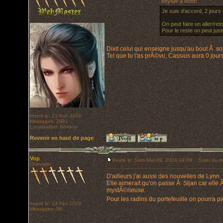
keyser a écrit:
Je suis d'accord, 2 jour
On peut faire un aller/re
Pour le reste on peut jus
Dixit celui qui enseigne jusqu'au bout Ã so
Tel que tu l'as prÃ©vu, Cassius aura 0 jours
Inscrit le: 21 Aoû 2006
Messages: 2981
Localisation: Annecy
Revenir en haut de page
Vop
Posté le: Sam Mar 09, 2024 18:08
Sujet du m
Chevalier
D'ailleurs j'ai aussi des nouvelles de Lynn.
Elle aimerait qu'on passe Ã Sijan car elle 
mystÃ©rieuse.
Pour les radins du portefeuille on pourra 
Inscrit le: 23 Fév 2020
Messages: 86