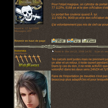
Pour l'objet magique, un cylindre de portail 
77 112Po, 6168 px et le don crÃ©ation d'o
Le portail fixe couterai quand Ã lui:
112 500 Po, 9000 px et le don crÃ©ation de 
(j'ai volontairement pas mis de clef car pou
Inscrit le: 17 Juil 2006
Messages: 457
Revenir en haut de page
honorata
Posté le: Mar Juil 22, 2008 14:52
Sujet du me
WebMaster
Tes calculs sont justes mais ne prennent pas
un aller et un retour, il reste ouvert penda
Dans le cas du don, il ne reste activÃ© qu
volontÃ© dans les deux sens 24h/24 et 7j/7
Faire de l'importation de meubles n'est pas l
beaucoup plus adaptÃ©es et pour lesquelles