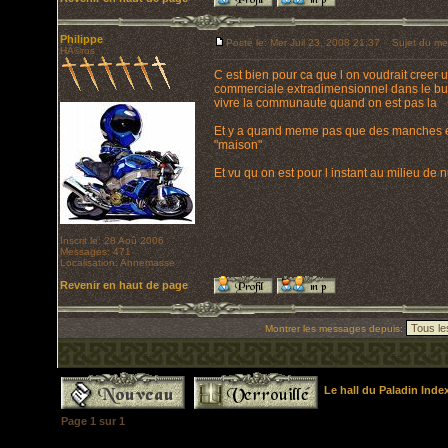
Philippe
Posté le: Mer Juil 23, 2008 21:37
Sujet du me
HÃ©ros
C est bien pour ca que l on voudrait creer 
commerciale extradimensionnel dans le but 
vivre la communaute quand on est pas la
Et y a quand meme pas que des manches en
"maison"
Et vu qu on est pour l instant au milieu de 
Inscrit le: 28 Aoû 2006
Messages: 471
Localisation: Annemasse
Revenir en haut de page
Montrer les messages depuis:
Le hall du Paladin Ind
Page
1
sur
1