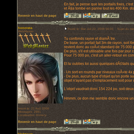
En fait, je pense que les portails fixes, c'es
et Ã§a tombe en panne tout les 400 Km. don
Revenir en haut de page
honorata
Posté le: Mar Juil 22, 2008 00:01
Sujet du me
WebMaster
Tu confonds rayon et diamÃ¨tre.
De base, un portail fait 3m de rayon, soit 
revient donc au coÃ»t standard de 75 000 
De plus, s'il est utilisable une fois par jou
Pour 75 000 po, c'est un aller-retour en con
Et tu oublies toi aussi quelques dÃ©tail
- Un sort en rounds par niveaux coÃ»te 4x p
- De plus, aucun type d'objet qu'on porte su
objet n'ayant pas d'emplacement soit pour
L'objet vaudrait donc 154 224 po, soit deux
Hmmm, ce don me semble donc encore un peu
Inscrit le: 21 Aoû 2006
Messages: 2981
Localisation: Annecy
Revenir en haut de page