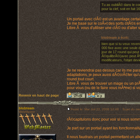
Tu as oubliÃ© dans le cout
pour la clef, soit en fait
Un portail avec clÃ© est un avantage certai
Je me base sur le coÃ»t des sorts citÃ©s e
Libre Ã vous d'utiliser une clÃ© ou d'aller s
blobteam a écrit:
bien que si tu veux reven
000 fixe avec une seule d
jour de 17 round qui peut 
Ã©quilibrÃ©(avec peut Ãª
modificateurs, l'objet dev
Je ne reviendrai pas dessus car ils me par
adaptations, je peux aussi dÃ©crÃ©ter qu'u
round tout court.
Libre Ã vous de trouver un mage ou un prÃª
pour vous (ou de le faire vous mÃªme) si vou
Revenir en haut de page
blobteam
Posté le: Mar Juil 22, 2008 12:49
Sujet du me
WebMaster
rÃ©capitulons donc pour voir si nous som
Je part sur un portail ayant les fonctionnali
Il nous faudrais un portail permettant un all