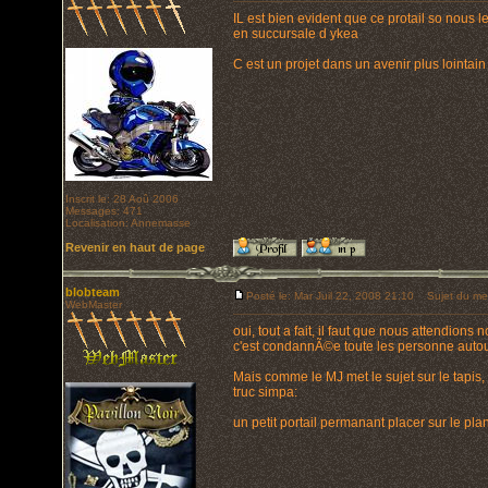
IL est bien evident que ce protail so nous 
en succursale d ykea
C est un projet dans un avenir plus lointain
Inscrit le: 28 Aoû 2006
Messages: 471
Localisation: Annemasse
Revenir en haut de page
blobteam
Posté le: Mar Juil 22, 2008 21:10
Sujet du me
WebMaster
oui, tout a fait, il faut que nous attendion
c'est condannÃ©e toute les personne autou
Mais comme le MJ met le sujet sur le tapis,
truc simpa:
un petit portail permanant placer sur le pl