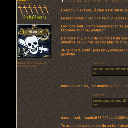
blobteam
Posté le: Mar Juil 22, 2008 00:38
Sujet du me
WebMaster
Exact pour le rayon, j'Ã©tait rester sur la de
Le multiplicateur par 4 ne s'applique pas
Les botte sont un emplacement adaptÃ© pour
l'accorde volontier, prohibitif
Dans le DMG, le puit de monde est un objet a
animÃ©s, ce qui n'ai pas non plus trÃ¨s heure
Je pencherai plutÃ´t pour un cylindre de 
grisÃ¢tre
Inscrit le: 17 Juil 2006
Citation:
Messages: 457
De plus, s'il est utilisab
po.
mais dans ce cas, il ne marche que pour un
Citation:
L'objet vaudrait donc 154
jour.
dans le cout, il vaudrait 38 556 po et 3084 
Tu as oublier dans le cout du portail d'ajout