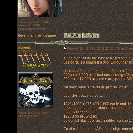
Inscrit le: 21 Aoû 2006
Messages: 2981
Localisation: Annecy
Revenir en haut de page
blobteam
Posté le: Lun Juil 21, 2008 22:59
Sujet du me
WebMaster
Tu as bien fait de me faire relire les rÃ¨g
Les portails a usage limitÃ© (1x/jour par e
Un portail "normal" coute 50 000 po et 4 000 
000po et 6 000 px. il faut aussi soulignÃ© q
000 po et 12 000 px. cela correspond dÃ©jÃ a
j'ai donc refait le calcul du prix de l'objet:
pour des bottes de portail:
17x9x1800 = 275 400 (1800 car le mot de 
a celÃ on rajoute les limitations habituelles 
38 556 et donc:
Inscrit le: 17 Juil 2006
Messages: 457
19278 po et 1542 px.
ce qui est plus que raisonnable, marche 17rd
En plus, le don de crÃ©ation d'objet merv