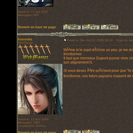
Inscrit le: 17 Juil 2006
Messages: 457
Revenir en haut de page
honorata
Posté le: Mer Juil 23, 2008 09:34
Sujet du me
WebMaster
MÃªme si le sujet dÃ©rive un peu, je me do
fonctionner.
Il faut que monsieur Dupont puisse vivre c
son alignement N.
Si vous devez Ãªtre prÃ©sent pour que "l
fonctionne, vos futurs paysans risquent de
Inscrit le: 21 Aoû 2006
Messages: 2981
Localisation: Annecy
Revenir en haut de page