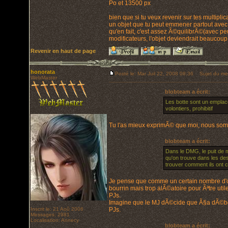
Po et 13500 px
bien que si tu veux revenir sur tes multipl
un objet que tu peut emmener partout avec 2
qu'en fait, c'est assez Ã©quilibrÃ©(avec pe
modificateurs, l'objet deviendrait beaucoup
Revenir en haut de page
honorata
Posté le: Mar Juil 22, 2008 08:36
Sujet du me
WebMaster
blobteam a écrit:
Les botte sont un emplace
volontiers, prohibitif
Tu l'as mieux exprimÃ© que moi, nous somm
blobteam a écrit:
Dans le DMG, le puit de mo
qu'on trouve dans les des
trouver comment ils ont ca
Je pense que comme un certain nombre d'objet
bourrin mais trop alÃ©atoire pour Ãªtre util
PJs.
Imagine que le MJ dÃ©cide que Ã§a dÃ©bouc
Inscrit le: 21 Aoû 2006
PJs.
Messages: 2981
Localisation: Annecy
blobteam a écrit: