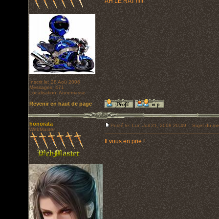
AH LE RAT !!!!!
Inscrit le: 28 Aoû 2006
Messages: 471
Localisation: Annemasse
Revenir en haut de page
honorata
Posté le: Lun Juil 21, 2008 20:49
Sujet du me
WebMaster
Il vous en prie !