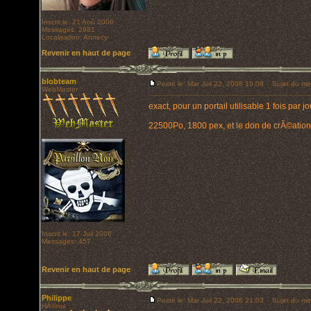
Inscrit le: 21 Aoû 2006
Messages: 2981
Localisation: Annecy
Revenir en haut de page
blobteam
Posté le: Mar Juil 22, 2008 15:08
Sujet du me
WebMaster
exact, pour un portail utilisable 1 fois par jour
22500Po, 1800 pex, et le don de crÃ©ation 
Inscrit le: 17 Juil 2006
Messages: 457
Revenir en haut de page
Philippe
Posté le: Mar Juil 22, 2008 21:03
Sujet du me
HÃ©ros