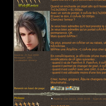
Quand on enchante un objet afin qu'il fass
7x13x2000/2 = 91 000po
Avec un sort de
portail
, il coÃ»te 9x17x20
Et avec le don, il coÃ»te 50 000po.
Cherchez l'erreur ?
Je veux bien admettre qu'il faut prendre l
Je veux bien admettre qu'un portail crÃ©Ã© 
permanence. OK.
Mais quand mÃªme !
De plus, pouvoir en crÃ©er un au rabais, u
hÃ©rÃ©sie.
MÃªme une Ã©pÃ©e +1 coÃ»te plus cher que
Inscrit le: 21 Aoû 2006
En consÃ©quence, je dÃ©cide (d'une maniÃ¨r
Messages: 2981
modifications de rÃ¨gles suivantes :
Localisation: Annecy
- quand il va de FaerÃ»n Ã FaerÃ»n, il coÃ»
- quand il permet de changer de plan, il co
- quand il est codÃ© avec une clÃ©, il coÃ»
- quand il est utilisable moins d'une fois pa
Criez, hurlez, grognez, Ã§a ne changera rie
Mouhahaha...
Revenir en haut de page
Philippe
Posté le: Lun Juil 21, 2008 20:46
Sujet du me
HÃ©ros