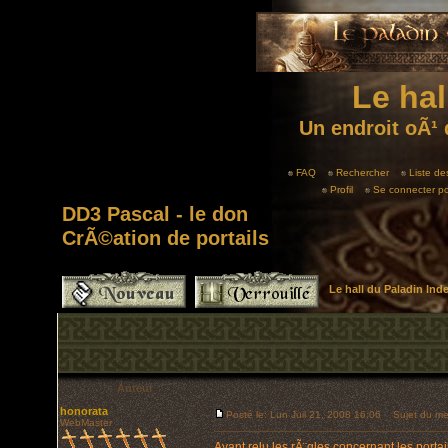
Le hal
Un endroit oÃ¹ 
FAQ
Rechercher
Liste d
Profil
Se connecter po
DD3 Pascal - le don
CrÃ©ation de portails
Le hall du Paladin In
Auteur
honorata
Posté le: Lun Juil 21, 2008 16:06
Sujet du mess
WebMaster
Ayant relu les rÃ¨gles concernant les port