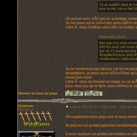
Tu as oubliÃ© dans le cout
pour la clef, soit en fait
Un portail avec clÃ© est un avantage certai
Je me base sur le coÃ»t des sorts citÃ©s e
Libre Ã vous d'utiliser une clÃ© ou d'aller s
blobteam a écrit:
bien que si tu veux reven
000 fixe avec une seule d
jour de 17 round qui peut 
Ã©quilibrÃ©(avec peut Ãª
modificateurs, l'objet dev
Je ne reviendrai pas dessus car ils me par
adaptations, je peux aussi dÃ©crÃ©ter qu'u
round tout court.
Libre Ã vous de trouver un mage ou un prÃª
pour vous (ou de le faire vous mÃªme) si vou
Revenir en haut de page
blobteam
Posté le: Mar Juil 22, 2008 12:49
Sujet du me
WebMaster
rÃ©capitulons donc pour voir si nous som
Je part sur un portail ayant les fonctionnali
Il nous faudrais un portail permettant un all