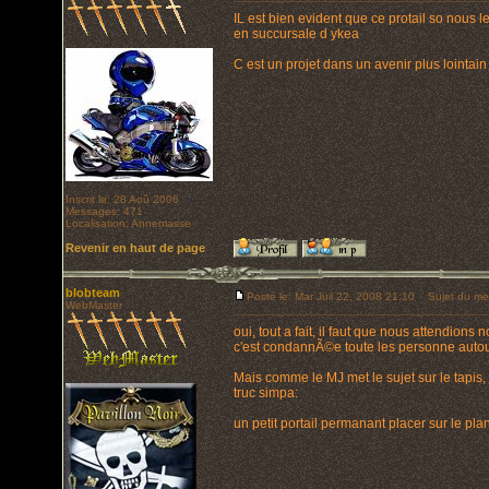
IL est bien evident que ce protail so nous 
en succursale d ykea
C est un projet dans un avenir plus lointain
Inscrit le: 28 Aoû 2006
Messages: 471
Localisation: Annemasse
Revenir en haut de page
blobteam
Posté le: Mar Juil 22, 2008 21:10
Sujet du me
WebMaster
oui, tout a fait, il faut que nous attendion
c'est condannÃ©e toute les personne autou
Mais comme le MJ met le sujet sur le tapis,
truc simpa:
un petit portail permanant placer sur le pl