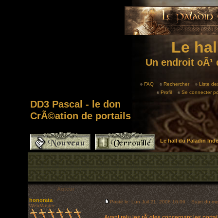
Le hal
Un endroit oÃ¹ 
FAQ
Rechercher
Liste d
Profil
Se connecter po
DD3 Pascal - le don
CrÃ©ation de portails
Le hall du Paladin In
Auteur
honorata
Posté le: Lun Juil 21, 2008 16:06
Sujet du mess
WebMaster
Ayant relu les rÃ¨gles concernant les port