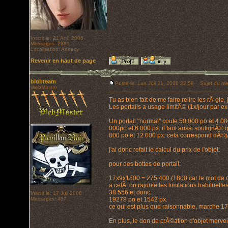
Inscrit le: 21 Aoû 2006
Messages: 2981
Localisation: Annecy
Revenir en haut de page
blobteam
Posté le: Lun Juil 21, 2008 22:59
Sujet du me
WebMaster
Tu as bien fait de me faire relire les rÃ¨g
Les portails a usage limitÃ© (1x/jour par e
Un portail "normal" coute 50 000 po et 4 000 
000po et 6 000 px. il faut aussi soulignÃ© q
000 po et 12 000 px. cela correspond dÃ©jÃ a
j'ai donc refait le calcul du prix de l'objet:
pour des bottes de portail:
17x9x1800 = 275 400 (1800 car le mot de 
a celÃ on rajoute les limitations habituelles 
38 556 et donc:
Inscrit le: 17 Juil 2006
Messages: 457
19278 po et 1542 px.
ce qui est plus que raisonnable, marche 17rd
En plus, le don de crÃ©ation d'objet merv