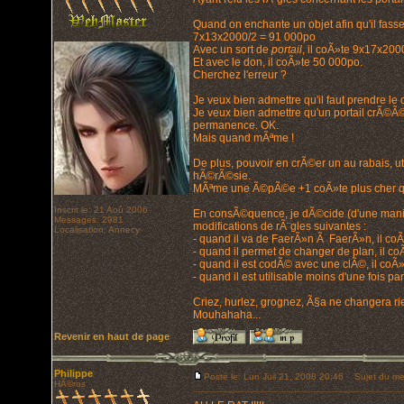
Quand on enchante un objet afin qu'il fass
7x13x2000/2 = 91 000po
Avec un sort de
portail
, il coÃ»te 9x17x20
Et avec le don, il coÃ»te 50 000po.
Cherchez l'erreur ?
Je veux bien admettre qu'il faut prendre l
Je veux bien admettre qu'un portail crÃ©Ã© 
permanence. OK.
Mais quand mÃªme !
De plus, pouvoir en crÃ©er un au rabais, u
hÃ©rÃ©sie.
MÃªme une Ã©pÃ©e +1 coÃ»te plus cher que
Inscrit le: 21 Aoû 2006
En consÃ©quence, je dÃ©cide (d'une maniÃ¨r
Messages: 2981
modifications de rÃ¨gles suivantes :
Localisation: Annecy
- quand il va de FaerÃ»n Ã FaerÃ»n, il coÃ»
- quand il permet de changer de plan, il co
- quand il est codÃ© avec une clÃ©, il coÃ»
- quand il est utilisable moins d'une fois pa
Criez, hurlez, grognez, Ã§a ne changera rie
Mouhahaha...
Revenir en haut de page
Philippe
Posté le: Lun Juil 21, 2008 20:46
Sujet du me
HÃ©ros