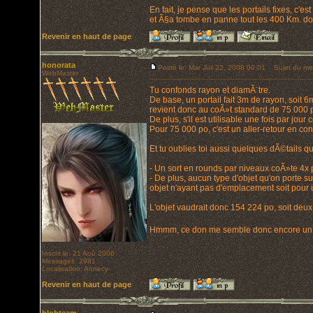
En fait, je pense que les portails fixes, c'es
et Ã§a tombe en panne tout les 400 Km. don
Revenir en haut de page
honorata
Posté le: Mar Juil 22, 2008 00:01
Sujet du me
WebMaster
Tu confonds rayon et diamÃ¨tre.
De base, un portail fait 3m de rayon, soit 
revient donc au coÃ»t standard de 75 000 
De plus, s'il est utilisable une fois par jou
Pour 75 000 po, c'est un aller-retour en con
Et tu oublies toi aussi quelques dÃ©tail
- Un sort en rounds par niveaux coÃ»te 4x p
- De plus, aucun type d'objet qu'on porte su
objet n'ayant pas d'emplacement soit pour
L'objet vaudrait donc 154 224 po, soit deux
Hmmm, ce don me semble donc encore un peu
Inscrit le: 21 Aoû 2006
Messages: 2981
Localisation: Annecy
Revenir en haut de page