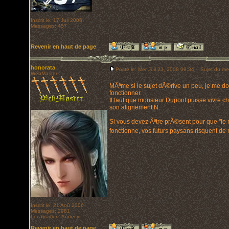
Inscrit le: 17 Juil 2006
Messages: 457
Revenir en haut de page
honorata
Posté le: Mer Juil 23, 2008 09:34
Sujet du me
WebMaster
MÃªme si le sujet dÃ©rive un peu, je me do
fonctionner.
Il faut que monsieur Dupont puisse vivre c
son alignement N.
Si vous devez Ãªtre prÃ©sent pour que "l
fonctionne, vos futurs paysans risquent de
Inscrit le: 21 Aoû 2006
Messages: 2981
Localisation: Annecy
Revenir en haut de page