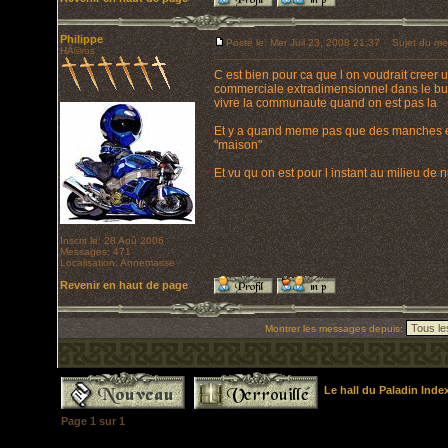
Philippe
Posté le: Mer Juil 23, 2008 21:37
Sujet du me
HÃ©ros
C est bien pour ca que l on voudrait creer 
commerciale extradimensionnel dans le but 
vivre la communaute quand on est pas la
Et y a quand meme pas que des manches en
"maison"
Et vu qu on est pour l instant au milieu de 
Inscrit le: 28 Aoû 2006
Messages: 471
Localisation: Annemasse
Revenir en haut de page
Montrer les messages depuis:
Le hall du Paladin Ind
Page
1
sur
1