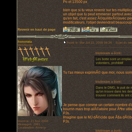
Po et 13500 px
bien que si tu veux revenir sur tes multipl
un objet que tu peut emmener partout avec 2
qu'en fait, c'est assez Ã©quilibrÃ©(avec pe
modificateurs, l'objet deviendrait beaucoup
Revenir en haut de page
honorata
Posté le: Mar Juil 22, 2008 08:36
Sujet du me
WebMaster
blobteam a écrit:
Les botte sont un emplace
volontiers, prohibitif
Tu l'as mieux exprimÃ© que moi, nous somm
blobteam a écrit:
Dans le DMG, le puit de mo
qu'on trouve dans les des
trouver comment ils ont ca
Je pense que comme un certain nombre d'objet
bourrin mais trop alÃ©atoire pour Ãªtre util
PJs.
Imagine que le MJ dÃ©cide que Ã§a dÃ©bouc
Inscrit le: 21 Aoû 2006
PJs.
Messages: 2981
Localisation: Annecy
blobteam a écrit: