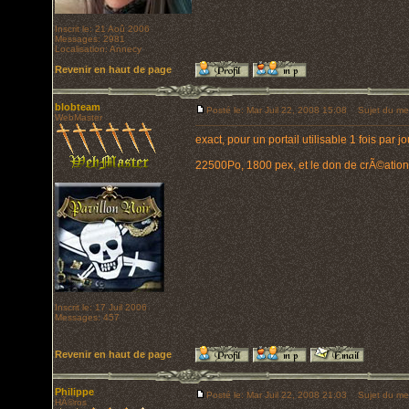
Inscrit le: 21 Aoû 2006
Messages: 2981
Localisation: Annecy
Revenir en haut de page
blobteam
Posté le: Mar Juil 22, 2008 15:08
Sujet du me
WebMaster
exact, pour un portail utilisable 1 fois par jour
22500Po, 1800 pex, et le don de crÃ©ation 
Inscrit le: 17 Juil 2006
Messages: 457
Revenir en haut de page
Philippe
Posté le: Mar Juil 22, 2008 21:03
Sujet du me
HÃ©ros