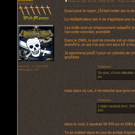
blobteam
Posté le: Mar Juil 22, 2008 00:38
Sujet du me
WebMaster
Exact pour le rayon, j'Ã©tait rester sur la de
Le multiplicateur par 4 ne s'applique pas
Les botte sont un emplacement adaptÃ© pour
l'accorde volontier, prohibitif
Dans le DMG, le puit de monde est un objet a
animÃ©s, ce qui n'ai pas non plus trÃ¨s heure
Je pencherai plutÃ´t pour un cylindre de 
grisÃ¢tre
Inscrit le: 17 Juil 2006
Citation:
Messages: 457
De plus, s'il est utilisab
po.
mais dans ce cas, il ne marche que pour un
Citation:
L'objet vaudrait donc 154
jour.
dans le cout, il vaudrait 38 556 po et 3084 
Tu as oublier dans le cout du portail d'ajout