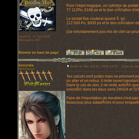
Pour l'objet magique, un cylindre de portail 
77 112Po, 6168 px et le don crÃ©ation d'o
Le portail fixe couterai quand Ã lui:
112 500 Po, 9000 px et le don crÃ©ation de 
(j'ai volontairement pas mis de clef car pou
Inscrit le: 17 Juil 2006
Messages: 457
Revenir en haut de page
honorata
Posté le: Mar Juil 22, 2008 14:52
Sujet du me
WebMaster
Tes calculs sont justes mais ne prennent pas
un aller et un retour, il reste ouvert penda
Dans le cas du don, il ne reste activÃ© qu
volontÃ© dans les deux sens 24h/24 et 7j/7
Faire de l'importation de meubles n'est pas l
beaucoup plus adaptÃ©es et pour lesquelles