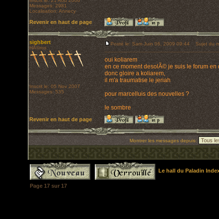
Inscrit le: 21 Aoû 2006
Messages: 2981
Localisation: Annecy
Revenir en haut de page
sighbert
Posté le: Sam Juin 06, 2009 09:44
Sujet du m
HÃ©ros
oui koliarem
en ce moment desolÃ© je suis le forum en
donc gloire a koliarem,
il m'a traumatise le jeriah
Inscrit le: 05 Nov 2007
Messages: 535
pour marcelluis des nouvelles ?
le sombre
Revenir en haut de page
Montrer les messages depuis:
Le hall du Paladin Ind
Page
17
sur
17