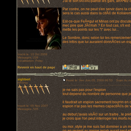
J'ai le sort tÃ©lÃ©pathie les gars, arrÃªtez
Par contre, on ne peut s'en servir dans la 
sera le cas aussi dans la citÃ© de Koliarem
Est-ce-que FeÃ¤gul et Minas ont pu discuter 
mec pire que JÃ©riah ? En tout cas, s'il es
mette les points sur les "i" avec lui...
Le Sombre, donc selon toi les remerciements
des infos que lui auraient donnÃ©es un esp
Inscrit le: 13 Oct 2006
Messages: 238
Localisation: Poisy
Revenir en haut de page
sighbert
Posté le: Ven Juin 05, 2009 06:53
Sujet du m
HÃ©ros
je ne sais pas pour l'espion
tout depend du nombre de personne que jeri
il faudrait un espion sacrement bourrin en
Inscrit le: 05 Nov 2007
espion n'ai pas les memes capacitÃ©s de 
Messages: 535
au debut j'avais visÃ© sur un traitre , le pr
je crois que l'on peut interroger les morts n
ou moi ,style je me suis fait dominer a un 
on en revient au meme jeriah aurait peut 