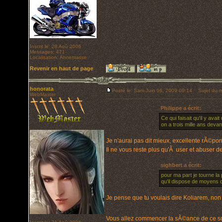
Inscrit le: 28 Aoû 2006
Messages: 471
Localisation: Annemasse
Revenir en haut de page
honorata
Posté le: Sam Juin 06, 2009 09:14
Sujet du m
WebMaster
Philippe a écrit:
Ce qui faisait qu'il y avai
on a trois mille ans devan
Je n'aurai pas dit mieux, excellente rÃ©po
Il ne vous reste plus qu'Ã user et abuser 
sighbert a écrit:
pour ma part je tourne la 
qu'il dispose de moyens
Je pense que tu voulais dire Koliarem, non
Vous allez commencer la sÃ©ance de ce soir 