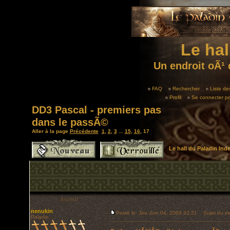
Le hal
Un endroit oÃ¹ 
FAQ
Rechercher
Liste d
Profil
Se connecter po
DD3 Pascal - premiers pas
dans le passÃ©
Aller à la page
Précédente
1
,
2
,
3
...
15
,
16
,
17
Le hall du Paladin In
Auteur
nenukin
Posté le: Jeu Juin 04, 2009 22:21
Sujet du m
Paladin