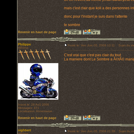
mais c'est clair que koli a des personnes in
donc pour l'instant je suis dans l'attente
le sombre
Revenir en haut de page
Philippe
Posté le: Ven Juin 05, 2009 13:11
Sujet du m
HÃ©ros
C'est vrai que c'est pas clair du tout
La maniere dont Le Sombre a Ã©tÃ© man
Inscrit le: 28 Aoû 2006
Messages: 471
Localisation: Annemasse
Revenir en haut de page
sighbert
Posté le: Ven Juin 05, 2009 21:38
Sujet du m
HÃ©ros