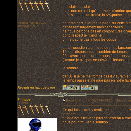
pas clair, pas clair,
mais non ce n'est qu' une zone d'ombre que
mais si quelqu'un trouve la rÃ©ponse je su
Inscrit le: 05 Nov 2007
pour ma part je tourne la page sur cette his
Messages: 535
depassant largement mes capacitÃ©s
ne nous perdons pas en conjonctures diver
donc respect je m'incline
on ne gagne pas a tous les coups
au fait question technique pour les lanceur
1/ nous disposons de combien de temps pou
2/ et avec quel proceder nous fermerons la
(j'avoue je n'ai pas ecoutÃ© les lecons du pr
le sombre
car lÃ si je ne me trompe pas il y aura bi
le temps passe et ne joue pas en notre fave
Revenir en haut de page
Philippe
Posté le: Ven Juin 05, 2009 22:20
Sujet du m
HÃ©ros
Ce qui faisait qu'il y avait une date butoir c'Ã
temporel
fut que nous n'avons plus cet effet on a troi
nous pour trouver la solution