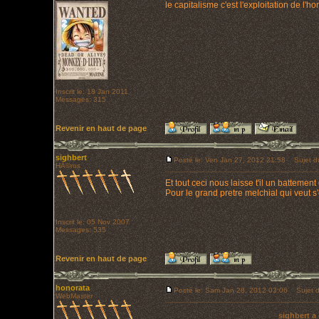
le capitalisme c'est l'exploitation de l
Inscrit le: 18 Jan 2011
Messages: 315
Revenir en haut de page
sighbert
Posté le: Ven Jan 27, 2012 21:58
Sujet d
HÃ©ros
Et tout ceci nous laisse t'il un batteme
Pour le grand pretre melchial qui veut 
Inscrit le: 05 Nov 2007
Messages: 535
Revenir en haut de page
honorata
Posté le: Sam Jan 28, 2012 03:06
Sujet d
WebMaster
sighbert a 