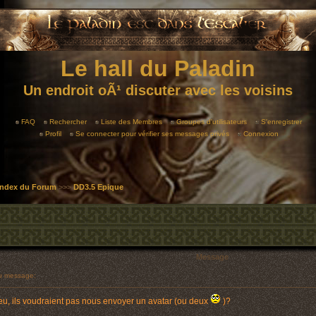
Le hall du Paladin
Un endroit oÃ¹ discuter avec les voisins
FAQ
Rechercher
Liste des Membres
Groupes d'utilisateurs
S'enregistrer
Profil
Se connecter pour vérifier ses messages privés
Connexion
 Index du Forum
>>>
DD3.5 Epique
Message
 message:
n jeu, ils voudraient pas nous envoyer un avatar (ou deux
)?