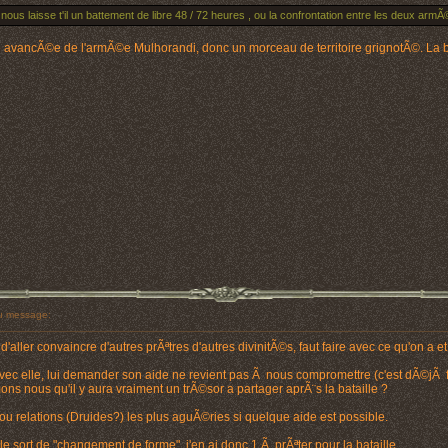
i nous laisse t'il un battement de libre 48 / 72 heures , ou la confrontation entre les deux ar
ancÃ©e de l'armÃ©e Mulhorandi, donc un morceau de territoire grignotÃ©. La bata
 message:
aller convaincre d'autres prÃªtres d'autres divinitÃ©s, faut faire avec ce qu'on a 
c elle, lui demander son aide ne revient pas Ã nous compromettre (c'est dÃ©jÃ f
mons nous qu'il y aura vraiment un trÃ©sor a partager aprÃ¨s la bataille ?
 relations (Druides?) les plus aguÃ©ries si quelque aide est possible.
 le sort de "changement de forme", j'en ai donc 1 Ã prÃªter pour la bataille.