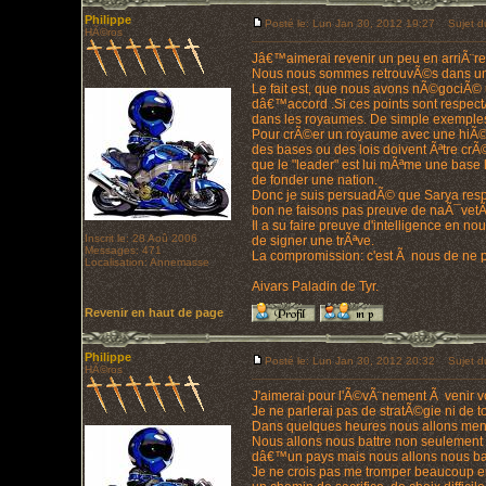
Philippe
Posté le: Lun Jan 30, 2012 19:27
Sujet d
HÃ©ros
Jâ€™aimerai revenir un peu en arriÃ¨r
Nous nous sommes retrouvÃ©s dans une
Le fait est, que nous avons nÃ©gociÃ©
dâ€™accord .Si ces points sont respect
dans les royaumes. De simple exemples
Pour crÃ©er un royaume avec une hiÃ©ra
des bases ou des lois doivent Ãªtre crÃ©
que le "leader" est lui mÃªme une base l
de fonder une nation.
Donc je suis persuadÃ© que Sarya res
bon ne faisons pas preuve de naÃ¯vetÃ©
Il a su faire preuve d'intelligence en no
Inscrit le: 28 Aoû 2006
de signer une trÃªve.
Messages: 471
La compromission: c'est Ã nous de ne p
Localisation: Annemasse
Aivars Paladin de Tyr.
Revenir en haut de page
Philippe
Posté le: Lun Jan 30, 2012 20:32
Sujet du
HÃ©ros
J'aimerai pour l'Ã©vÃ¨nement Ã venir vo
Je ne parlerai pas de stratÃ©gie ni de t
Dans quelques heures nous allons mene
Nous allons nous battre non seulement p
dâ€™un pays mais nous allons nous batt
Je ne crois pas me tromper beaucoup e