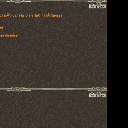
passÃ© dans la joie et lâ€™allÃ©gresse.
re
ire de poser