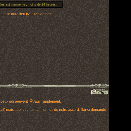
mÃ©es est imminente , moins de 24 heures.
ille aura lieu trÃ¨s rapidement.
et ceux qui peuvent rÃ©agir rapidement.
ait) mais appliquer certain termes de notre accord. Sarya demande