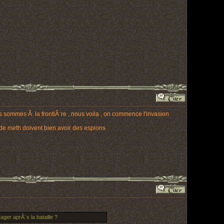
sommes Ã la frontiÃ¨re , nous voila , on commence l'invasion
e meth doivent bien avoir des espions
ger aprÃ¨s la bataille ?