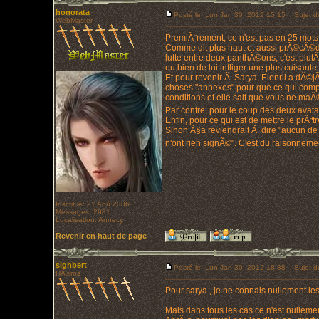
honorata
Posté le: Lun Jan 30, 2012 15:15
Sujet d
WebMaster
PremiÃ¨rement, ce n'est pas en 25 mots, 
Comme dit plus haut et aussi prÃ©cÃ©de
lutte entre deux panthÃ©ons, c'est plutÃ
ou bien de lui infliger une plus cuisante
Et pour revenir Ã Sarya, Elenril a dÃ©j
choses "annexes" pour que ce qui compte 
conditions et elle sait que vous ne maÃ®
Par contre, pour le coup des deux avat
Enfin, pour ce qui est de mettre le prÃª
Sinon Ã§a reviendrait Ã dire "aucun de 
n'ont rien signÃ©". C'est du raisonneme
Inscrit le: 21 Aoû 2006
Messages: 2981
Localisation: Annecy
Revenir en haut de page
sighbert
Posté le: Lun Jan 30, 2012 18:38
Sujet d
HÃ©ros
Pour sarya , je ne connais nullement les
Mais dans tous les cas ce n'est nullem