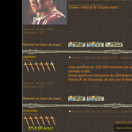
_________________
Snake ! mais je te croyais mort !
Inscrit le: 16 Déc 2006
Messages: 527
Revenir en haut de page
sighbert
Posté le: Dim Jan 29, 2012 11:51
Sujet du
HÃ©ros
Une armÃ©e de 100 000 hommes ne se dÃ©
demain matin .
Nous avons eu l'annonce du dÃ©placeme
Parce lÃ je m'y perds un peu sur le timi
Inscrit le: 05 Nov 2007
Messages: 535
Revenir en haut de page
honorata
Posté le: Dim Jan 29, 2012 21:17
Sujet du
WebMaster
elenril a éc
Sarya deman