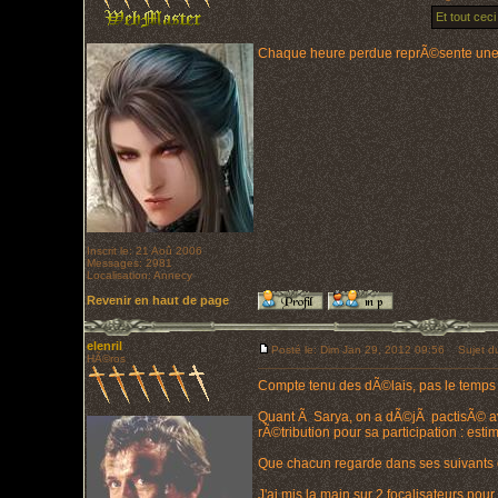
Et tout cec
Chaque heure perdue reprÃ©sente une av
Inscrit le: 21 Aoû 2006
Messages: 2981
Localisation: Annecy
Revenir en haut de page
elenril
Posté le: Dim Jan 29, 2012 09:56
Sujet du
HÃ©ros
Compte tenu des dÃ©lais, pas le temps d'
Quant Ã Sarya, on a dÃ©jÃ pactisÃ© ave
rÃ©tribution pour sa participation : esti
Que chacun regarde dans ses suivants ou
J'ai mis la main sur 2 focalisateurs pour