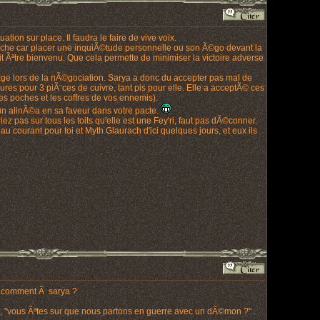
on sur place. Il faudra le faire de vive voix.
ouche car placer une inquiÃ©tude personnelle ou son Ã©go devant la
it Ãªtre bienvenu. Que cela permette de minimiser la victoire adverse
tage lors de la nÃ©gociation. Sarya a donc du accepter pas mal de
res pour 3 piÃ¨ces de cuivre, tant pis pour elle. Elle a acceptÃ© ces
les poches et les coffres de vos ennemis).
un alinÃ©a en sa faveur dans votre pacte.
z pas sur tous les toits qu'elle est une Fey'ri, faut pas dÃ©conner.
 courant pour toi et Myth Glaurach d'ici quelques jours, et eux ils
lie comment Ã sarya ?
 , "vous Ãªtes sur que nous partons en guerre avec un dÃ©mon ?" .