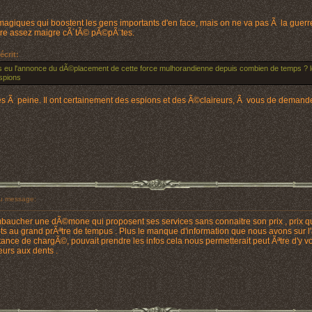
agiques qui boostent les gens importants d'en face, mais on ne va pas Ã la guerre e
Ãªtre assez maigre cÃ´tÃ© pÃ©pÃ¨tes.
écrit:
 eu l'annonce du dÃ©placement de cette force mulhorandienne depuis combien de temps ? le
spions
ures Ã peine. Il ont certainement des espions et des Ã©claireurs, Ã vous de dema
u message:
aucher une dÃ©mone qui proposent ses services sans connaitre son prix , prix qu
ts au grand prÃªtre de tempus . Plus le manque d'information que nous avons su
ce de chargÃ©, pouvait prendre les infos cela nous permetterait peut Ãªtre d'y voir
leurs aux dents .