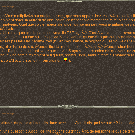
u message:
mÃªme multipliÃ©s par quelques sorts, que vous apprendrez les dÃ©tails de la situati
mment dans un autre fil de discussion, ce n'est pas le moment de faire la fine b
´t malvenu. Quel que soit le rapport de force, tout ce qui peut vous avantager devra
 dÃ©faite.
Ã fait remarquer que le pacte qui vous lie EST signÃ©. C'est Aivars qui a eu l'avan
vraiment pour elle soit acceptÃ©. Si elle vient et qu'elle y gagne 200 pv de blessu
trisez pas tous les paramÃ¨tres (ici, en l'occurence, le pognon qui se trouve dans 
ars, elle risque de sacrÃ©ment tirer la tronche et de dÃ©sespÃ©rÃ©ment chercher 
tre de Tempus au courant, votre pacte avec Sarya stipule moralement que vous ne crie
nous 7 ne sera directement belliqueux, promis jurÃ©, mais le reste du monde sera au
nt de LM et tu en es loin (normalement
).
u message:
 alineas du pacte qui nous lis donc avec elle . Alors il dis quoi se pacte ? Il nous 
ent une question d'Ã©go , de fine bouche ou d'inquiÃ©tude personnelle que de dire