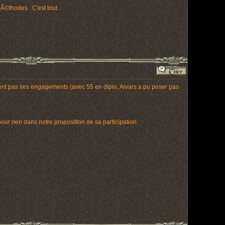
©thodes . C'est tout .
 tient pas ses engagements (avec 55 en diplo, Aivars a pu poser pas
r rien dans notre proposition de sa participation.