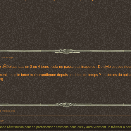
 message:
place pas en 3 ou 4 jours , cela ne passe pas inapercu . Du style coucou nous 
nt de cette force mulhorandienne depuis combien de temps ? les forces du bois d
ng
 message:
rit:
de rÃ©tribution pour sa participation : estimons nous qu'il y aura vraiment un trÃ©sor a parta