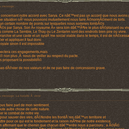
u message:
e concernant notre accord avec Sarya. Ce nâ€™est pas un accord que nous avons 
 situation oÃ¹ nous pouvions mutuellement nous faire Ã©normÃ©ment de torts.
 un certain nombre de points sur lesquelles nous sommes tombÃ©s
Ã©s par Sarya. Son Â« royaume Â» sera loin dâ€™Ãªtre le plus dÃ©plaisant ou viv
 comme La Sembie, Le Thay ou Le Zentarim sont des endroits bien pire ou vivre.
rchie et une caste et un systÃ¨me social viable dans le temps, il est de nÃ©cessa
er et appliquer.Il faut donc
oyale sinon il est impossible
pectera ces engagements,mais
 non plus ,Ã nous de veiller au respect du pacte.
us proposant la possibilitÃ©
as dÃ©vier de nos valeurs et de ne pas faire de concessions grave.
 message: La bataille Ã venir
us faire part de mon sentiment.
oute autre chose de cette nature.
r le combat de notre vie.
our sauver des vies, dÃ©fendre les frontiÃ¨res dâ€™un territoire et
re pour ce qui est le fondement et la raison mÃªme de notre existence.
n affirmant que le chemin que chacun dâ€™entre nous a parcouru ; a Ã©tÃ©