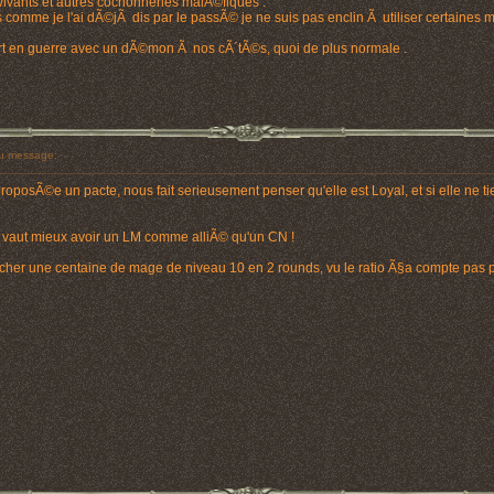
 vivants et autres cochonneries malÃ©fiques .
comme je l'ai dÃ©jÃ dis par le passÃ© je ne suis pas enclin Ã utiliser certaines mÃ
part en guerre avec un dÃ©mon Ã nos cÃ´tÃ©s, quoi de plus normale .
u message:
 proposÃ©e un pacte, nous fait serieusement penser qu'elle est Loyal, et si elle ne
il vaut mieux avoir un LM comme alliÃ© qu'un CN !
er une centaine de mage de niveau 10 en 2 rounds, vu le ratio Ã§a compte pas pou