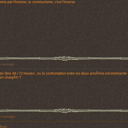
'homme par l'homme, le communisme, c'est l'inverse
u message:
nt de libre 48 / 72 heures , ou la confrontation entre les deux armÃ©es est imminente
s'en chargÃ© ?
u message:
écrit: