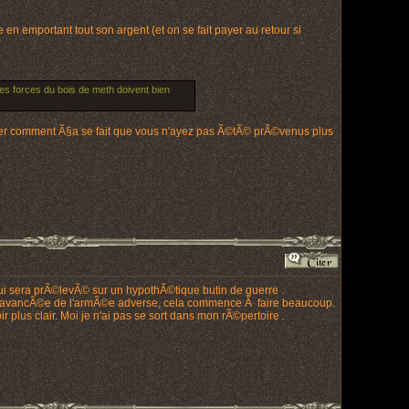
n emportant tout son argent (et on se fait payer au retour si
s forces du bois de meth doivent bien
nder comment Ã§a se fait que vous n'ayez pas Ã©tÃ© prÃ©venus plus
i sera prÃ©levÃ© sur un hypothÃ©tique butin de guerre .
r l'avancÃ©e de l'armÃ©e adverse, cela commence Ã faire beaucoup.
 plus clair. Moi je n'ai pas se sort dans mon rÃ©pertoire .