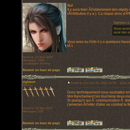
Bof.
Il y aura bien Ã©videmment des objets m
rÃ©tribution il y a ). Ca risque donc d'
Sighbert a 
Nous avons
avoir des e
Vous avez eu l'info il y a quelques he
tÃ´t.
Inscrit le: 21 Aoû 2006
Messages: 2981
Localisation: Annecy
Revenir en haut de page
sighbert
Posté le: Lun Jan 30, 2012 12:53
Sujet d
HÃ©ros
Donc techniquement vous souhaitez emb
Moi franchement j'en toucherai deux mo
Si quelqu'n qui Ã communication Ã distan
j'aimerais Ã©viter d'aller au combat la f
Inscrit le: 05 Nov 2007
Messages: 535
Revenir en haut de page