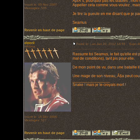
AprÃ¨s, pourquoi pas les diables , mort
Inscrit le: 05 Nov 2007
Appeller cela comme vous voulez , mais 
Messages: 535
Je tire la gueule en me disant que je 
Seamus
Revenir en haut de page
elenril
Posté le: Lun Jan 30, 2012 18:58
Sujet d
HÃ©ros
Rassurre toi Seamus, le fait qu'elle est
mal de conditions), tant pis pour elle.
De mon point de vu, dans une bataille 
Une mage de son niveau, Ã§a peut couch
_________________
Snake ! mais je te croyais mort !
Inscrit le: 16 Déc 2006
Messages: 527
Revenir en haut de page