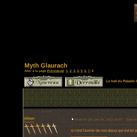
Myth Glaurach
Aller à la page
Précédente
1
,
2
,
3
,
4
,
5
,
6
,
7
,
8
Le hall du Paladin
Auteur
ellifain
Posté le: Jeu Jan 26, 2012 18:43
Sujet du
Paladin
si c'est l'avenir de nos dieux qui est e
_________________