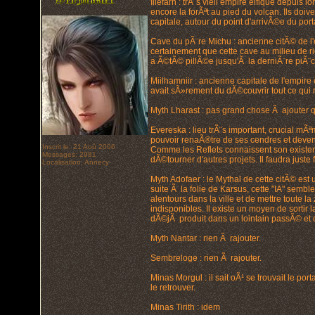
Illefarn : trÃ¨s vieil empire elfique depui
encore la forÃªt au pied du volcan. Ils doiv
capitale, autour du point d'arrivÃ©e du porta
Cave du pÃ¨re Michu : ancienne citÃ© de l'e
certainement que cette cave au milieu de r
a Ã©tÃ© pillÃ©e jusqu'Ã la derniÃ¨re piÃ¨c
Miilhamniir : ancienne capitale de l'empir
avait sÃ»rement du dÃ©couvrir tout ce qui r
Myth Lharast : pas grand chose Ã ajouter 
Evereska : lieu trÃ¨s important, crucial mÃ
pouvoir renaÃ®tre de ses cendres et deveni
Inscrit le: 21 Aoû 2006
Comme les Reflets connaissent son existence
Messages: 2981
dÃ©tourner d'autres projets. Il faudra juste 
Localisation: Annecy
Myth Adofaer : le Mythal de cette citÃ© e
suite Ã la folie de Karsus, cette "IA" semb
alentours dans la ville et de mettre toute 
indisponibles. Il existe un moyen de sortir 
dÃ©jÃ produit dans un lointain passÃ© et q
Myth Nantar : rien Ã rajouter.
Sembreloge : rien Ã rajouter.
Minas Morgul : il sait oÃ¹ se trouvait le po
le retrouver.
Minas Tirith : idem