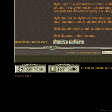
Myth Lorynn : le Mythal s'est corrompu suit
siÃ¨cles. Il y a sÃ»rement lÃ -bas quelques 
demande une Ã©norme logistique ou des p
Myth Drannor : le Mythal est disjoint, ce qu
tous). Quelques elfes fanatiques dÃ©fenden
Myth Ondath : citÃ© en ruines depuis des siÃ
Myth Glaurach : rien Ã rajouter.
Revenir en haut de page
Montrer les messages depuis:
Le hall du Paladin Ind
Page
1
sur
1
Powered by