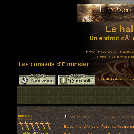
Le hal
Un endroit oÃ¹ 
FAQ
Rechercher
Liste d
Profil
Se connecter po
Les conseils d'Elminster
Le hall du Paladin In
Auteur
honorata
Posté le: Jeu Sep 27, 2012 23:54
Sujet du mes
WebMaster
Il a commentÃ© les diffÃ©rentes destination