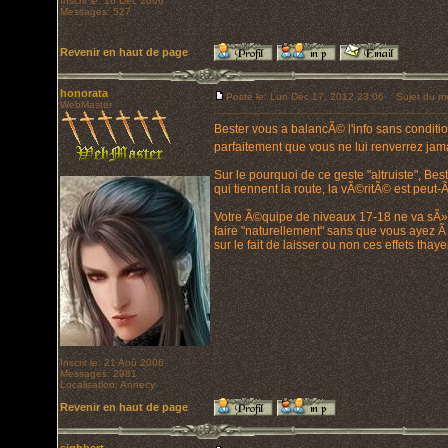
Inscrit le: 16 Déc 2006
Messages: 527
Revenir en haut de page
honorata
Posté le: Lun Déc 17, 2012 23:06
Sujet du m
WebMaster
Bester vous a balancÃ© l'info sans condition
parfaitement que vous ne lui renverrez jama
Sur le pourquoi de ce geste "altruiste", 
qui tiennent la route, la vÃ©ritÃ© est peut-Ã
Votre Ã©quipe de niveaux 17-18 ne va sÃ»
faire "naturellement" sans que vous ayez Ã
sur le fait de laisser ou non ces effets tha
Inscrit le: 21 Aoû 2006
Messages: 2981
Localisation: Annecy
Revenir en haut de page