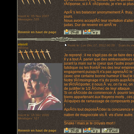
rÃ©ponse, si il Ã rÃ©pondu, je n'en ai plus
AprÃ¨s les balancer anonymement Ã thay, mo
Inscrit le: 05 Nov 2007
jours.
Messages: 535
Nous avons acceptÃ© leur invitation d'alle
judas. Dur de revenir en arriÃ¨re .
Revenir en haut de page
elenril
Posté le: Lun Déc 17, 2012 00:28
Sujet du m
HÃ©ros
Je reprend : il ne s'agit pas de se faire de
Il y a tout Ã parier que des ambassadeurs d
jurant la main sur le coeur que l'autre pour
fatidique ou les frontiÃ¨res des leur empire
engagement puisqu'il n'a pas agressÃ© le T
(avec une certaine bonne humeur il faut le 
Notre tÃ©moingnage n'a du poids auprÃ©s d
se tÃ©lÃ©porter, il nous Ã vu, on l'a vu, on 
de justifier le 1/2 Ã©chec de leur attaque.
Si on dÃ©cide de commencer Ã pourrir les r
biens appartenant aux thayens morts , ces p
Ã©quipes de ramassage de composants pourr
!
AprÃ©s tout depossÃ©der la concurence et 
nation de magiocrate vis Ã vis d'une autre
Inscrit le: 16 Déc 2006
Messages: 527
_________________
Snake ! mais je te croyais mort !
Revenir en haut de page