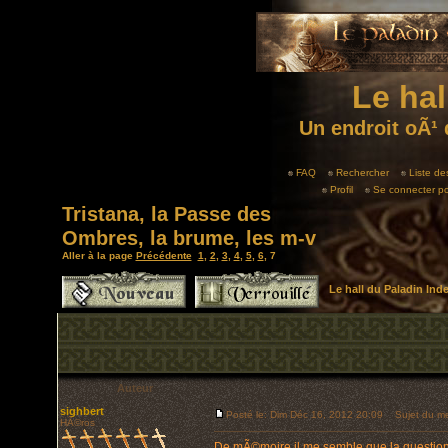
Le hal
Un endroit oÃ¹ 
FAQ
Rechercher
Liste d
Profil
Se connecter po
Tristana, la Passe des
Ombres, la brume, les m-v
Aller à la page
Précédente
1
,
2
,
3
,
4
,
5
,
6
,
7
Le hall du Paladin In
Auteur
sighbert
Posté le: Dim Déc 16, 2012 20:09
Sujet du me
HÃ©ros
De mÃ©moire il me semble que la question