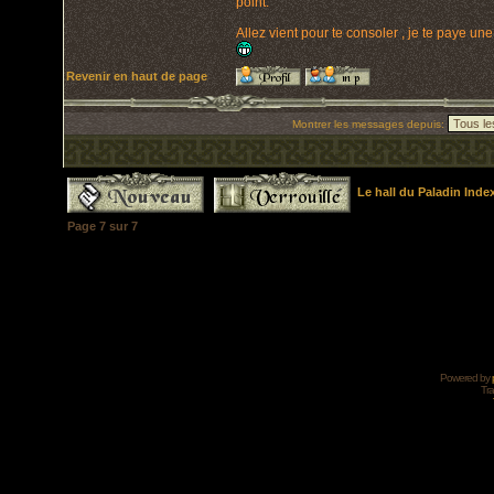
point.
Allez vient pour te consoler , je te paye un
Revenir en haut de page
Montrer les messages depuis:
Le hall du Paladin Ind
Page
7
sur
7
Powered by
Tra