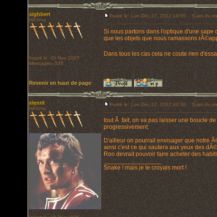
sighbert
Posté le: Lun Déc 17, 2012 19:05
Sujet du m
HÃ©ros
Si nous partons dans l'optique d'une sape d
que les objets que nous ramassons rÃ©appa
Dans tous les cas cela ne coute rien d'es
Inscrit le: 05 Nov 2007
Messages: 535
Revenir en haut de page
elenril
Posté le: Lun Déc 17, 2012 20:36
Sujet du m
HÃ©ros
tout Ã fait, on va pas laisser une boucle d
progressivement.
D'ailleur on pourrait envisager que notre 
ainsi c'est ce qui sautera aux yeux des dÃ©
Roo devrait pouvoir faire acheter des habit
_________________
Snake ! mais je te croyais mort !