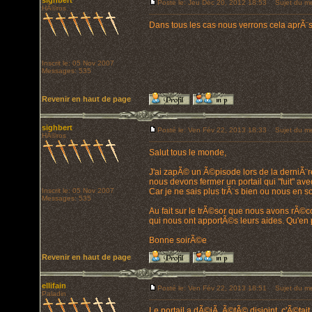
sighbert
Posté le: Jeu Déc 20, 2012 18:53
Sujet du me
HÃ©ros
Dans tous les cas nous verrons cela aprÃ¨s l
Inscrit le: 05 Nov 2007
Messages: 535
Revenir en haut de page
sighbert
Posté le: Ven Fév 22, 2013 18:33
Sujet du me
HÃ©ros
Salut tous le monde,
J'ai zapÃ© un Ã©pisode lors de la derniÃ¨
nous devons fermer un portail qui "fuit" ave
Inscrit le: 05 Nov 2007
Car je ne sais plus trÃ¨s bien ou nous en
Messages: 535
Au fait sur le trÃ©sor que nous avons rÃ©col
qui nous ont apportÃ©s leurs aides. Qu'en
Bonne soirÃ©e
Revenir en haut de page
ellifain
Posté le: Ven Fév 22, 2013 18:51
Sujet du me
Paladin
Le portail a dÃ©jÃ Ã©tÃ© disjoint, c'Ã©tai