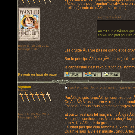
trÃ©sor, puis pour "purifier" la citÃ©e si 
oreilles (bande de nÃ©onazis de m...).
sighbert a écrit:
Au fait sur le trÃ©sor que
cotÃ© une part pour les 
Inscrit le: 18 Jan 2011
Messages: 315
Les druide Ã§a vie pas de gland et de ch
Sur le principe Ã§a me gÃªne pas (tout trava
_________________
le capitalisme c'est l'exploitation de l'hom
Revenir en haut de page
sighbert
Posté le: Sam Fév 23, 2013 09:43
Sujet du m
HÃ©ros
PurÃ©e je suis larguÃ©, on court trop de liÃ
On Ã dÃ©jÃ ascalhorm Ã remettre debout, 
Est ce que nous nous sommes engagÃ© sol
Inscrit le: 05 Nov 2007
Et oui tu n'est pas tel machin, il y Ã des Ã©l
Messages: 535
Mais nous continuerons Ã te parler,Ã taper
trop Ã l'extÃ©rieur du groupe .
Faudrait pas que cela remonte aux oreilles 
Ouaih je sais la vie est injuste , t'inquiÃ¨te