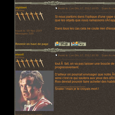
sighbert
Posté le: Lun Déc 17, 2012 19:05
Sujet du m
HÃ©ros
Si nous partons dans l'optique d'une sape d
que les objets que nous ramassons rÃ©appa
Dans tous les cas cela ne coute rien d'es
Inscrit le: 05 Nov 2007
Messages: 535
Revenir en haut de page
elenril
Posté le: Lun Déc 17, 2012 20:36
Sujet du m
HÃ©ros
tout Ã fait, on va pas laisser une boucle d
progressivement.
D'ailleur on pourrait envisager que notre 
ainsi c'est ce qui sautera aux yeux des dÃ©
Roo devrait pouvoir faire acheter des habit
_________________
Snake ! mais je te croyais mort !