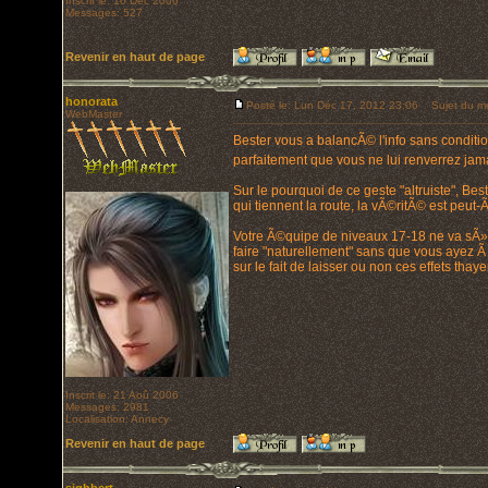
Inscrit le: 16 Déc 2006
Messages: 527
Revenir en haut de page
honorata
Posté le: Lun Déc 17, 2012 23:06
Sujet du m
WebMaster
Bester vous a balancÃ© l'info sans condition
parfaitement que vous ne lui renverrez jama
Sur le pourquoi de ce geste "altruiste", 
qui tiennent la route, la vÃ©ritÃ© est peut-Ã
Votre Ã©quipe de niveaux 17-18 ne va sÃ»
faire "naturellement" sans que vous ayez Ã
sur le fait de laisser ou non ces effets tha
Inscrit le: 21 Aoû 2006
Messages: 2981
Localisation: Annecy
Revenir en haut de page