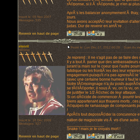
rÃ©ponse, si il Ã rÃ©pondu, je n'en ai plus
AprÃ¨s les balancer anonymement Ã thay, mo
Inscrit le: 05 Nov 2007
jours.
Messages: 535
Nous avons acceptÃ© leur invitation d'alle
judas. Dur de revenir en arriÃ¨re .
Revenir en haut de page
elenril
Posté le: Lun Déc 17, 2012 00:28
Sujet du m
HÃ©ros
Je reprend : il ne s'agit pas de se faire de
Il y a tout Ã parier que des ambassadeurs d
jurant la main sur le coeur que l'autre pour
fatidique ou les frontiÃ¨res des leur empire
engagement puisqu'il n'a pas agressÃ© le T
(avec une certaine bonne humeur il faut le 
Notre tÃ©moingnage n'a du poids auprÃ©s d
se tÃ©lÃ©porter, il nous Ã vu, on l'a vu, on 
de justifier le 1/2 Ã©chec de leur attaque.
Si on dÃ©cide de commencer Ã pourrir les r
biens appartenant aux thayens morts , ces p
Ã©quipes de ramassage de composants pourr
!
AprÃ©s tout depossÃ©der la concurence et 
nation de magiocrate vis Ã vis d'une autre
Inscrit le: 16 Déc 2006
Messages: 527
_________________
Snake ! mais je te croyais mort !
Revenir en haut de page