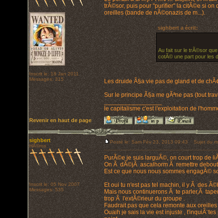
trÃ©sor, puis pour "purifier" la citÃ©e si 
oreilles (bande de nÃ©onazis de m...).
sighbert a écrit:
Au fait sur le trÃ©sor que
cotÃ© une part pour les 
Inscrit le: 18 Jan 2011
Messages: 315
Les druide Ã§a vie pas de gland et de ch
Sur le principe Ã§a me gÃªne pas (tout trava
_________________
le capitalisme c'est l'exploitation de l'hom
Revenir en haut de page
sighbert
Posté le: Sam Fév 23, 2013 09:43
Sujet du m
HÃ©ros
PurÃ©e je suis larguÃ©, on court trop de liÃ
On Ã dÃ©jÃ ascalhorm Ã remettre debout, 
Est ce que nous nous sommes engagÃ© sol
Inscrit le: 05 Nov 2007
Et oui tu n'est pas tel machin, il y Ã des Ã©l
Messages: 535
Mais nous continuerons Ã te parler,Ã taper
trop Ã l'extÃ©rieur du groupe .
Faudrait pas que cela remonte aux oreilles 
Ouaih je sais la vie est injuste , t'inquiÃ¨te