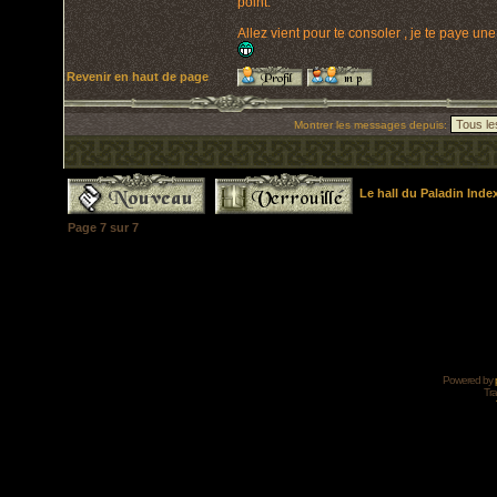
point.
Allez vient pour te consoler , je te paye un
Revenir en haut de page
Montrer les messages depuis:
Le hall du Paladin Ind
Page
7
sur
7
Powered by
Tra