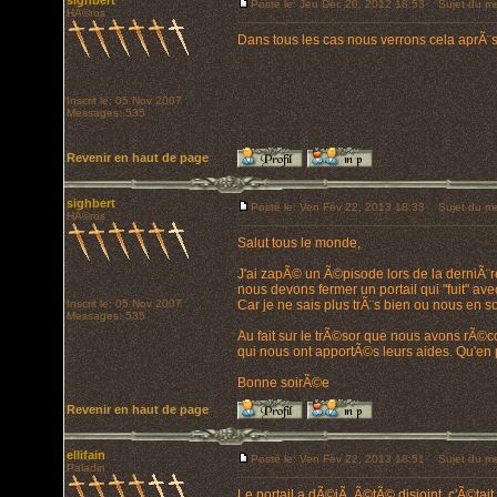
sighbert
Posté le: Jeu Déc 20, 2012 18:53
Sujet du me
HÃ©ros
Dans tous les cas nous verrons cela aprÃ¨s l
Inscrit le: 05 Nov 2007
Messages: 535
Revenir en haut de page
sighbert
Posté le: Ven Fév 22, 2013 18:33
Sujet du me
HÃ©ros
Salut tous le monde,
J'ai zapÃ© un Ã©pisode lors de la derniÃ¨
nous devons fermer un portail qui "fuit" ave
Inscrit le: 05 Nov 2007
Car je ne sais plus trÃ¨s bien ou nous en
Messages: 535
Au fait sur le trÃ©sor que nous avons rÃ©col
qui nous ont apportÃ©s leurs aides. Qu'en
Bonne soirÃ©e
Revenir en haut de page
ellifain
Posté le: Ven Fév 22, 2013 18:51
Sujet du me
Paladin
Le portail a dÃ©jÃ Ã©tÃ© disjoint, c'Ã©tai