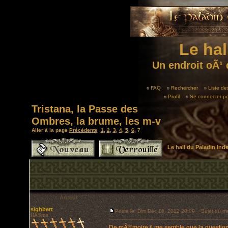
Le hal
Un endroit oÃ¹ 
FAQ
Rechercher
Liste d
Profil
Se connecter po
Tristana, la Passe des
Ombres, la brume, les m-v
Aller à la page
Précédente
1
,
2
,
3
,
4
,
5
,
6
,
7
Le hall du Paladin In
Auteur
sighbert
Posté le: Dim Déc 16, 2012 20:09
Sujet du me
HÃ©ros
De mÃ©moire il me semble que la question