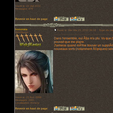
Inscrit le: 22 Juil 2012
Messages: 476
Revenir en haut de page
honorata
Posté le: Mer Mai 15, 2013 20:16
Sujet du me
WebMaster
Dans l'ensemble, oui Ã§a m'a plu. Vu que 
pouvait que me plaire.
J'aimerai quand mÃªme trouver un supplÃ©m
nouveaux sorts (notamment Ã©piques) selo
Inscrit le: 21 Aoû 2006
Messages: 2981
Localisation: Annecy
Revenir en haut de page