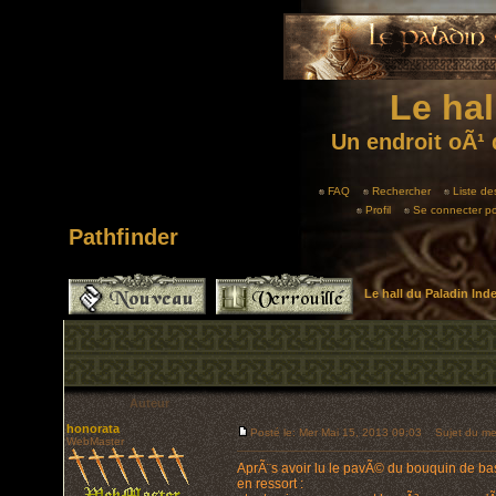
Le hal
Un endroit oÃ¹ 
FAQ
Rechercher
Liste d
Profil
Se connecter po
Pathfinder
Le hall du Paladin In
Auteur
honorata
Posté le: Mer Mai 15, 2013 09:03
Sujet du mes
WebMaster
AprÃ¨s avoir lu le pavÃ© du bouquin de bas
en ressort :