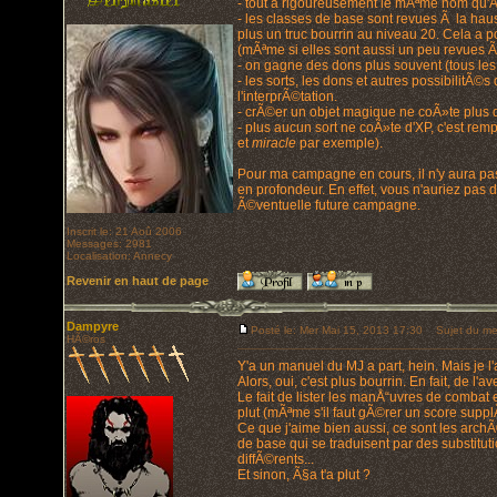
- tout a rigoureusement le mÃªme nom qu'
- les classes de base sont revues Ã la hau
plus un truc bourrin au niveau 20. Cela a p
(mÃªme si elles sont aussi un peu revues Ã
- on gagne des dons plus souvent (tous les
- les sorts, les dons et autres possibilit
l'interprÃ©tation.
- crÃ©er un objet magique ne coÃ»te plus d
- plus aucun sort ne coÃ»te d'XP, c'est r
et
miracle
par exemple).
Pour ma campagne en cours, il n'y aura pas
en profondeur. En effet, vous n'auriez pas d
Ã©ventuelle future campagne.
Inscrit le: 21 Aoû 2006
Messages: 2981
Localisation: Annecy
Revenir en haut de page
Dampyre
Posté le: Mer Mai 15, 2013 17:30
Sujet du me
HÃ©ros
Y'a un manuel du MJ a part, hein. Mais je l'
Alors, oui, c'est plus bourrin. En fait, de l'
Le fait de lister les manÅ“uvres de comba
plut (mÃªme s'il faut gÃ©rer un score supp
Ce que j'aime bien aussi, ce sont les archÃ
de base qui se traduisent par des substitu
diffÃ©rents...
Et sinon, Ã§a t'a plut ?