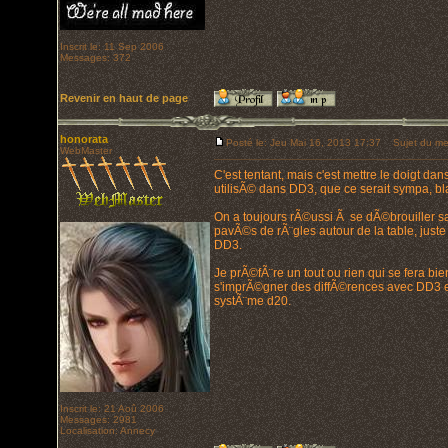
Inscrit le: 11 Sep 2006
Messages: 372
Revenir en haut de page
honorata
Posté le: Jeu Mai 16, 2013 17:37
Sujet du me
WebMaster
C'est tentant, mais c'est mettre le doigt da
utilisÃ© dans DD3, que ce serait sympa, bl
On a toujours rÃ©ussi Ã se dÃ©brouiller sa
pavÃ©s de rÃ¨gles autour de la table, just
DD3.
Je prÃ©fÃ¨re un tout ou rien qui se fera bie
s'imprÃ©gner des diffÃ©rences avec DD3 et
systÃ¨me d20.
Inscrit le: 21 Aoû 2006
Messages: 2981
Localisation: Annecy