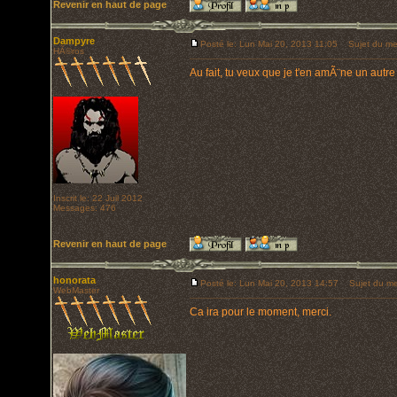
Revenir en haut de page
Dampyre
Posté le: Lun Mai 20, 2013 11:05
Sujet du me
HÃ©ros
Au fait, tu veux que je t'en amÃ¨ne un autre 
Inscrit le: 22 Juil 2012
Messages: 476
Revenir en haut de page
honorata
Posté le: Lun Mai 20, 2013 14:57
Sujet du me
WebMaster
Ca ira pour le moment, merci.