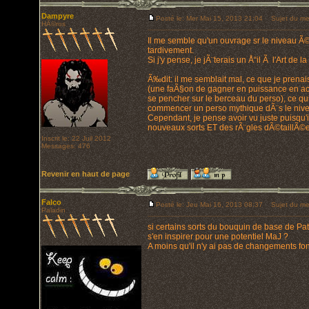
Dampyre
Posté le: Mer Mai 15, 2013 21:04
Sujet du me
HÃ©ros
Il me semble qu'un ouvrage sr le niveau Ã©p
tardivement.
Si j'y pense, je jÃ¨terais un Å“il Ã l'Art de l
Ã‰dit: il me semblait mal, ce que je prena
(une faÃ§on de gagner en puissance en ac
se pencher sur le berceau du perso), ce qui
commencer un perso mythique dÃ¨s le nive
Cependant, je pense avoir vu juste puisqu'i
nouveaux sorts ET des rÃ¨gles dÃ©taillÃ©es 
Inscrit le: 22 Juil 2012
Messages: 476
Revenir en haut de page
Falco
Posté le: Jeu Mai 16, 2013 08:37
Sujet du me
Paladin
si certains sorts du bouquin de base de Pa
s'en inspirer pour une potentiel MaJ ?
A moins qu'il n'y ai pas de changements f