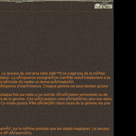
 Le lanceur du sort et la cible (sâ€™il ne s'agit pas de la mÃªme
ntation. La sÃ©quence enregistrÃ©e s'arrÃªte immÃ©diatement si la
sort dÃ©cide d'y mettre un terme prÃ©maturÃ©.
 la dÃ©pense d'expÃ©rience. Chaque gemme ne peut stocker qu'une
haque fois sur celle-ci un sort de
rÃ©vÃ©lation sensorielle
ou de
ecture de la gemme. Ces prÃ©cautions sont dÃ©taillÃ©es plus bas dans
 Ce mode pourra Ãªtre dÃ©tectÃ© dans l'aura de la gemme via une
©servÃ©, sur le mÃªme principe que les objets magiques. Le lanceur
i les XP dÃ©pensÃ©s.