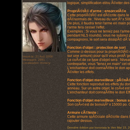
logique, simplification et/ou Ã©viter des
PropriÃ©tÃ© d'arme : ensorcelÃ©e
Cette propriÃ©tÃ© est dÃ©crite dans le
dÃ©sormais de : Niveau du sort Â² x 5
De plus, il faudra tenir l'arme en main p
l'arme fera cesser l'effet.
Exemples : Si vous ne teniez pas l'arme
pendant NLS rounds), vous ne subirez p
compagnons, le sort sera dissipÃ© dÃ¨s
Fonction d'objet : protection de sort
Comme ci-dessus pour la propriÃ©tÃ© enso
sur une armure) pour qu'il vous protÃ¨g
Inscrit le: 21 Aoû 2006
Le coÃ»t de ce type d'objet sera : Nive
Messages: 2981
Localisation: Annecy
contrepartie, vous "tenez en main" cet 
L'enchanteur doit connaÃ®tre le don ap
Ã©viter les effets.
Fonction d'objet merveilleux : pÃ©nÃ
Cette fonction reproduit les effets du d
anneau. Sur un autre objet, le coÃ»t es
L'enchanteur doit connaÃ®tre le don Eff
Fonction d'objet merveilleux : bonus 
Son coÃ»t est de bonusÂ² x 15000 po. Cel
Armure cÃ©leste :
Cette armure spÃ©ciale dÃ©crite dans l
rajouter dessus.
Dernière édition par honorata le Ven Mar 15, 2