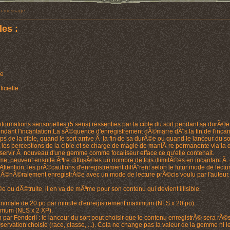
u message:
es :
le
icielle
informations sensorielles (5 sens) ressenties par la cible du sort pendant sa durÃ©e.
dant l'incantation.La sÃ©quence d'enregistrement dÃ©marre dÃ¨s la fin de l'inca
ps de la cible, quand le sort arrive Ã la fin de sa durÃ©e ou quand le lanceur du 
it les perceptions de la cible et se charge de magie de maniÃ¨re permanente via
servir Ã nouveau d'une gemme comme focaliseur efface ce qu'elle contenait.
 peuvent ensuite Ãªtre diffusÃ©es un nombre de fois illimitÃ©es en incantant Ã c
 Attention, les prÃ©cautions d'enregistrement diffÃ¨rent selon le futur mode de l
Ã©nÃ©ralement enregistrÃ©e avec un mode de lecture prÃ©cis voulu par l'auteur.
ou dÃ©truite, il en va de mÃªme pour son contenu qui devient illisible.
inimale de 20 po par minute d'enregistrement maximum (NLS x 20 po).
imum (NLS x 2 XP).
 par Fenderil : le lanceur du sort peut choisir que le contenu enregistrÃ© sera rÃ
servation choisie (race, classe, ...). Cela ne change pas la valeur de la gemme n