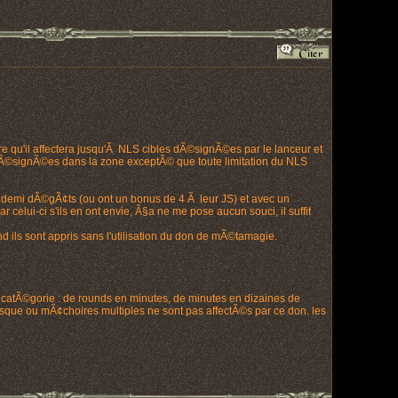
ire qu'il affectera jusqu'Ã NLS cibles dÃ©signÃ©es par le lanceur et
s dÃ©signÃ©es dans la zone exceptÃ© que toute limitation du NLS
nt demi dÃ©gÃ¢ts (ou ont un bonus de 4 Ã leur JS) et avec un
elui-ci s'ils en ont envie, Ã§a ne me pose aucun souci, il suffit
 ils sont appris sans l'utilisation du don de mÃ©tamagie.
catÃ©gorie : de rounds en minutes, de minutes en dizaines de
sque ou mÃ¢choires multiples ne sont pas affectÃ©s par ce don. les