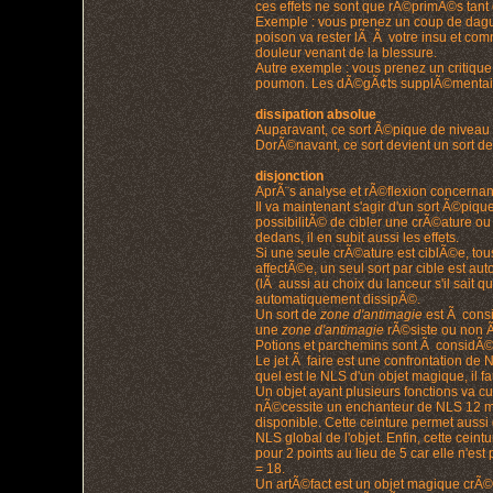
ces effets ne sont que rÃ©primÃ©s tant
Exemple : vous prenez un coup de dague
poison va rester lÃ Ã votre insu et co
douleur venant de la blessure.
Autre exemple : vous prenez un critiqu
poumon. Les dÃ©gÃ¢ts supplÃ©mentaires
dissipation absolue
Auparavant, ce sort Ã©pique de niveau 
DorÃ©navant, ce sort devient un sort de 
disjonction
AprÃ¨s analyse et rÃ©flexion concernant
Il va maintenant s'agir d'un sort Ã©pi
possibilitÃ© de cibler une crÃ©ature ou
dedans, il en subit aussi les effets.
Si une seule crÃ©ature est ciblÃ©e, tous
affectÃ©e, un seul sort par cible est a
(lÃ aussi au choix du lanceur s'il sait q
automatiquement dissipÃ©.
Un sort de
zone d'antimagie
est Ã consi
une
zone d'antimagie
rÃ©siste ou non 
Potions et parchemins sont Ã considÃ©
Le jet Ã faire est une confrontation de 
quel est le NLS d'un objet magique, il fa
Un objet ayant plusieurs fonctions va c
nÃ©cessite un enchanteur de NLS 12 mi
disponible. Cette ceinture permet auss
NLS global de l'objet. Enfin, cette cein
pour 2 points au lieu de 5 car elle n'est
= 18.
Un artÃ©fact est un objet magique crÃ©