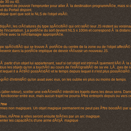
 de 30 ou 40.
ivement de pouvoir l'emprunter pour aller Ã la destination programmÃ©e, mais si ce 
d du Portail disjoint.
ique quel que soit le NLS de l'objet visÃ©.
indiquÃ©, les crÃ©atures du type spÃ©cifiÃ© qui ont ratÃ© leur JS restent au voisina
de l'incantation. La portÃ©e du sort devient NLS x 100m et correspond Ã la distance
ublÃ©e avec la mÃ©tamagie appropriÃ©e.
e spÃ©cifiÃ© qui se trouve Ã portÃ©e du centre de la zone ou de l'objet affectÃ© e
 Revenir dans la portÃ©e implique de devoir rÃ©ussir un nouveau JS.
 partir d'un objet lui appartenant, sauf si cet objet est intrinsÃ¨quement liÃ© Ã la
ous les objets qu'on a touchÃ© au cours de l'intÃ©gralitÃ© de sa vie. LÃ , pas de 
nt lequel il a Ã©tÃ© possÃ©dÃ© et le temps depuis lequel il n'est plus possÃ©dÃ©. Au
rÃ© d'intimitÃ© qu'on avait avec eux, on les oublie en plus ou moins de temps.
 (aller-retour), sceller une extrÃ©mitÃ© interdit les trajets dans les deux sens. Da
 fonctionner entre eux, mais aucun trajet ne pourra Ãªtre entrepris depuis ou vers ce
Ãªme
rmes non magiques. Un objet magique permanent ne peut pas Ãªtre boostÃ© par un s
les, mÃªme si elles seront ensuite tirÃ©es par un arc magique.
menter les capacitÃ©s d'une arme dÃ©jÃ magique