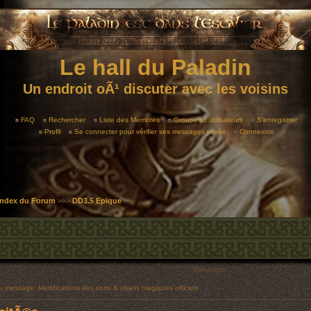
Le hall du Paladin
Un endroit oÃ¹ discuter avec les voisins
FAQ
Rechercher
Liste des Membres
Groupes d'utilisateurs
S'enregistrer
Profil
Se connecter pour vérifier ses messages privés
Connexion
 Index du Forum
>>>
DD3.5 Epique
Message
message: Modifications des sorts & objets magiques officiels