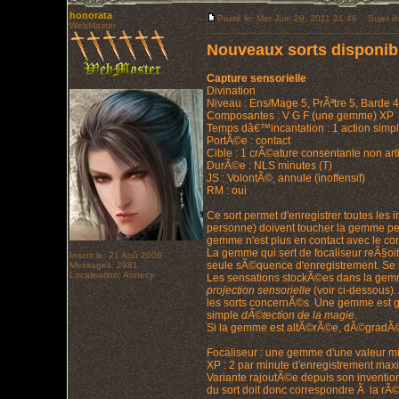
honorata
Posté le: Mer Juin 29, 2011 21:46
Sujet d
WebMaster
Nouveaux sorts disponibl
Capture sensorielle
Divination
Niveau : Ens/Mage 5, PrÃªtre 5, Barde 4
Composantes : V G F (une gemme) XP
Temps dâ€™incantation : 1 action simp
PortÃ©e : contact
Cible : 1 crÃ©ature consentante non artif
DurÃ©e : NLS minutes (T)
JS : VolontÃ©, annule (inoffensif)
RM : oui
Ce sort permet d'enregistrer toutes les 
personne) doivent toucher la gemme pen
gemme n'est plus en contact avec le cor
La gemme qui sert de focaliseur reÃ§o
Inscrit le: 21 Aoû 2006
seule sÃ©quence d'enregistrement. Se 
Messages: 2981
Localisation: Annecy
Les sensations stockÃ©es dans la gemme,
projection sensorielle
(voir ci-dessous).
les sorts concernÃ©s. Une gemme est g
simple
dÃ©tection de la magie
.
Si la gemme est altÃ©rÃ©e, dÃ©gradÃ©e 
Focaliseur : une gemme d'une valeur m
XP : 2 par minute d'enregistrement max
Variante rajoutÃ©e depuis son invention
du sort doit donc correspondre Ã la rÃ©