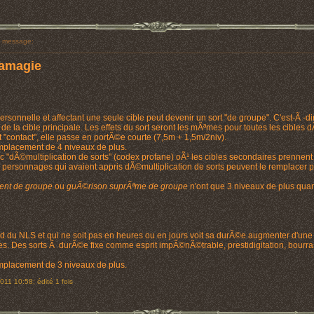
 message:
amagie
rsonnelle et affectant une seule cible peut devenir un sort "de groupe". C'est-Ã -d
e la cible principale. Les effets du sort seront les mÃªmes pour toutes les cible
 "contact", elle passe en portÃ©e courte (7,5m + 1,5m/2niv).
mplacement de 4 niveaux de plus.
ec "dÃ©multiplication de sorts" (codex profane) oÃ¹ les cibles secondaires prenne
ersonnages qui avaient appris dÃ©multiplication de sorts peuvent le remplacer par c
ent de groupe
ou
guÃ©rison suprÃªme de groupe
n'ont que 3 niveaux de plus quand
 du NLS et qui ne soit pas en heures ou en jours voit sa durÃ©e augmenter d'une 
es. Des sorts Ã durÃ©e fixe comme esprit impÃ©nÃ©trable, prestidigitation, bourra
mplacement de 3 niveaux de plus.
011 10:58; édité 1 fois