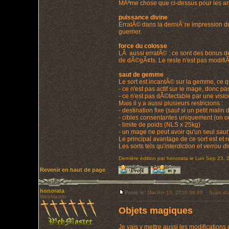
MÃªme chose que ci-dessus pour les arm
puissance divine
ErratÃ© dans la derniÃ¨re impression du 
guerrier.
force du colosse
LÃ aussi erratÃ© : ce sont des bonus de t
de dÃ©gÃ¢ts. Le reste n'est pas modifi
saut de gemme
Le sort est incantÃ© sur la gemme, ce 
- ce n'est pas actif sur le mage, donc p
- ce n'est pas dÃ©tectable par une
visi
Mais il y a aussi plusieurs restricions :
- destination fixe (sauf si un petit mal
- cibles consentantes uniquement (on ou
- limite de poids (NLS x 25kg)
- un mage ne peut avoir qu'un seul
sau
Le principal avantage de ce sort est et
Les sorts tels qu'
interdiction
et
verrou d
Dernière édition par honorata le Lun Sep 23, 2
Revenir en haut de page
honorata
Posté le: Mar Avr 13, 2010 09:49
Sujet du
WebMaster
Objets magiques
Je vais y mettre aussi les modificatio