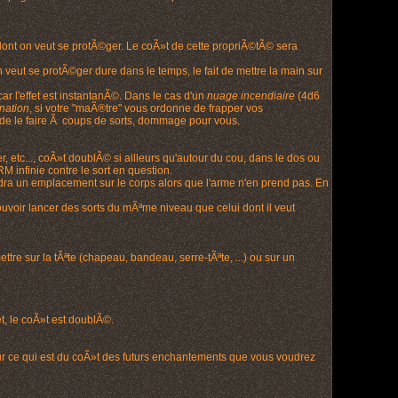
ont on veut se protÃ©ger. Le coÃ»t de cette propriÃ©tÃ© sera
on veut se protÃ©ger dure dans le temps, le fait de mettre la main sur
ar l'effet est instantanÃ©. Dans le cas d'un
nuage incendiaire
(4d6
nation
, si votre "maÃ®tre" vous ordonne de frapper vos
 de le faire Ã coups de sorts, dommage pour vous.
 etc..., coÃ»t doublÃ© si ailleurs qu'autour du cou, dans le dos ou
 infinie contre le sort en question.
endra un emplacement sur le corps alors que l'arme n'en prend pas. En
uvoir lancer des sorts du mÃªme niveau que celui dont il veut
tre sur la tÃªte (chapeau, bandeau, serre-tÃªte, ...) ou sur un
t, le coÃ»t est doublÃ©.
r ce qui est du coÃ»t des futurs enchantements que vous voudrez