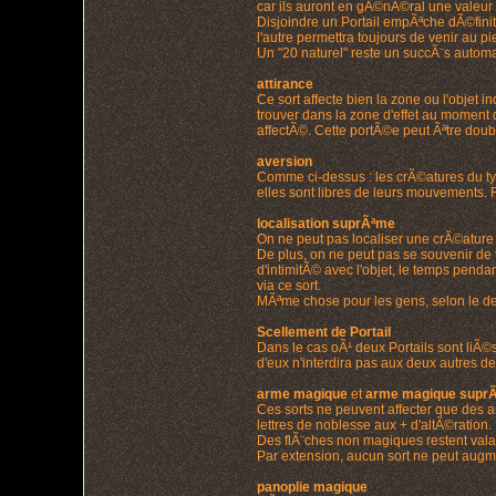
car ils auront en gÃ©nÃ©ral une valeur
Disjoindre un Portail empÃªche dÃ©finit
l'autre permettra toujours de venir au pie
Un "20 naturel" reste un succÃ¨s automat
attirance
Ce sort affecte bien la zone ou l'objet 
trouver dans la zone d'effet au moment 
affectÃ©. Cette portÃ©e peut Ãªtre do
aversion
Comme ci-dessus : les crÃ©atures du typ
elles sont libres de leurs mouvements.
localisation suprÃªme
On ne peut pas localiser une crÃ©ature Ã
De plus, on ne peut pas se souvenir de t
d'intimitÃ© avec l'objet, le temps penda
via ce sort.
MÃªme chose pour les gens, selon le deg
Scellement de Portail
Dans le cas oÃ¹ deux Portails sont liÃ©s
d'eux n'interdira pas aux deux autres de
arme magique
et
arme magique supr
Ces sorts ne peuvent affecter que des a
lettres de noblesse aux + d'altÃ©ration.
Des flÃ¨ches non magiques restent valab
Par extension, aucun sort ne peut aug
panoplie magique