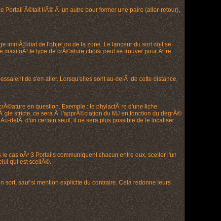
Portail Ã©tait liÃ© Ã un autre pour former une paire (aller-retour),
ge immÃ©diat de l'objet ou de la zone. Le lanceur du sort doit se
 maxi oÃ¹ le type de crÃ©ature choisi peut se trouver pour Ãªtre
ssaient de s'en aller. Lorsqu'elles sont au-delÃ de cette distance,
 crÃ©ature en question. Exemple : le phylactÃ¨re d'une liche.
rÃ¨gle stricte, ce sera Ã l'apprÃ©ciation du MJ en fonction du degrÃ©
-delÃ d'un certain seuil, il ne sera plus possible de le localiser
ns le cas oÃ¹ 3 Portails communiquent chacun entre eux, sceller l'un
lui qui est scellÃ©.
ort, sauf si mention explicite du contraire. Cela redonne leurs