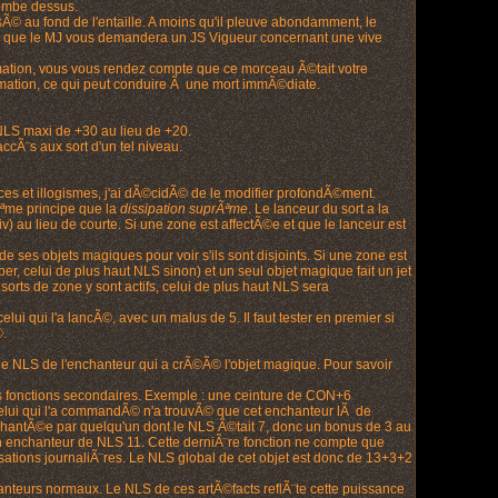
tombe dessus.
 au fond de l'entaille. A moins qu'il pleuve abondamment, le
ce que le MJ vous demandera un JS Vigueur concernant une vive
rmation, vous vous rendez compte que ce morceau Ã©tait votre
ation, ce qui peut conduire Ã une mort immÃ©diate.
LS maxi de +30 au lieu de +20.
ccÃ¨s aux sort d'un tel niveau.
es et illogismes, j'ai dÃ©cidÃ© de le modifier profondÃ©ment.
Ãªme principe que la
dissipation suprÃªme
. Le lanceur du sort a la
 au lieu de courte. Si une zone est affectÃ©e et que le lanceur est
de ses objets magiques pour voir s'ils sont disjoints. Si une zone est
siper, celui de plus haut NLS sinon) et un seul objet magique fait un jet
 sorts de zone y sont actifs, celui de plus haut NLS sera
 qui l'a lancÃ©, avec un malus de 5. Il faut tester en premier si
©.
e NLS de l'enchanteur qui a crÃ©Ã© l'objet magique. Pour savoir
ses fonctions secondaires. Exemple : une ceinture de CON+6
elui qui l'a commandÃ© n'a trouvÃ© que cet enchanteur lÃ de
chantÃ©e par quelqu'un dont le NLS Ã©tait 7, donc un bonus de 3 au
enchanteur de NLS 11. Cette derniÃ¨re fonction ne compte que
tilisations journaliÃ¨res. Le NLS global de cet objet est donc de 13+3+2
anteurs normaux. Le NLS de ces artÃ©facts reflÃ¨te cette puissance