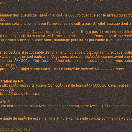
 abus.
 manuel des joueurs de FaerÃ»n et coÃ»te 6000po quel que soit le niveau du sort d
00po
our que cela fonctionne, avoir l'arme sur soi ne suffira pas. Si l'effet magique dont 
 lorsque la
boule de feu
part, dommage pour vous, il n'y a pas de recours possible c
lus rien Ã partir du moment oÃ¹ l'arme sera prise en main. Dans le cas d'une
domi
 que vous aurez saisi votre arme, dommage pour lui. Si par contre il vous ordonne
rcelÃ©e, il est possible d'enchanter un objet de protection (armure, cape, collier,
e totalement d'un sort particulier. Vous serez alors considÃ©rÃ© comme ayant une RM
au du sort Â² x 500po. Oui, c'est le mÃªme prix que ci-dessus car cet objet vous pr
objet en permanence.
propriÃ© Ã l'objet Ã enchanter, il doit connaÃ®tre
immunitÃ© contre les sorts
et po
©tration de RM
on EfficacitÃ© des sorts accrue. Son coÃ»t est de bonusÂ² x 5000 po. Cela peut se met
t doublÃ©.
icacitÃ© des sorts accrue.
au NLS
a doit se mettre sur la tÃªte (chapeau, bandeau, serre-tÃªte, ...). Sur un autre obje
e guide du maÃ®tre est en fait une armure +1 mais elle compte comme une +3 pou
013 15:12; édité 4 fois