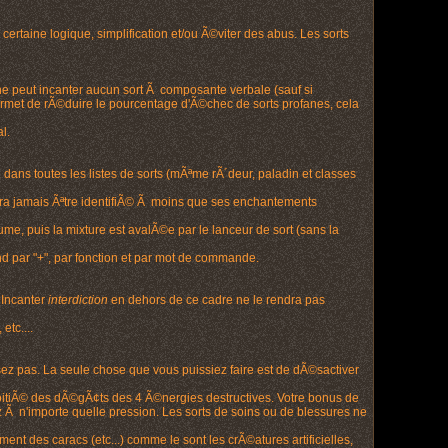
ertaine logique, simplification et/ou Ã©viter des abus. Les sorts
ne peut incanter aucun sort Ã composante verbale (sauf si
rmet de rÃ©duire le pourcentage d'Ã©chec de sorts profanes, cela
l.
 dans toutes les listes de sorts (mÃªme rÃ´deur, paladin et classes
pourra jamais Ãªtre identifiÃ© Ã moins que ses enchantements
me, puis la mixture est avalÃ©e par le lanceur de sort (sans la
nd par "+", par fonction et par mot de commande.
 Incanter
interdiction
en dehors de ce cadre ne le rendra pas
etc....
z pas. La seule chose que vous puissiez faire est de dÃ©sactiver
oitiÃ© des dÃ©gÃ¢ts des 4 Ã©nergies destructives. Votre bonus de
z Ã n'importe quelle pression. Les sorts de soins ou de blessures ne
nt des caracs (etc...) comme le sont les crÃ©atures artificielles,