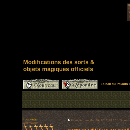
Modifications des sorts &
objets magiques officiels
Le hall du Paladin
Auteur
honorata
Posté le: Lun Mar 29, 2010 13:35
Sujet du 
WebMaster