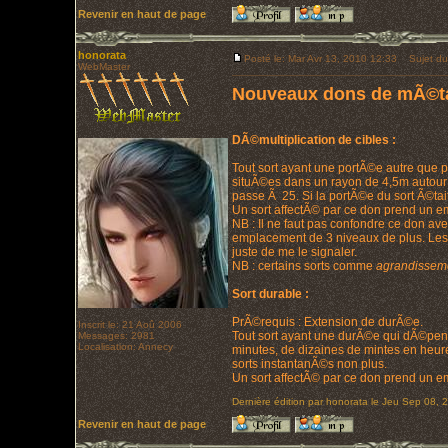
Revenir en haut de page
honorata
Posté le: Mar Avr 13, 2010 12:33
Sujet du
WebMaster
Nouveaux dons de mÃ©t
DÃ©multiplication de cibles :
Tout sort ayant une portÃ©e autre que pe
situÃ©es dans un rayon de 4,5m autour d
passe Ã 25. Si la portÃ©e du sort Ã©tait
Un sort affectÃ© par ce don prend un e
NB : Il ne faut pas confondre ce don av
emplacement de 3 niveaux de plus. Les p
juste de me le signaler.
NB : certains sorts comme
agrandissem
Sort durable :
PrÃ©requis : Extension de durÃ©e.
Inscrit le: 21 Aoû 2006
Tout sort ayant une durÃ©e qui dÃ©pend
Messages: 2981
Localisation: Annecy
minutes, de dizaines de mintes en heur
sorts instantanÃ©s non plus.
Un sort affectÃ© par ce don prend un e
Dernière édition par honorata le Jeu Sep 08, 2
Revenir en haut de page