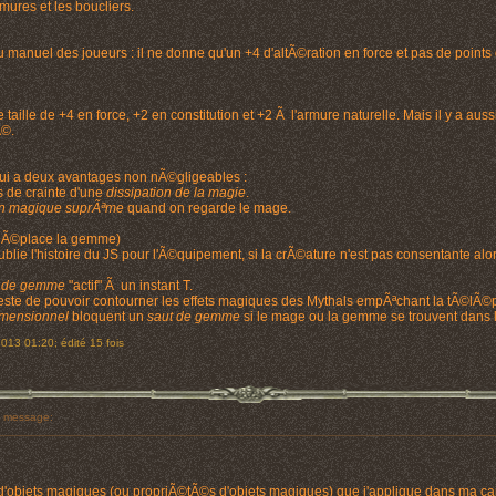
ures et les boucliers.
manuel des joueurs : il ne donne qu'un +4 d'altÃ©ration en force et pas de points 
aille de +4 en force, +2 en constitution et +2 Ã l'armure naturelle. Mais il y a auss
Ã©.
qui a deux avantages non nÃ©gligeables :
as de crainte d'une
dissipation de la magie
.
on magique suprÃªme
quand on regarde le mage.
in dÃ©place la gemme)
blie l'histoire du JS pour l'Ã©quipement, si la crÃ©ature n'est pas consentante alo
t de gemme
"actif" Ã un instant T.
 reste de pouvoir contourner les effets magiques des Mythals empÃªchant la tÃ©lÃ©po
imensionnel
bloquent un
saut de gemme
si le mage ou la gemme se trouvent dans le
013 01:20; édité 15 fois
 message:
ns d'objets magiques (ou propriÃ©tÃ©s d'objets magiques) que j'applique dans ma 