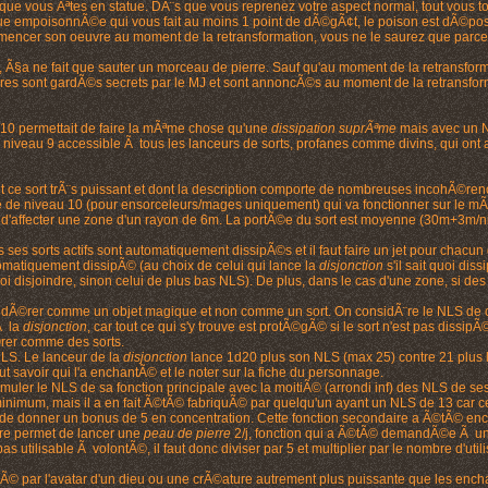
 que vous Ãªtes en statue. DÃ¨s que vous reprenez votre aspect normal, tout vous 
 empoisonnÃ©e qui vous fait au moins 1 point de dÃ©gÃ¢t, le poison est dÃ©posÃ©
mmencer son oeuvre au moment de la retransformation, vous ne le saurez que par
e, Ã§a ne fait que sauter un morceau de pierre. Sauf qu'au moment de la retransfo
 sont gardÃ©s secrets par le MJ et sont annoncÃ©s au moment de la retransform
10 permettait de faire la mÃªme chose qu'une
dissipation suprÃªme
mais avec un N
niveau 9 accessible Ã tous les lanceurs de sorts, profanes comme divins, qui ont a
 ce sort trÃ¨s puissant et dont la description comporte de nombreuses incohÃ©renc
que de niveau 10 (pour ensorceleurs/mages uniquement) qui va fonctionner sur le m
 d'affecter une zone d'un rayon de 6m. La portÃ©e du sort est moyenne (30m+3m/niv)
 ses sorts actifs sont automatiquement dissipÃ©s et il faut faire un jet pour chacun 
utomatiquement dissipÃ© (au choix de celui qui lance la
disjonction
s'il sait quoi dis
uoi disjoindre, sinon celui de plus bas NLS). De plus, dans le cas d'une zone, si des
dÃ©rer comme un objet magique et non comme un sort. On considÃ¨re le NLS de celui
Ã la
disjonction
, car tout ce qui s'y trouve est protÃ©gÃ© si le sort n'est pas dissipÃ
rer comme des sorts.
NLS. Le lanceur de la
disjonction
lance 1d20 plus son NLS (max 25) contre 21 plus l
ut savoir qui l'a enchantÃ© et le noter sur la fiche du personnage.
umuler le NLS de sa fonction principale avec la moitiÃ© (arrondi inf) des NLS de 
nimum, mais il a en fait Ã©tÃ© fabriquÃ© par quelqu'un ayant un NLS de 13 car c
i de donner un bonus de 5 en concentration. Cette fonction secondaire a Ã©tÃ© en
ture permet de lancer une
peau de pierre
2/j, fonction qui a Ã©tÃ© demandÃ©e Ã un 
 pas utilisable Ã volontÃ©, il faut donc diviser par 5 et multiplier par le nombre d'u
Ã© par l'avatar d'un dieu ou une crÃ©ature autrement plus puissante que les ench