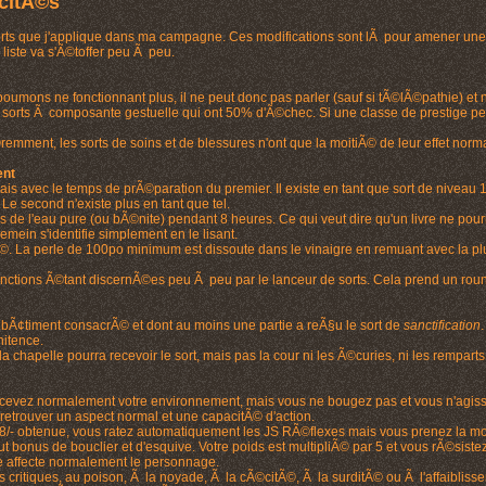
icitÃ©s
 sorts que j'applique dans ma campagne. Ces modifications sont lÃ pour amener une c
 liste va s'Ã©toffer peu Ã peu.
oumons ne fonctionnant plus, il ne peut donc pas parler (sauf si tÃ©lÃ©pathie) et 
orts Ã composante gestuelle qui ont 50% d'Ã©chec. Si une classe de prestige pe
remment, les sorts de soins et de blessures n'ont que la moitiÃ© de leur effet norma
ent
ais avec le temps de prÃ©paration du premier. Il existe en tant que sort de niveau 1
. Le second n'existe plus en tant que tel.
 dans de l'eau pure (ou bÃ©nite) pendant 8 heures. Ce qui veut dire qu'un livre ne 
mein s'identifie simplement en le lisant.
Ã©. La perle de 100po minimum est dissoute dans le vinaigre en remuant avec la plu
s fonctions Ã©tant discernÃ©es peu Ã peu par le lanceur de sorts. Cela prend un rou
 bÃ¢timent consacrÃ© et dont au moins une partie a reÃ§u le sort de
sanctification
.
nitence.
 chapelle pourra recevoir le sort, mais pas la cour ni les Ã©curies, ni les remparts, 
rcevez normalement votre environnement, mais vous ne bougez pas et vous n'agisse
retrouver un aspect normal et une capacitÃ© d'action.
 8/- obtenue, vous ratez automatiquement les JS RÃ©flexes mais vous prenez la m
t bonus de bouclier et d'esquive. Votre poids est multipliÃ© par 5 et vous rÃ©siste
gue affecte normalement le personnage.
itiques, au poison, Ã la noyade, Ã la cÃ©citÃ©, Ã la surditÃ© ou Ã l'affaiblisseme