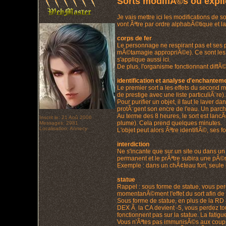
Sorts modifiÃ©s ou expl
Je vais mettre ici les modifications de
vont Ãªtre par ordre alphabÃ©tique et la
corps de fer
Le personnage ne respirant pas et ses p
mÃ©tamagie appropriÃ©e). Ce sont les s
s'applique aussi ici.
De plus, l'organisme fonctionnant diffÃ©
identification et analyse d'enchantem
Le premier sort a les effets du second m
de prestige avec une liste particuliÃ¨re)
Pour purifier un objet, il faut le laver
protÃ¨gent son encre de l'eau. Un parche
Au terme des 8 heures, le sort est lanc
Inscrit le: 21 Aoû 2006
plume). Cela prend quelques minutes.
Messages: 2981
Localisation: Annecy
L'objet peut alors Ãªtre identifiÃ©, se
interdiction
Ne s'incante que sur un site ou dans un
permanent et le prÃªtre subira une pÃ©
Exemple : dans un chÃ¢teau fort, seule la
statue
Rappel : sous forme de statue, vous pe
momentanÃ©ment l'effet du sort afin de 
Sous forme de statue, en plus de la RD
DEX Ã la CA devient -5, vous perdez tou
fonctionnent pas sur la statue. La fati
Vous n'Ãªtes pas immunisÃ©s aux coups cr