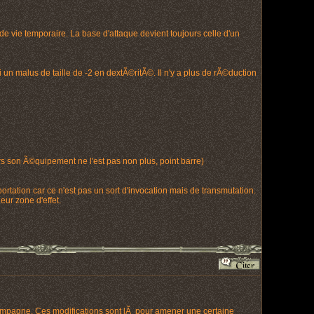
de vie temporaire. La base d'attaque devient toujours celle d'un
i un malus de taille de -2 en dextÃ©ritÃ©. Il n'y a plus de rÃ©duction
rs son Ã©quipement ne l'est pas non plus, point barre)
rtation car ce n'est pas un sort d'invocation mais de transmutation.
ur zone d'effet.
campagne. Ces modifications sont lÃ pour amener une certaine