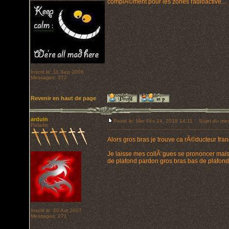
complÃ©ment pour les zones radioactive...
Inscrit le: 11 Sep 2006
Messages: 372
Revenir en haut de page
arduin
Posté le: Mer Fév 14, 2018 14:11
Sujet du mes
Paladin
Alors gros bras je trouve ca rÃ©ducteur fr
Je laisse mes collÃ¨gues se prononcer mais
de plafond pardon gros bras bas de plafond
Inscrit le: 20 Avr 2007
Messages: 271