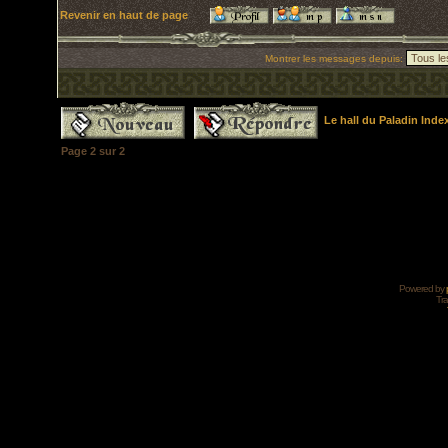
Revenir en haut de page
Montrer les messages depuis:
Le hall du Paladin Ind
Page
2
sur
2
Powered by
Tra