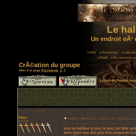
Le hal
Un endroit oÃ¹ 
FAQ
Rechercher
Liste d
Profil
Se connecter po
CrÃ©ation du groupe
Aller à la page
Précédente
1
,
2
Le hall du Paladin In
Auteur
Falco
Posté le: Mar Fév 13, 2018 21:23
Sujet du me
Paladin
pour le meilleur et pour le pire ( en faite surt
alors sinon que des gros bras autour de la ta