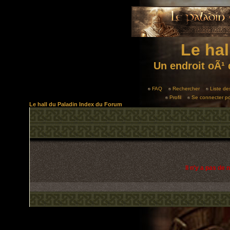
Le hal
Un endroit oÃ¹ 
FAQ
Rechercher
Liste d
Profil
Se connecter po
Le hall du Paladin Index du Forum
Il n'y a pas de