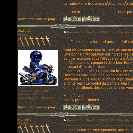
ps : jarlow si tu trouve ma rÃ©ponse dÃ©sinv
pps : ca m'embete de le dire mais nous par
Revenir en haut de page
Philippe
Posté le: Jeu Sep 11, 2008 16:17
Sujet du me
HÃ©ros
en effet menons a terme si possible l'affair
Pour un Ã©ventuel raid au Thay ou ailleurs
Une bonne prÃ©paration est indispensabl
agir par exemple sous l'effet de sorts mÃ
indÃ©tectable et comme le dit si bien Fende
accusant d'autres factions
Lancer un controle du climat sur la zone a
l'action ou aprÃ¨s pour couvrir nos traces
Proceder Ã une Ã©valuation de la puissa
affronterons ( Le boulot du Sombre Ã§a )
enfin bref j'attends des suggestions de vou
Inscrit le: 28 Aoû 2006
Messages: 471
Merci Ã vous
Localisation: Annemasse
Jarlow pretre d'Ilmater
Revenir en haut de page
sighbert
Posté le: Jeu Sep 11, 2008 16:43
Sujet du me
HÃ©ros
pour le boulot de renseignement, pas de s