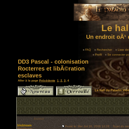
Le hal
Un endroit oÃ¹ 
FAQ
Rechercher
Liste d
Profil
Se connecter po
DD3 Pascal - colonisation
Rocterres et libÃ©ration
esclaves
Aller à la page
Précédente
1
,
2
,
3
,
4
Le hall du Paladin In
Auteur
blobteam
Posté le: Mer Juil 30, 2008 12:28
Sujet du me
WebMaster