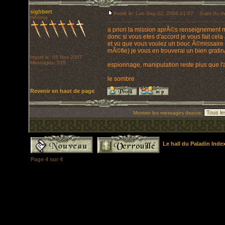
sighbert
Posté le: Lun Sep 22, 2008 21:07
Sujet du m
HÃ©ros
a priori la mission aprÃ©s renseignement 
donc si vous etes d'accord je vous fait cel
et vu que vous voulez un bouc Ã©missaire 
mÃ©fie) je vous en trouverai un bien grati
Inscrit le: 05 Nov 2007
Messages: 535
espionnage, manipulation reste plus que l'
le sombre
Revenir en haut de page
Montrer les messages depuis:
Le hall du Paladin Ind
Page
4
sur
4