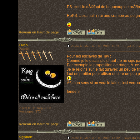
PS: c'est le dÃ©faut de beaucoup de prÃªt
RePS: c est malin j ai une crampe au poig
Revenir en haut de page
Falco
Posté le: Mer Sep 10, 2008 12:11
Sujet du me
Paladin
Pour les esclaves de Tay :
Comme je le disais plus haut : je ne suis pa
Par exemple la proposition de rodge, Ã ce
Je le rejoins sur le fait qu'avec un peu de
faut en profiter pour attiser encore un peu 
Ã€ mon sens si on veut le faire, c'est vers ce
fenderil
Inscrit le: 11 Sep 2006
Messages: 372
Revenir en haut de page
sighbert
Posté le: Mer Sep 10, 2008 17:32
Sujet du m