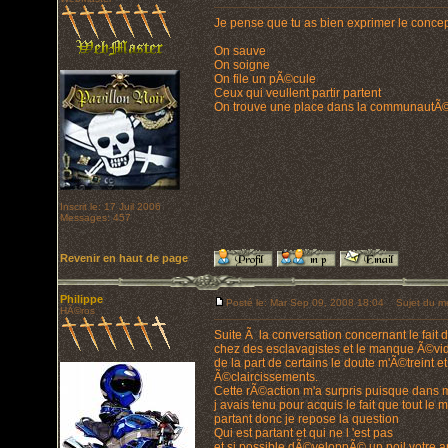
Je pense que tu as bien exprimer le concep
On sauve
On soigne
On file un pÃ©cule
Ceux qui veullent partir partent
On trouve une place dans la communautÃ© 
Inscrit le: 17 Juil 2006
Messages: 457
Revenir en haut de page
Philippe
Posté le: Mar Sep 09, 2008 18:04
Sujet du mes
HÃ©ros
Suite Ã la conversation concernant le fait d
chez des esclavagistes et le manque Ã©vi
de la part de certains le doute m'Ã©treint e
Ã©claircissements.
Cette rÃ©action m'a surpris puisque dans
j avais tenu pour acquis le fait que tout le
partant donc je repose la question
Qui est partant et qui ne l 'est pas
et si possible dÃ©veloppÃ© un poil votre 