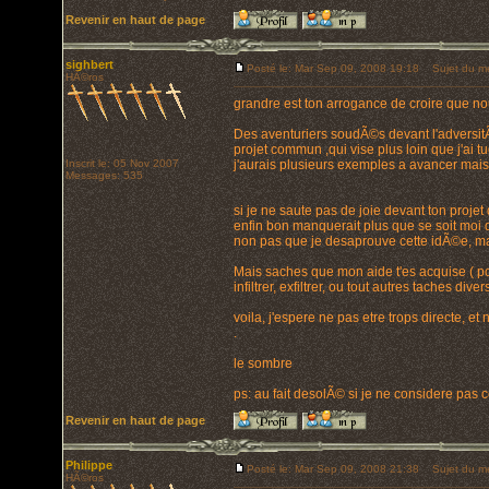
Revenir en haut de page
sighbert
Posté le: Mar Sep 09, 2008 19:18
Sujet du m
HÃ©ros
grandre est ton arrogance de croire que n
Des aventuriers soudÃ©s devant l'adversit
projet commun ,qui vise plus loin que j'ai tue
Inscrit le: 05 Nov 2007
j'aurais plusieurs exemples a avancer mais
Messages: 535
si je ne saute pas de joie devant ton proje
enfin bon manquerait plus que se soit moi q
non pas que je desaprouve cette idÃ©e, mais
Mais saches que mon aide t'es acquise ( po
infiltrer, exfiltrer, ou tout autres taches dive
voila, j'espere ne pas etre trops directe, e
.
le sombre
ps: au fait desolÃ© si je ne considere pa
Revenir en haut de page
Philippe
Posté le: Mar Sep 09, 2008 21:38
Sujet du me
HÃ©ros