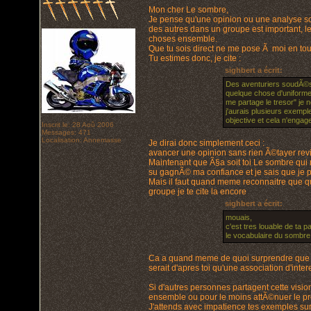
Mon cher Le sombre,
Je pense qu'une opinion ou une analyse sont
des autres dans un groupe est important, l
choses ensemble.
Que tu sois direct ne me pose Ã moi en tou
Tu estimes donc, je cite :
sighbert a écrit:
Des aventuriers soudÃ©s 
quelque chose d'uniforme a
me partage le tresor" je n
j'aurais plusieurs exemp
objective et cela n'engag
Inscrit le: 28 Aoû 2006
Messages: 471
Localisation: Annemasse
Je dirai donc simplement ceci :
avancer une opinion sans rien Ã©tayer rev
Maintenant que Ã§a soit toi Le sombre qui 
su gagnÃ© ma confiance et je sais que je p
Mais il faut quand meme reconnaitre que q
groupe je te cite la encore
sighbert a écrit:
mouais,
c'est tres louable de ta p
le vocabulaire du sombre
Ca a quand meme de quoi surprendre que la
serait d'apres toi qu'une association d'inte
Si d'autres personnes partagent cette visio
ensemble ou pour le moins attÃ©nuer le p
J'attends avec impatience tes exemples su