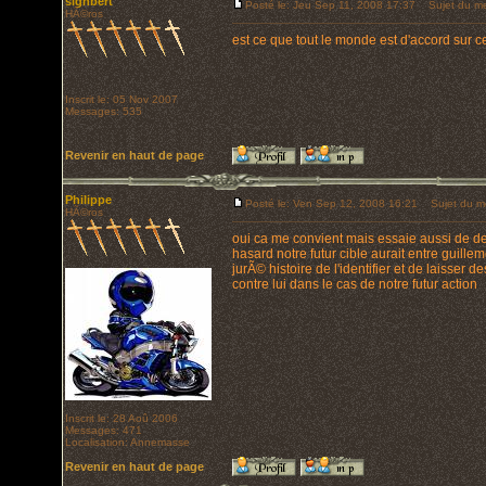
sighbert
Posté le: Jeu Sep 11, 2008 17:37
Sujet du me
HÃ©ros
est ce que tout le monde est d'accord sur 
Inscrit le: 05 Nov 2007
Messages: 535
Revenir en haut de page
Philippe
Posté le: Ven Sep 12, 2008 16:21
Sujet du me
HÃ©ros
oui ca me convient mais essaie aussi de de
hasard notre futur cible aurait entre guill
jurÃ© histoire de l'identifier et de laisser 
contre lui dans le cas de notre futur action
Inscrit le: 28 Aoû 2006
Messages: 471
Localisation: Annemasse
Revenir en haut de page