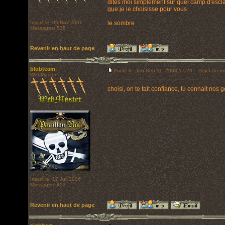
dites moi simplement sur quel camp d'esclav
que je le choisisse pour vous
Inscrit le: 05 Nov 2007
le sombre
Messages: 535
Revenir en haut de page
blobteam
Posté le: Jeu Sep 11, 2008 17:29
Sujet du me
WebMaster
choisi, on te fait confiance, tu connait nos 
Inscrit le: 17 Juil 2006
Messages: 457
Revenir en haut de page