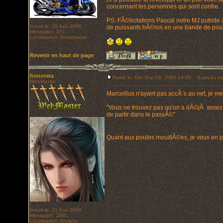
concernant les personnes qui sont contre.
PS: FÃ©licitations Pascal notre MJ putride
Inscrit le: 28 Aoû 2006
de puissants hÃ©ros en une bande de pou
Messages: 471
Localisation: Annemasse
Revenir en haut de page
honorata
Posté le: Mar Sep 09, 2008 19:05
Sujet du m
WebMaster
Marcellius n'ayant pas accÃ¨s au net, je me
"Vous ne trouvez pas qu'on a dÃ©jÃ assez d
de partir dans le passÃ©".
Quant aux poules mouillÃ©es, je vous en p
Inscrit le: 21 Aoû 2006
Messages: 2981
Localisation: Annecy