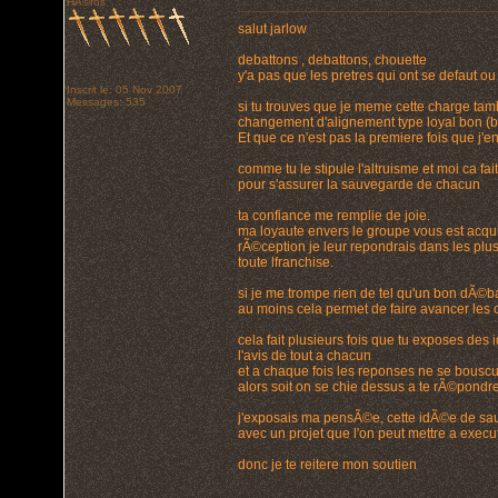
HÃ©ros
salut jarlow
debattons , debattons, chouette
y'a pas que les pretres qui ont se defaut ou
Inscrit le: 05 Nov 2007
Messages: 535
si tu trouves que je meme cette charge tamb
changement d'alignement type loyal bon (berk
Et que ce n'est pas la premiere fois que j
comme tu le stipule l'altruisme et moi ca fa
pour s'assurer la sauvegarde de chacun
ta confiance me remplie de joie.
ma loyaute envers le groupe vous est acquis
rÃ©ception je leur repondrais dans les plu
toute lfranchise.
si je me trompe rien de tel qu'un bon dÃ©b
au moins cela permet de faire avancer les c
cela fait plusieurs fois que tu exposes de
l'avis de tout a chacun
et a chaque fois les reponses ne se bouscul
alors soit on se chie dessus a te rÃ©pondre
j'exposais ma pensÃ©e, cette idÃ©e de sauve
avec un projet que l'on peut mettre a execut
donc je te reitere mon soutien