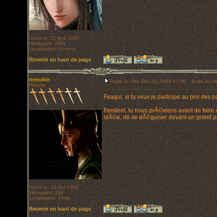
Inscrit le: 21 Aoû 2006
Messages: 2981
Localisation: Annecy
Revenir en haut de page
nenukin
Posté le: Ven Déc 19, 2008 17:49
Sujet du m
Paladin
Feagul, si tu veux je participe au prix des 
Fenderil, tu nous prÃ©viens avant de faire 
idÃ©e, de se dÃ©guiser devant un grand prÃ
Inscrit le: 13 Oct 2006
Messages: 238
Localisation: Poisy
Revenir en haut de page