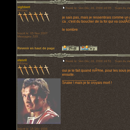
sighbert
Posté le: Ven Déc 19, 2008 18:05
Sujet du m
HÃ©ros
je sais pas, mais je ressentirais comme un p
ca , c'est du bouclier de la foi qui va coutÃ
le sombre
Inscrit le: 05 Nov 2007
Messages: 535
Revenir en haut de page
elenril
Posté le: Ven Déc 19, 2008 19:51
Sujet du m
HÃ©ros
oui je le fait quand mÃªme, pour les sous 
ensuite.
_________________
Snake ! mais je te croyais mort !
Inscrit le: 16 Déc 2006