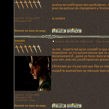
youhou les collÃ©gues des pacificateurs , 
pour ma part pas de changement a l'horizon 
Inscrit le: 05 Nov 2007
le sombre
Messages: 535
Revenir en haut de page
nenukin
Posté le: Mar Déc 09, 2008 11:26
Sujet du me
Paladin
Au fait... A part le fait qu'on considÃ¨re q
disparaisse, on n'a aucune preuve que ce so
discernement lÃ , genre on fonce dans le t
pour rien, avec les consÃ©quences graves 
FÃ©lociale qui n'a pas tant que Ã§a en intel
rouspÃ¨te pourrait bien se retrouver dans l
Inscrit le: 13 Oct 2006
Messages: 238
Localisation: Poisy
Revenir en haut de page