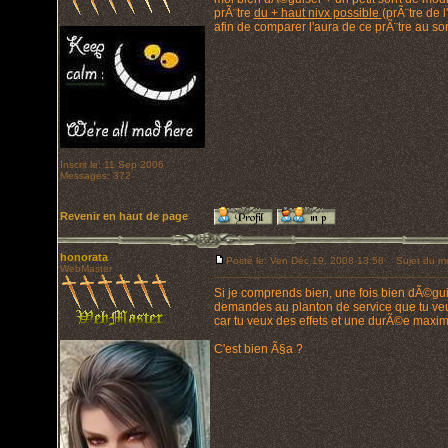
prÃ¨tre
du + haut nivx possible
(prÃ¨tre de 
afin de comparer l'aura de ce prÃ¨tre au so
Inscrit le: 11 Sep 2006
Messages: 372
Revenir en haut de page
honorata
Posté le: Ven Déc 19, 2008 13:58
Sujet du m
WebMaster
Si je comprends bien, une fois bien dÃ©guis
demandes au planton de service que tu veux v
car tu veux des effets et une durÃ©e maxi
C'est bien Ã§a ?