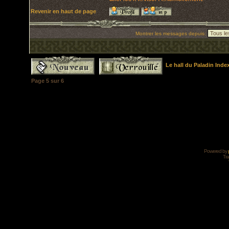
Revenir en haut de page
Montrer les messages depuis:
Le hall du Paladin Ind
Page
5
sur
6
Powered by
Tra