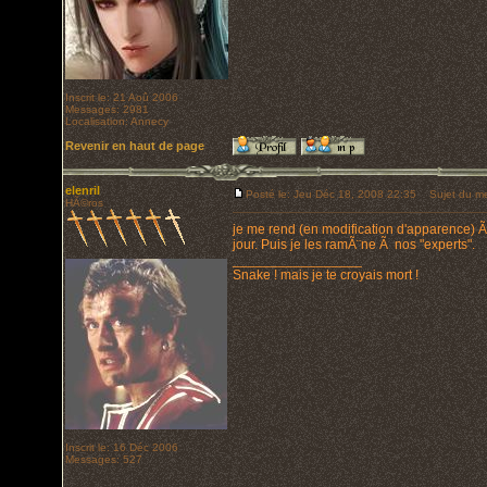
Inscrit le: 21 Aoû 2006
Messages: 2981
Localisation: Annecy
Revenir en haut de page
elenril
Posté le: Jeu Déc 18, 2008 22:35
Sujet du me
HÃ©ros
je me rend (en modification d'apparence) 
jour. Puis je les ramÃ¨ne Ã nos "experts".
_________________
Snake ! mais je te croyais mort !
Inscrit le: 16 Déc 2006
Messages: 527