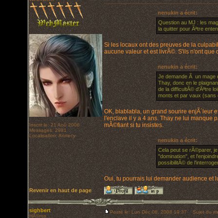
nenukin a écrit:
Question au MJ : les ma
la quitter pour Ãªtre enten
Si les locaux ont des preuves de la culpabi
aucune valeur et est livrÃ©. S'ils n'ont que
nenukin a écrit:
Je demande Ã un mage ou u
Thay, donc en le plaignan
de la difficultÃ© d'Ãªtre
monts et par vaux (sans di
OK, blablabla, un grand sourire enjÃ´leur et
l'enclave il y a 4 ans. Thay ne lui manque pa
mÃ©fiant si tu insistes.
Inscrit le: 21 Aoû 2006
Messages: 2981
Localisation: Annecy
nenukin a écrit:
Cela peut se rÃ©parer, je
"domination", et l'enjoindr
possibilitÃ© de l'interroger)
Oui, tu pourrais lui demander audience et l
Revenir en haut de page
sighbert
Posté le: Lun Déc 08, 2008 19:37
Sujet du m
HÃ©ros