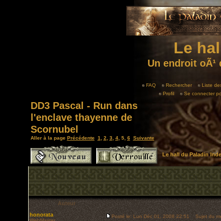
Le hal
Un endroit oÃ¹ 
FAQ
Rechercher
Liste d
Profil
Se connecter po
DD3 Pascal - Run dans
l'enclave thayenne de
Scornubel
Aller à la page
Précédente
1
,
2
,
3
,
4
,
5
,
6
Suivante
Le hall du Paladin In
Auteur
honorata
Posté le: Lun Déc 01, 2008 22:51
Sujet du m
WebMaster