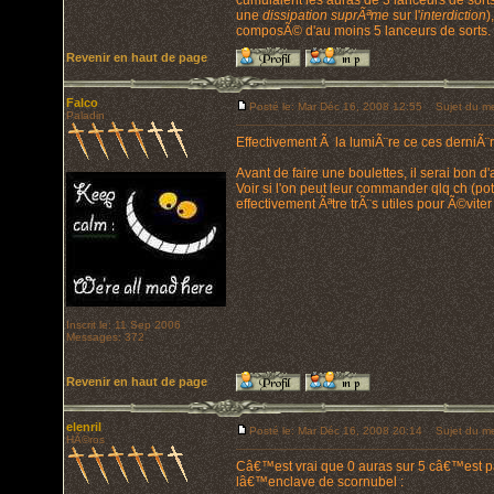
cumulaient les auras de 3 lanceurs de sort
une
dissipation suprÃªme
sur l'
interdiction
)
composÃ© d'au moins 5 lanceurs de sorts. 
Revenir en haut de page
Falco
Posté le: Mar Déc 16, 2008 12:55
Sujet du me
Paladin
Effectivement Ã la lumiÃ¨re ce ces derniÃ¨r
Avant de faire une boulettes, il serai bon 
Voir si l'on peut leur commander qlq ch (po
effectivement Ãªtre trÃ¨s utiles pour Ã©viter
Inscrit le: 11 Sep 2006
Messages: 372
Revenir en haut de page
elenril
Posté le: Mar Déc 16, 2008 20:14
Sujet du me
HÃ©ros
Câ€™est vrai que 0 auras sur 5 câ€™est pas
lâ€™enclave de scornubel :