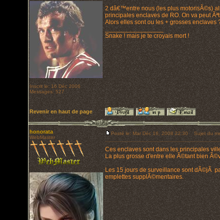
2 dâ€™entre nous (les plus motorisÃ©s) al
principales enclaves de RO. On va peut Ãª
Alors elles sont ou les + grosses enclaves 
_________________
Snake ! mais je te croyais mort !
Inscrit le: 16 Déc 2006
Messages: 527
Revenir en haut de page
honorata
Posté le: Mar Déc 16, 2008 22:30
Sujet du me
WebMaster
Ces enclaves sont dans les principales vill
La plus grosse d'entre elle Ã©tant bien 
Les 15 jours de surveillance sont dÃ©jÃ p
emplettes supplÃ©mentaires.