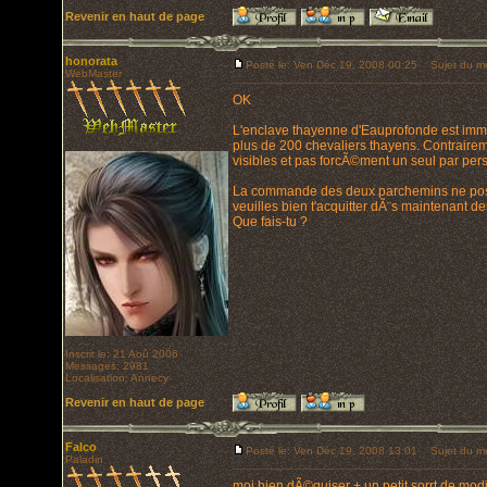
Revenir en haut de page
honorata
Posté le: Ven Déc 19, 2008 00:25
Sujet du m
WebMaster
OK
L'enclave thayenne d'Eauprofonde est imme
plus de 200 chevaliers thayens. Contraire
visibles et pas forcÃ©ment un seul par per
La commande des deux parchemins ne pose 
veuilles bien t'acquitter dÃ¨s maintenant 
Que fais-tu ?
Inscrit le: 21 Aoû 2006
Messages: 2981
Localisation: Annecy
Revenir en haut de page
Falco
Posté le: Ven Déc 19, 2008 13:01
Sujet du m
Paladin
moi bien dÃ©guiser + un petit sorrt de mod