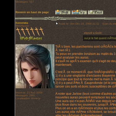
Messages: 527
Revenir en haut de page
honorata
Posté le: Ven Déc 19, 2008 21:11
Sujet du me
WebMaster
elenril a écrit:
oui je le fait quand mÃªm
TrÃ¨s bien, les parchemins sont crÃ©Ã©s les
Ã rien lÃ ).
Tu peux en prendre livraison au matin du 
peut analyser les auras.
Il s'avÃ¨re aprÃ¨s examen qu'il s'agit de d
maintenant.
C'est Ã ce moment lÃ que l'intÃ©gralitÃ© d
1) il y a une vingtaine d'enclaves thayenne
principe que tout le monde met la main Ã l
2) il y a peut Ãªtre Ã Eauprofonde (et le 
lancer ces sorts et donc susceptibles de c
Inscrit le: 21 Aoû 2006
A noter que Jarlow (tous comme d'autres p
Messages: 2981
nouvelles auras peuvent remplacer les anc
Localisation: Annecy
Une aura qui n'a pas Ã©tÃ© vue depuis un 
plus floue dans les souvenirs, jusqu'Ã Ãªt
Plus on en a en mÃ©moire et plus les confus
Les auras elle mÃªme s'Ã©tiolent, se brouil
aller les rÃ©viser Ã©ternellement.