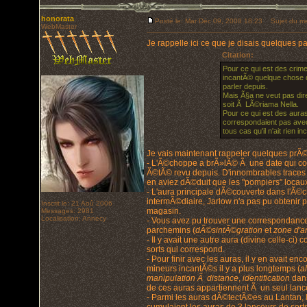
honorata
Posté le: Mar Déc 09, 2008 18:23
Sujet du me
WebMaster
Je rappelle ici ce que je disais quelques pa
Citation:
Pour ce qui est des crime
incantÃ© quelque chose 
parler depuis.
Mais Ã§a ne veut pas dire
soit Ã LÃ©riama Nella.
Pour ce qui est des aura
correspondaient pas avec c
tous cas qu'il n'ait rien
Je vais maintenant rappeler quelques pr
- L'Ã©choppe a brÃ»lÃ© Ã une date qui cor
Ã©tÃ© revu depuis. D'innombrables traces de
en aviez dÃ©duit que les "pompiers" locaux 
- L'aura principale dÃ©couverte dans l'Ã©c
intermÃ©diaire, Jarlow n'a pas pu obtenir p
Inscrit le: 21 Aoû 2006
magasin.
Messages: 2981
Localisation: Annecy
- Vous avez pu trouver une correspondance 
parchemins (
dÃ©sintÃ©gration
et
zone d'a
- Il y avait une autre aura (divine celle-ci
sorts qui correspond.
- Pour finir avec les auras, il y en avait 
mineurs incantÃ©s il y a plus longtemps (
a
manipulation Ã distance
,
identification
dans
de ces auras appartiennent Ã un seul lance
- Parmi les auras dÃ©tectÃ©es au Lantan, l