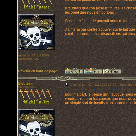
Il faudrais que l'on pose ici toutes les cho
les objet que nous emportons
Si notre MJ putride pouvait nous refaire la 
J'aimerai par contre appuyer sur le fait qu
sujet, je prendrais les dispositions qui s'im
Inscrit le: 17 Juil 2006
Messages: 457
Revenir en haut de page
blobteam
Posté le: Lun Jan 12, 2009 13:20
Sujet du me
WebMaster
pour ma part, je pense qu'il faut que nous 
voudrais reperer les choses que nous dev
un simple sort de localisation supreme, et 