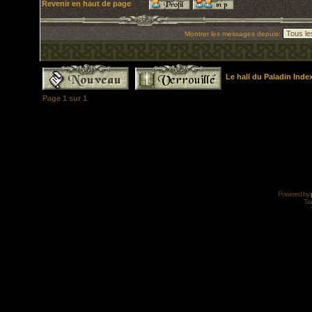
Revenir en haut de page
Montrer les messages depuis:
Le hall du Paladin Ind
Page
1
sur
1
Powered by
Tra