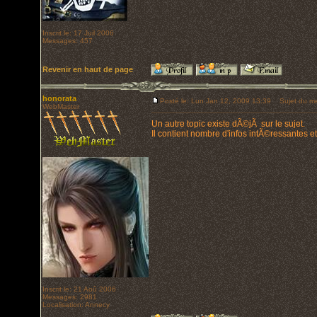
Inscrit le: 17 Juil 2006
Messages: 457
Revenir en haut de page
honorata
Posté le: Lun Jan 12, 2009 13:39
Sujet du me
WebMaster
Un autre topic existe dÃ©jÃ sur le sujet.
Il contient nombre d'infos intÃ©ressantes 
Inscrit le: 21 Aoû 2006
Messages: 2981
Localisation: Annecy