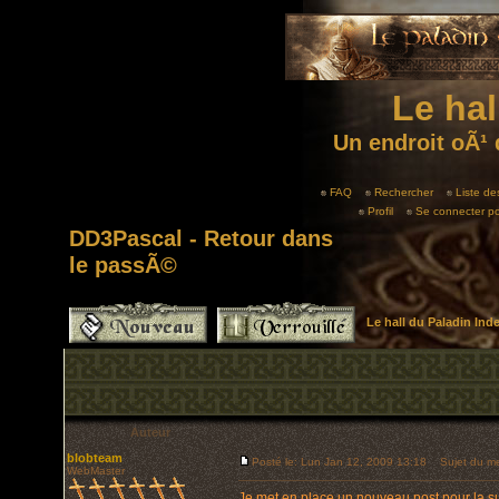
Le hal
Un endroit oÃ¹ 
FAQ
Rechercher
Liste d
Profil
Se connecter po
DD3Pascal - Retour dans
le passÃ©
Le hall du Paladin In
Auteur
blobteam
Posté le: Lun Jan 12, 2009 13:18
Sujet du me
WebMaster
Je met en place un nouveau post pour la su