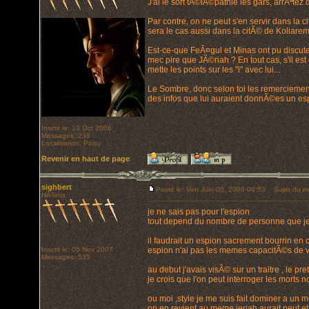
J'ai le sort tÃ©lÃ©pathie les gars, arrÃªtez
Par contre, on ne peut s'en servir dans la 
sera le cas aussi dans la citÃ© de Koliarem
Est-ce-que FeÃ¤gul et Minas ont pu discuter 
mec pire que JÃ©riah ? En tout cas, s'il es
mette les points sur les "i" avec lui...
Le Sombre, donc selon toi les remerciements
des infos que lui auraient donnÃ©es un esp
Inscrit le: 13 Oct 2006
Messages: 238
Localisation: Poisy
Revenir en haut de page
sighbert
Posté le: Ven Juin 05, 2009 06:53
Sujet du m
HÃ©ros
je ne sais pas pour l'espion
tout depend du nombre de personne que jeri
il faudrait un espion sacrement bourrin en
Inscrit le: 05 Nov 2007
espion n'ai pas les memes capacitÃ©s de 
Messages: 535
au debut j'avais visÃ© sur un traitre , le pr
je crois que l'on peut interroger les morts n
ou moi ,style je me suis fait dominer a un 
on en revient au meme jeriah aurait peut 