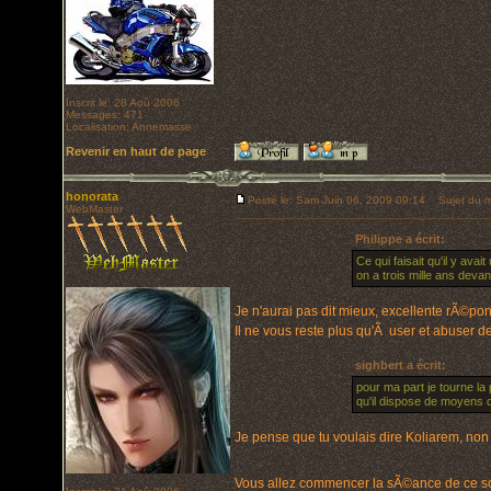
Inscrit le: 28 Aoû 2006
Messages: 471
Localisation: Annemasse
Revenir en haut de page
honorata
Posté le: Sam Juin 06, 2009 09:14
Sujet du m
WebMaster
Philippe a écrit:
Ce qui faisait qu'il y avai
on a trois mille ans devan
Je n'aurai pas dit mieux, excellente rÃ©po
Il ne vous reste plus qu'Ã user et abuser 
sighbert a écrit:
pour ma part je tourne la 
qu'il dispose de moyens
Je pense que tu voulais dire Koliarem, non
Vous allez commencer la sÃ©ance de ce soir 