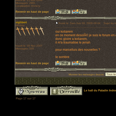
Inscrit le: 21 Aoû 2006
Messages: 2981
Localisation: Annecy
Revenir en haut de page
sighbert
Posté le: Sam Juin 06, 2009 09:44
Sujet du m
HÃ©ros
oui koliarem
en ce moment desolÃ© je suis le forum en
donc gloire a koliarem,
il m'a traumatise le jeriah
Inscrit le: 05 Nov 2007
Messages: 535
pour marcelluis des nouvelles ?
le sombre
Revenir en haut de page
Montrer les messages depuis:
Le hall du Paladin Ind
Page
17
sur
17