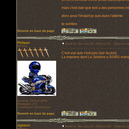
mais c'est clair que koli a des personnes in
donc pour l'instant je suis dans l'attente
le sombre
Revenir en haut de page
Philippe
Posté le: Ven Juin 05, 2009 13:11
Sujet du m
HÃ©ros
C'est vrai que c'est pas clair du tout
La maniere dont Le Sombre a Ã©tÃ© man
Inscrit le: 28 Aoû 2006
Messages: 471
Localisation: Annemasse
Revenir en haut de page
sighbert
Posté le: Ven Juin 05, 2009 21:38
Sujet du m
HÃ©ros