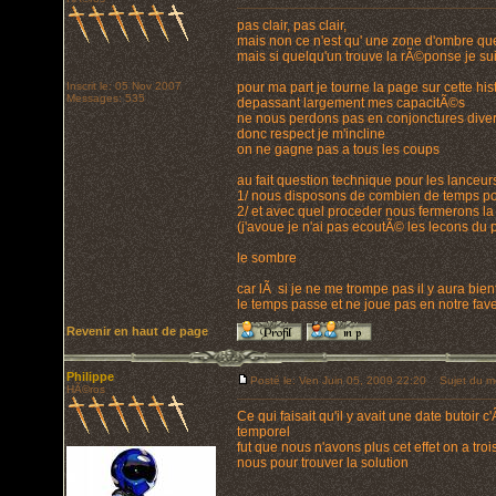
pas clair, pas clair,
mais non ce n'est qu' une zone d'ombre que
mais si quelqu'un trouve la rÃ©ponse je su
Inscrit le: 05 Nov 2007
pour ma part je tourne la page sur cette his
Messages: 535
depassant largement mes capacitÃ©s
ne nous perdons pas en conjonctures diver
donc respect je m'incline
on ne gagne pas a tous les coups
au fait question technique pour les lanceur
1/ nous disposons de combien de temps pou
2/ et avec quel proceder nous fermerons la
(j'avoue je n'ai pas ecoutÃ© les lecons du pr
le sombre
car lÃ si je ne me trompe pas il y aura bi
le temps passe et ne joue pas en notre fave
Revenir en haut de page
Philippe
Posté le: Ven Juin 05, 2009 22:20
Sujet du m
HÃ©ros
Ce qui faisait qu'il y avait une date butoir c'Ã
temporel
fut que nous n'avons plus cet effet on a troi
nous pour trouver la solution