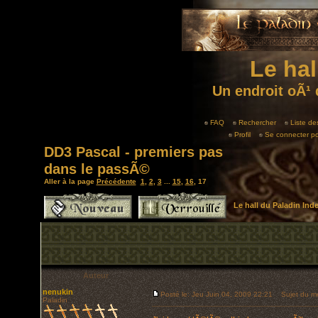
Le hal
Un endroit oÃ¹ 
FAQ
Rechercher
Liste d
Profil
Se connecter po
DD3 Pascal - premiers pas
dans le passÃ©
Aller à la page
Précédente
1
,
2
,
3
...
15
,
16
,
17
Le hall du Paladin In
Auteur
nenukin
Posté le: Jeu Juin 04, 2009 22:21
Sujet du m
Paladin