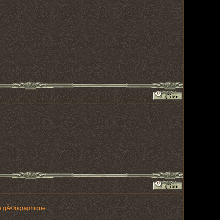
nce gÃ©ographique.