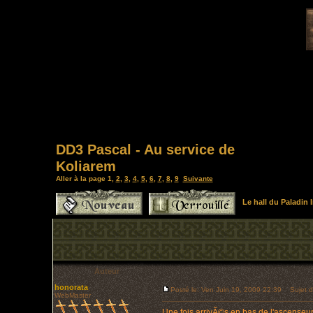
DD3 Pascal - Au service de
Koliarem
Aller à la page
1
,
2
,
3
,
4
,
5
,
6
,
7
,
8
,
9
Suivante
Le hall du Paladin
Auteur
honorata
Posté le: Ven Juin 19, 2009 22:39
Sujet du
WebMaster
Une fois arrivÃ©s en bas de l'ascenseur