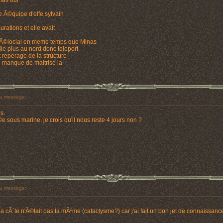
nas oui
 Ã©quipe d'elfe sylvain
aurations et elle avait
e
Ã©locial en meme temps que Minas
lle plus au nord donc teleport
t reperage de la structure
un manque de maitrise la
u message:
s.
©e sous marine, je crois qu'il nous reste 4 jours non ?
u message:
a cÃ´te n'Ã©tait pas la mÃªme (cataclysme?) car j'ai fait un bon jet de connaissa