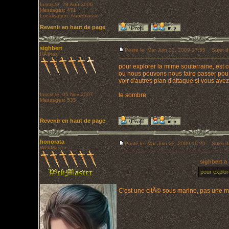
Inscrit le: 28 Aoû 2006
Messages: 471
Localisation: Annemasse
Revenir en haut de page
sighbert
Posté le: Mar Juin 23, 2009 17:55
Sujet d
HÃ©ros
pour explorer la mime souterraine, est ce
ou nous pouvons nous faire passer pour
voir d'autres plan d'attaque si vous ave
Inscrit le: 05 Nov 2007
le sombre
Messages: 535
Revenir en haut de page
honorata
Posté le: Mar Juin 23, 2009 19:20
Sujet d
WebMaster
sighbert a 
pour explor
C'est une citÃ© sous marine, pas une 