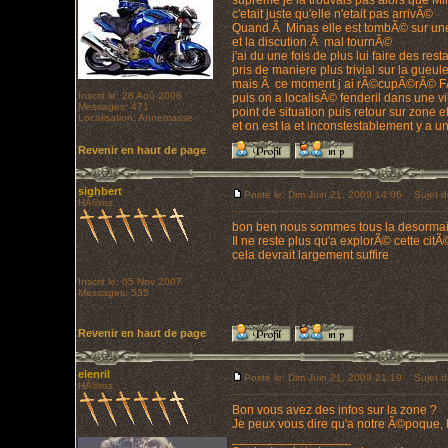
supreme je la trouvais pas alors que Mi
c'etait juste qu'elle n'etait pas arrivÃ©
Quand Ã Minas elle est tombÃ© sur une
et la discution Ã mal tournÃ©
j'ai du une fois de plus lui faire des rest
pris de maniere plus trivial sur la gueul
mais Ã ce moment j ai rÃ©cupÃ©rÃ© F
Inscrit le: 28 Aoû 2006
puis on a localisÃ© fenderil dans une vi
Messages: 471
point de situation puis retour sur zone e
Localisation: Annemasse
et on est la et inconstestablement y a 
Revenir en haut de page
sighbert
Posté le: Dim Juin 21, 2009 14:06
Sujet d
HÃ©ros
bon ben nous sommes tous la desormai
Il ne reste plus qu'a explorÃ© cette citÃ
cela devrait largement suffire
Inscrit le: 05 Nov 2007
Messages: 535
Revenir en haut de page
elenril
Posté le: Dim Juin 21, 2009 21:19
Sujet d
HÃ©ros
Bon vous avez des infos sur la zone ?
Je peux vous dire qu'a notre Ã©poque, l
_________________