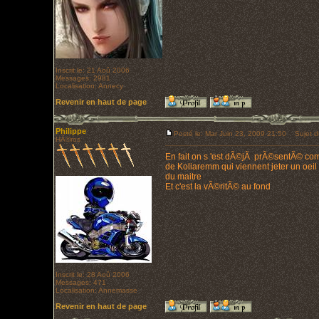
Inscrit le: 21 Aoû 2006
Messages: 2981
Localisation: Annecy
Revenir en haut de page
Philippe
Posté le: Mar Juin 23, 2009 21:50
Sujet d
HÃ©ros
En fait on s 'est dÃ©jÃ prÃ©sentÃ© c
de Koliaremm qui viennent jeter un oeil
du maitre
Et c'est la vÃ©ritÃ© au fond
Inscrit le: 28 Aoû 2006
Messages: 471
Localisation: Annemasse
Revenir en haut de page