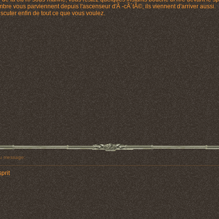
bre vous parviennent depuis l'ascenseur d'Ã -cÃ´tÃ©, ils viennent d'arriver aussi.
cuter enfin de tout ce que vous voulez.
u message:
prit