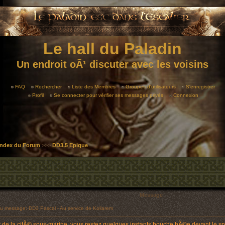
Le hall du Paladin
Un endroit oÃ¹ discuter avec les voisins
FAQ
Rechercher
Liste des Membres
Groupes d'utilisateurs
S'enregistrer
Profil
Se connecter pour vérifier ses messages privés
Connexion
 Index du Forum
>>>
DD3.5 Epique
Message
 message: DD3 Pascal - Au service de Koliarem
 de la citÃ© sous-marine, vous restez quelques instants bouche bÃ©e devant le spe