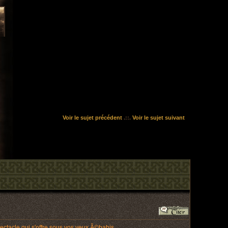
Voir le sujet précédent
.::.
Voir le sujet suivant
ctacle qui s'offre sous vos yeux Ã©bahis.