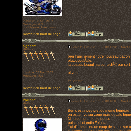
Inscrit le: 28 Aoû 2006
Messages: 471
Localisation: Annemasse
Revenir en haut de page
sighbert
Posté le: Dim Juin 21, 2009 12:35
Sujet d
HÃ©ros
ben franchement notre nouveau patron , y
plutot coulÃ©e.
la dessus feagul ma contactÃ© par sort 
Inscrit le: 05 Nov 2007
et vous
Messages: 535
le sombre
Revenir en haut de page
Philippe
Posté le: Dim Juin 21, 2009 13:08
Sujet d
HÃ©ros
Ben c est a peu pret du meme tonneau
on est arrive sur zone mais decale tem
Minas en premier je pense
puis moi et enfin Felocial
J'ai d'ailleurs eu un coup de stress sur 