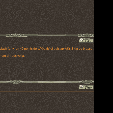
os splash (environ 40 points de dÃ©gats)et puis aprÃ©s 8 km de brasse
nom et nous voila.