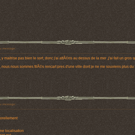
u message:
 maitrise pas bien le sort, donc j'ai attÃ©ris au dessus de la mer ,j'ai fait un gr
, nous nous sommes filÃ©s rencart pres d'une ville dont je ne me souviens plus du 
u message:
porellement
une localisation