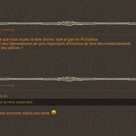
u message:
 que vous voulez la faire discret, style je part en Ã©claireur
 des intermediaires de gros negociants dÃ©sireux de faire des investissements
z des idÃ©es ?
u message:
écrit:
er la mime souterraine, ...
mine et encore moins une mime.