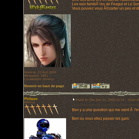
Les voix familiÃ¨res de Feagul et Le Som
Vous pouvez vous Ã©carter un peu et dis
Inscrit le: 21 Aoû 2006
Messages: 2981
Localisation: Annecy
Revenir en haut de page
Philippe
Posté le: Dim Juin 21, 2009 11:14
Sujet d
HÃ©ros
Ben y a une question qui me vient Ã l'es
Ben ou vous etiez passer les gars.