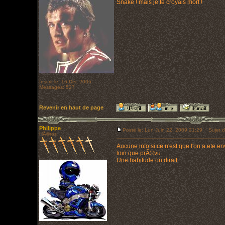
Snake ! mais je te croyais mort !
Inscrit le: 16 Déc 2006
Messages: 527
Revenir en haut de page
Philippe
Posté le: Lun Juin 22, 2009 21:29
Sujet d
HÃ©ros
Aucune info si ce n'est que l'on a ete e
loin que prÃ©vu.
Une habitude on dirait