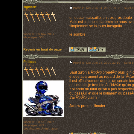
sighbert
Posté le: Mer Juin 24, 2009 18:03
Sujet d
HÃ©ros
un doute m'assaille, un tres gros doute
Mais est ce que koliaremm ne nous avait
simplement se la jouer incognito
Inscrit le: 05 Nov 2007
le sombre
Messages: 535
Revenir en haut de page
Philippe
Posté le: Mer Juin 24, 2009 22:19
Sujet d
HÃ©ros
Sauf qu'on a Ã©tÃ© projetÃ© plus loin 
et que aparament au regard de la rÃ©ac
il est effectivement depuis un certain t
en cours et je tremble Ã l'idÃ©e qu'un g
Koliarem du futur qu'on a pas respect
du passÃ© et que le koliarem du passÃ©
J'ai Ã©tÃ© clair ?
Jarlow pretre d'Ilmater
Inscrit le: 28 Aoû 2006
Messages: 471
Localisation: Annemasse