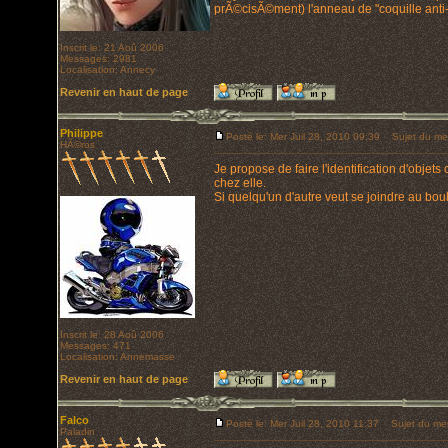
prÃ©cisÃ©ment) l'anneau de "coquille anti-v
Inscrit le: 21 Aoû 2006
Messages: 2981
Localisation: Annecy
Revenir en haut de page
Philippe
Posté le: Mer Juil 28, 2010 09:39
Sujet du me
HÃ©ros
Je propose de faire l'identification d'objets
chez elle.
Si quelqu'un d'autre veut se joindre au boulo
Inscrit le: 28 Aoû 2006
Messages: 471
Localisation: Annemasse
Revenir en haut de page
Falco
Posté le: Mer Juil 28, 2010 11:37
Sujet du me
Paladin