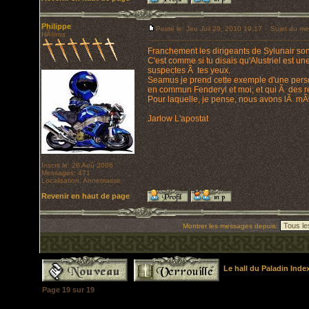
Philippe
Posté le: Jeu Juil 29, 2010 19:17
Sujet du me
HÃ©ros
Franchement les dirigeants de Sylunair so
C'est comme si tu disais qu'Alustriel est u
suspectes Ã tes yeux.
Seamus je prend cette exemple d'une per
en commun Fenderyl et moi; et qui Ã des r
Pour laquelle, je pense, nous avons lÃ mÃ
Jarlow L'apostat
Inscrit le: 28 Aoû 2006
Messages: 471
Localisation: Annemasse
Revenir en haut de page
Montrer les messages depuis:
Le hall du Paladin Ind
Page
19
sur
19