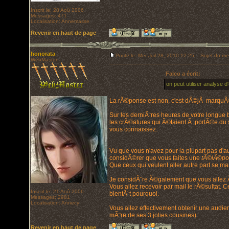
Inscrit le: 28 Aoû 2006
Messages: 471
Localisation: Annemasse
Revenir en haut de page
honorata
Posté le: Mer Juil 28, 2010 12:25
Sujet du me
WebMaster
Falco a écrit:
on peut utiliser analyse 
La rÃ©ponse est non, c'est dÃ©jÃ marquÃ© su
Sur les derniÃ¨res heures de votre longue ba
les crÃ©atures qui Ã©taient Ã portÃ©e du s
vous connaissez.
Vu que vous n'avez pour la plupart pas d'au
considÃ©rer que vous faites une
tÃ©lÃ©por
Que ceux qui veulent aller autre part se man
Je considÃ¨re Ã©galement que vous allez Ãª
Vous allez recevoir par mail le rÃ©sultat. 
Inscrit le: 21 Aoû 2006
bientÃ´t pourquoi.
Messages: 2981
Localisation: Annecy
Vous allez effectivement obtenir une audie
mÃ¨re de ses 3 jolies cousines).
Revenir en haut de page