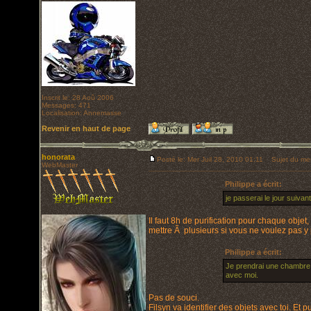
Inscrit le: 28 Aoû 2006
Messages: 471
Localisation: Annemasse
Revenir en haut de page
honorata
Posté le: Mer Juil 28, 2010 01:11
Sujet du me
WebMaster
Philippe a écrit:
je passerai le jour suiva
Il faut 8h de purification pour chaque objet
mettre Ã plusieurs si vous ne voulez pas y p
Philippe a écrit:
Je prendrai une chambre d
avec moi.
Pas de souci.
Filsyn va identifier des objets avec toi. Et