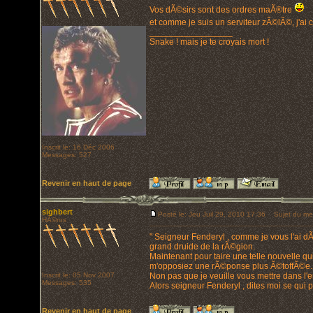
Vos dÃ©sirs sont des ordres maÃ®tre
et comme je suis un serviteur zÃ©lÃ©, j'ai c
_________________
Snake ! mais je te croyais mort !
Inscrit le: 16 Déc 2006
Messages: 527
Revenir en haut de page
sighbert
Posté le: Jeu Juil 29, 2010 17:36
Sujet du me
HÃ©ros
" Seigneur Fenderyl , comme je vous l'ai d
grand druide de la rÃ©gion.
Maintenant pour taire une telle nouvelle qu
m'opposiez une rÃ©ponse plus Ã©toffÃ©e.
Inscrit le: 05 Nov 2007
Non pas que je veuille vous mettre dans l'e
Messages: 535
Alors seigneur Fenderyl , dites moi se qui po
Revenir en haut de page