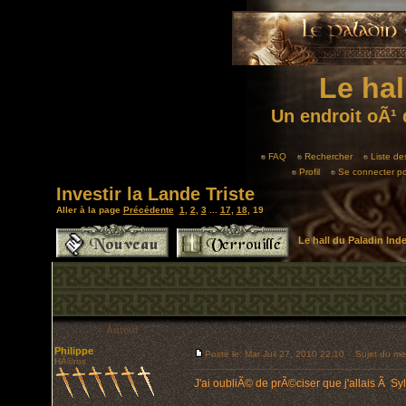
Le hal
Un endroit oÃ¹ 
FAQ
Rechercher
Liste d
Profil
Se connecter po
Investir la Lande Triste
Aller à la page
Précédente
1
,
2
,
3
...
17
,
18
,
19
Le hall du Paladin In
Auteur
Philippe
Posté le: Mar Juil 27, 2010 22:10
Sujet du me
HÃ©ros
J'ai oubliÃ© de prÃ©ciser que j'allais Ã Syl