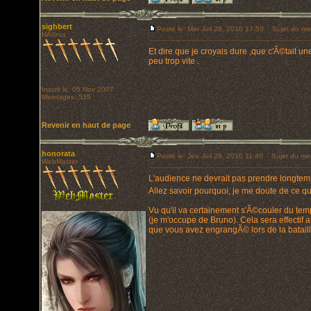
sighbert
Posté le: Mer Juil 28, 2010 17:53
Sujet du me
HÃ©ros
Et dire que je croyais dure ,que c'Ã©tait u
peu trop vite .
Inscrit le: 05 Nov 2007
Messages: 535
Revenir en haut de page
honorata
Posté le: Jeu Juil 29, 2010 11:40
Sujet du me
WebMaster
L'audience ne devrait pas prendre longtem
Allez savoir pourquoi, je me doute de ce qu
Vu qu'il va certainement s'Ã©couler du tem
(je m'occupe de Bruno). Cela sera effectif 
que vous avez engrangÃ© lors de la bataille