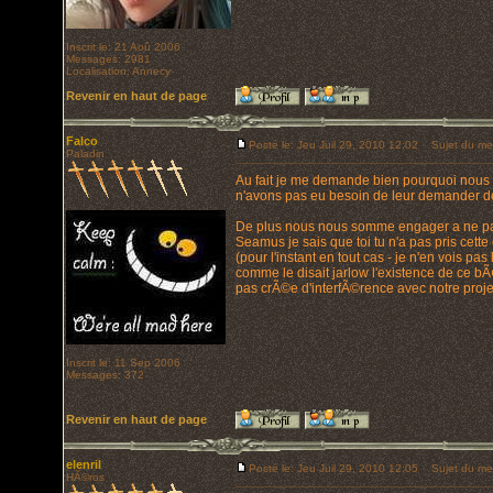
Inscrit le: 21 Aoû 2006
Messages: 2981
Localisation: Annecy
Revenir en haut de page
Falco
Posté le: Jeu Juil 29, 2010 12:02
Sujet du me
Paladin
Au fait je me demande bien pourquoi nous a
n'avons pas eu besoin de leur demander de
De plus nous nous somme engager a ne pas p
Seamus je sais que toi tu n'a pas pris cet
(pour l'instant en tout cas - je n'en vois pa
comme le disait jarlow l'existence de ce bÃ¢
pas crÃ©e d'interfÃ©rence avec notre projet
Inscrit le: 11 Sep 2006
Messages: 372
Revenir en haut de page
elenril
Posté le: Jeu Juil 29, 2010 12:05
Sujet du me
HÃ©ros