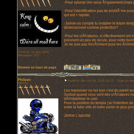
-Pour sylunar j'en serai Ã©galement (mais 
-Pour l'identification pas de problÃ¨me pou
qui est + rapide.
-Jarlow ou compte tu installer le future tem
dimensionnel comme protection?
-Pour les crÃ©atures, si effectivement ont ins
prennent un peu de recule, pour notre bonn
Je ne suis pas forcÃ©ment pour les Ã©limin
Inscrit le: 11 Sep 2006
Messages: 372
Revenir en haut de page
Philippe
Posté le: Mer Juil 28, 2010 12:23
Sujet du me
HÃ©ros
Les repousser ou les tuer c'est du pareil 
Surtout quand ceux sont des crÃ©atures m
dÃ©stabiliser le coin
Pour la position du temple j'ai l'intention d
entre la futur ville et notre voisin le plus pr
Jarlow L'apostat