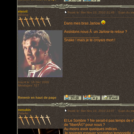
elenril
Posté le: Mer Nov 10, 2010 21:48
Sujet du me
HÃ©ros
Dans mes bras Jarlow
Assistons nous Ã un Jarlow-le retour ?
_________________
Snake ! mais je te croyais mort !
Inscrit le: 16 Déc 2006
Messages: 527
Revenir en haut de page
nenukin
Posté le: Mer Nov 10, 2010 23:07
Sujet du me
Paladin
Et Le Sombre ? Ne serait-il pas temps de s
de "libertÃ©" pour nous ?
Au moins avoir quelques indices...
Je pourrais essayer scrutation temporelle, d