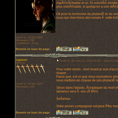
impÃ©nÃ©trable et un JS volontÃ© d'enfer, m
plus vulnÃ©rable, si quelqu'un a une idÃ©e.
Ok pour la recherche du phylactÃ¨re du vois
nous qui cherchons des noises Ã cette lich
Inscrit le: 13 Oct 2006
Messages: 238
Localisation: Poisy
Revenir en haut de page
sighbert
Posté le: Jeu Nov 11, 2010 20:29
Sujet du me
HÃ©ros
Pour notre voisin , mort vivant je suis d'a
risquer .
Parce que, est ce que nous souhaitons simpl
nous mettons en chasse de son phylactÃ¨re 
Inscrit le: 05 Nov 2007
Messages: 535
Sinon dans l'absolu, Ã©radiquer du mort viv
sylvanus sera Ã vos cÃ´tÃ©s
SeÃ¢mus
Votre ancien compagnon est peut Ãªtre mort
Revenir en haut de page