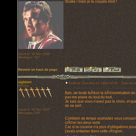
Snake ! mais je te croyais mort !
Inscrit le: 16 Déc 2006
Messages: 527
Revenir en haut de page
sighbert
Posté le: Sam Nov 13, 2010 14:29
Sujet du m
HÃ©ros
Bah, de toute faÃ§on la dÃ©nomination du s
pas me plaire du tout du tout.
Je sais que vous n'avez pas le choix, et que 
de se sort .
Inscrit le: 05 Nov 2007
Messages: 535
Combien de temps souhaitez vous consacrer
crÃ©er les deux sorts
Car si la cousine n'a plus d'obligations pour
j'avais entamer dans cette rÃ©gion .