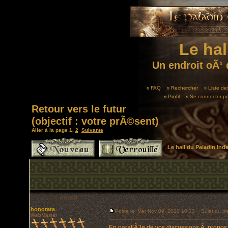
Le hal
Un endroit oÃ¹ 
FAQ
Rechercher
Liste d
Profil
Se connecter po
Retour vers le futur
(objectif : votre prÃ©sent)
Aller à la page
1
,
2
Suivante
Le hall du Paladin In
Auteur
honorata
Posté le: Mar Nov 09, 2010 10:23
Sujet du mess
WebMaster
En parallÃ¨le de vos discussions Ã propos 