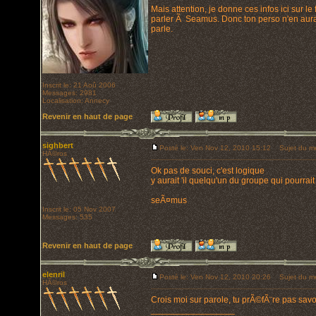
Mais attention, je donne ces infos ici sur l
parler Ã Seamus. Donc ton perso n'en aura
parle.
Inscrit le: 21 Aoû 2006
Messages: 2981
Localisation: Annecy
Revenir en haut de page
sighbert
Posté le: Ven Nov 12, 2010 15:12
Sujet du m
HÃ©ros
Ok pas de souci, c'est logique
y aurait 'il quelqu'un du groupe qui pourrai
seÃ¤mus
Inscrit le: 05 Nov 2007
Messages: 535
Revenir en haut de page
elenril
Posté le: Ven Nov 12, 2010 20:26
Sujet du m
HÃ©ros
Crois moi sur parole, tu prÃ©fÃ¨re pas savoi
_________________