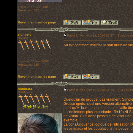
Inscrit le: 16 Déc 2006
Messages: 527
Revenir en haut de page
sighbert
Posté le: Ven Nov 12, 2010 07:27
Sujet du m
HÃ©ros
Au fait comment marche le sort drain de vie
Inscrit le: 05 Nov 2007
Messages: 535
Revenir en haut de page
honorata
Posté le: Ven Nov 12, 2010 14:24
Sujet du m
WebMaster
Quelqu'un du groupe, pas vraiment. Simplem
Grosso modo, c'est une version alternative d
ainsi qu'Ã la vie animale de petite taille (ins
est nettement plus importante : R=10xNLS 
de vision. Il est donc possible de viser un
exemple....
La consÃ©quence logique de l'utilisation r
les animaux et les populations ne peuvent 