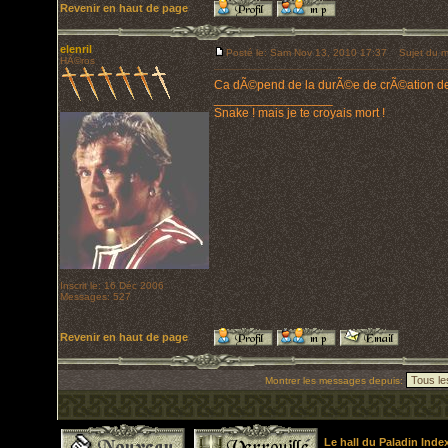
Revenir en haut de page
elenril
Posté le: Sam Nov 13, 2010 17:37
Sujet du m
HÃ©ros
Ca dÃ©pend de la durÃ©e de crÃ©ation des 
_________________
Snake ! mais je te croyais mort !
Inscrit le: 16 Déc 2006
Messages: 527
Revenir en haut de page
Montrer les messages depuis:
Le hall du Paladin Ind