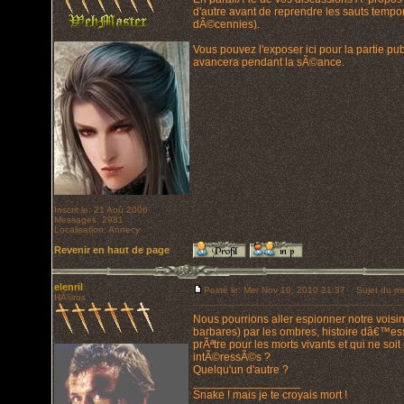
d'autre avant de reprendre les sauts tempo
dÃ©cennies).
Vous pouvez l'exposer ici pour la partie pub
avancera pendant la sÃ©ance.
Inscrit le: 21 Aoû 2006
Messages: 2981
Localisation: Annecy
Revenir en haut de page
elenril
Posté le: Mer Nov 10, 2010 21:37
Sujet du me
HÃ©ros
Nous pourrions aller espionner notre vois
barbares) par les ombres, histoire dâ€™essa
prÃªtre pour les morts vivants et qui ne s
intÃ©ressÃ©s ?
Quelqu'un d'autre ?
_________________
Snake ! mais je te croyais mort !