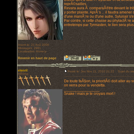
reprÃ©sailles.
Revara aura Ã comparaÃ®tre devant le tribu
y porter plainte. AprÃ¨s ... il faudra amen
d'une maniÃ¨re ou d'une autre, Sylunair s'e
Par contre, si cette chasse au phylactÃ¨re 
entretemps par Tyrmasten, le lien sera plus d
Inscrit le: 21 Aoû 2006
Messages: 2981
Localisation: Annecy
Revenir en haut de page
elenril
Posté le: Jeu Nov 11, 2010 21:22
Sujet du me
HÃ©ros
De toute faÃ§on, la prioritÃ© doit aller au
on verra pour la vendetta.
_________________
Snake ! mais je te croyais mort !