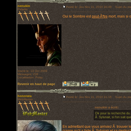
nenukin
Posté le: Jeu Nov 11, 2010 20:49
Sujet du me
Paladin
Oui le Sombre est
peut-Ãªtre
mort, mais si o
Inscrit le: 13 Oct 2006
Messages: 238
Localisation: Poisy
Revenir en haut de page
honorata
Posté le: Jeu Nov 11, 2010 21:16
Sujet du me
WebMaster
nenukin a écrit:
Ok pour la recherche du 
Ã Sylunair, si l'on sait 
En admettant que vous arriviez Ã trouver le 
crasse qu'il a faite Ã Sylunair et sa dest