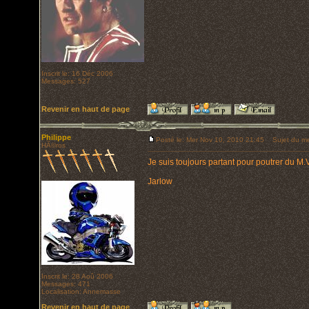
Inscrit le: 16 Déc 2006
Messages: 527
Revenir en haut de page
Philippe
Posté le: Mer Nov 10, 2010 21:45
Sujet du me
HÃ©ros
Je suis toujours partant pour poutrer du M.
Jarlow
Inscrit le: 28 Aoû 2006
Messages: 471
Localisation: Annemasse
Revenir en haut de page