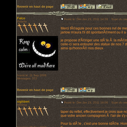
Revenir en haut de page
Falco
Posté le: Dim Jan 23, 2011 14:39
Sujet du me
Paladin
Merci fÃ©agule pour ces bonnes nvl de me
jarlow m'aura t'il dit spontanÃ©ment ou il
je propose d'Ã©riger une stÃ¨le Ã la mÃ©mo
celle-ci sera entourer des statue de nos 7 d
ainsi qu'honorÃ© nos dieux
Inscrit le: 11 Sep 2006
Messages: 372
Revenir en haut de page
sighbert
Posté le: Dim Jan 23, 2011 19:06
Sujet du me
HÃ©ros
taper du reflet, effectivement je crois que
que votre ancien compagnon Ã l'air de s'y 
Pour la stÃ¨le , c'est une bonne idÃ©e. Hon