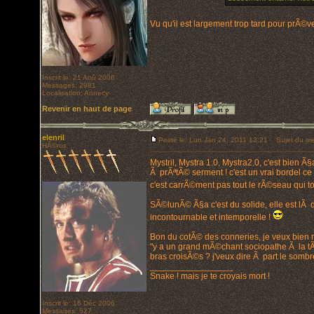
Vu qu'il est largement trop tard pour prÃ©v
Inscrit le: 21 Aoû 2006
Messages: 2981
Localisation: Annecy
Revenir en haut de page
elenril
Posté le: Lun Jan 24, 2011 13:21
Sujet du me
HÃ©ros
Mystril, Mystra 1.0, Mystra2.0, c'est bien 
Ã prÃªtÃ© serment ! c'est un vrai bordel ce
c'est carrÃ©ment pas tout le rÃ©seau qui 
SÃ©lunÃ© Ã§a c'est du solide, elle est lÃ d
incontournable et intemporelle !
Bon du cotÃ© des conneries, je veux bien r
"y a un grand mÃ©chant sociopathe Ã la tÃª
bras croisÃ©s ? j'veux dire Ã part le sombre q
_________________
Snake ! mais je te croyais mort !
Inscrit le: 16 Déc 2006
Messages: 527