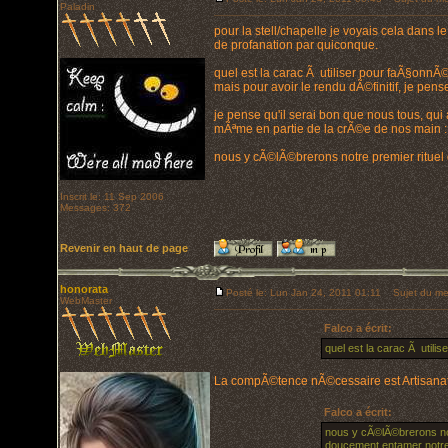
Paladin
pour la stell/chapelle je voyais cela dans l
de profanation par quiconque.
quel est la carac Ã utiliser pour faÃ§onnÃ©
mais pour avoir le rendu dÃ©finitif, je pen
je pense qu'il serai bon que nous tous, qui
mÃªme en partie de la crÃ©e de nos main : 
nous y cÃ©lÃ©brerons notre premier rituel 
Inscrit le: 11 Sep 2006
Messages: 372
Revenir en haut de page
honorata
Posté le: Lun Jan 24, 2011 01:11
Sujet du me
WebMaster
Falco a écrit:
quel est la carac Ã utili
La compÃ©tence nÃ©cessaire est Artisanat 
Falco a écrit:
nous y cÃ©lÃ©brerons not
doucement entamer notre 