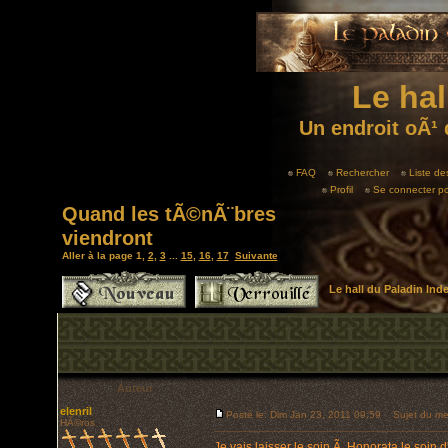
Le hal
Un endroit oÃ¹ 
FAQ
Rechercher
Liste d
Profil
Se connecter po
Quand les tÃ©nÃ¨bres
viendront
Aller à la page
1
,
2
,
3
...
15
,
16
,
17
Suivante
Le hall du Paladin In
Auteur
elenril
Posté le: Dim Jan 23, 2011 09:59
Sujet du me
HÃ©ros
Je vais laisser le soin Ã Honorata le soin