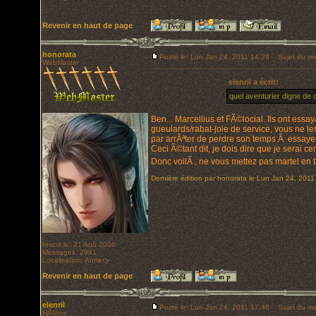
Revenir en haut de page
honorata
Posté le: Lun Jan 24, 2011 14:29
Sujet du me
WebMaster
elenril a écrit:
quel aventurier digne de
Ben... Marcellius et FÃ©locial. Ils ont essa
gueulards/rabat-joie de service, vous ne le
par arrÃªter de perdre son temps Ã essayer
Ceci Ã©tant dit, je dois dire que je serai 
Donc voilÃ , ne vous mettez pas martel en 
Dernière édition par honorata le Lun Jan 24, 2011 
Inscrit le: 21 Aoû 2006
Messages: 2981
Localisation: Annecy
Revenir en haut de page
elenril
Posté le: Lun Jan 24, 2011 17:46
Sujet du me
HÃ©ros