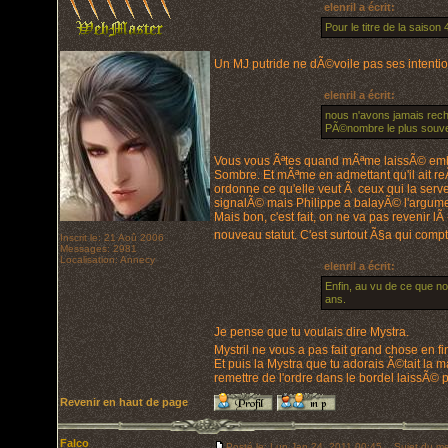
elenril a écrit:
Pour le titre de la saison
Un MJ putride ne dÃ©voile pas ses intentions 
elenril a écrit:
nous n'avons jamais rech
PÃ©nombre le plus souve
Vous vous Ãªtes quand mÃªme laissÃ© embar
Sombre. Et mÃªme en admettant qu'il ait r
ordonne ce qu'elle veut Ã ceux qui la serve
signalÃ© mais Philippe a balayÃ© l'argume
Mais bon, c'est fait, on ne va pas revenir l
nouveau statut. C'est surtout Ã§a qui comp
Inscrit le: 21 Aoû 2006
Messages: 2981
Localisation: Annecy
elenril a écrit:
Enfin, au vu de ce que nou
ans.
Je pense que tu voulais dire Mystra.
Mystril ne vous a pas fait grand chose en f
Et puis la Mystra que tu adorais Ã©tait la
remettre de l'ordre dans le bordel laissÃ© p
Revenir en haut de page
Falco
Posté le: Lun Jan 24, 2011 00:45
Sujet du me