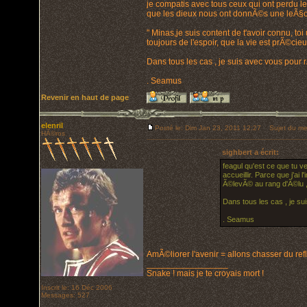
je compatis avec tous ceux qui ont perdu l
que les dieux nous ont donnÃ©s une leÃ§o
" Minas,je suis content de t'avoir connu, toi
toujours de l'espoir, que la vie est prÃ©cie
Dans tous les cas , je suis avec vous pour r
. Seamus
Revenir en haut de page
elenril
Posté le: Dim Jan 23, 2011 12:27
Sujet du me
HÃ©ros
sighbert a écrit:
feagul qu'est ce que tu v
accueillir. Parce que j'a
Ã©levÃ© au rang d'Ã©lu , i
Dans tous les cas , je sui
. Seamus
AmÃ©liorer l'avenir = allons chasser du ref
_________________
Snake ! mais je te croyais mort !
Inscrit le: 16 Déc 2006
Messages: 527