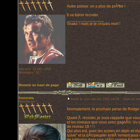
Autre poisse: on a plus de prÃªtre !
Il va falloir recruter.
_________________
Snake ! mais je te croyais mort !
Inscrit le: 16 Déc 2006
Messages: 527
Revenir en haut de page
honorata
Posté le: Lun Jan 24, 2011 19:28
Sujet du me
WebMaster
Normalement, le prochain perso de Rodge e
Quant Ã recruter, je vous rappelle que vou
et les niveaux que vous avez gagnÃ©. Vu q
de niveau 18 ! ! !
Qui plus est, avec les scores en diplo et ch
suive" et la dÃ©peupler entiÃ¨rement pou
de lobbying dans une citÃ© comme Eauprof