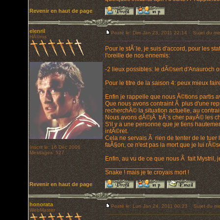
Revenir en haut de page
elenril
Posté le: Dim Jan 23, 2011 22:14
Sujet du me
HÃ©ros
Pour le stÃ¨le, je suis d'accord, pour les s
l'oreille de nos ennemis:
-2 lieux possibles: le dÃ©sert d'Anauroch ou
Pour le titre de la saison 4: peux mieux fair
Enfin je rappelle que nous Ã©tions partis a
Que nous avons contraint Ã plus d'une rep
recherchÃ© la situation actuelle, au cont
Nous avons dÃ©jÃ trÃ¨s cher payÃ© les choi
S'il y a une personne que je tiens hautement
intÃ©ret.
Cela ne servais Ã rien de tenter de le tuer
faÃ§on, ce n'est pas la mort que je lui rÃ©se
Inscrit le: 16 Déc 2006
Messages: 527
Enfin, au vu de ce que nous Ã fait Mystril, 
_________________
Snake ! mais je te croyais mort !
Revenir en haut de page
honorata
Posté le: Lun Jan 24, 2011 00:23
Sujet du me
WebMaster