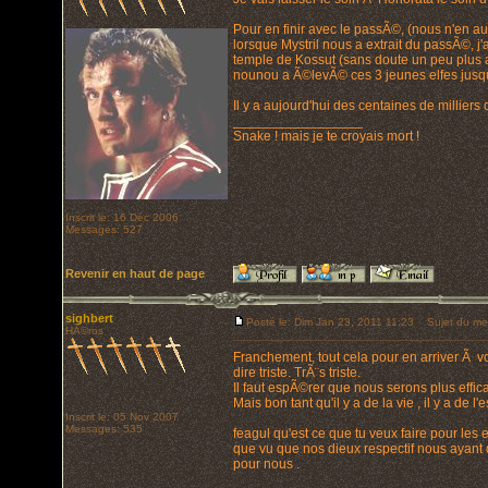
Pour en finir avec le passÃ©, (nous n'en au
lorsque Mystril nous a extrait du passÃ©,
temple de Kossut (sans doute un peu plus a
nounou a Ã©levÃ© ces 3 jeunes elfes jusqu'a 
Il y a aujourd'hui des centaines de millier
_________________
Snake ! mais je te croyais mort !
Inscrit le: 16 Déc 2006
Messages: 527
Revenir en haut de page
sighbert
Posté le: Dim Jan 23, 2011 11:23
Sujet du me
HÃ©ros
Franchement, tout cela pour en arriver Ã v
dire triste. TrÃ¨s triste.
Il faut espÃ©rer que nous serons plus effi
Mais bon tant qu'il y a de la vie , il y a de 
Inscrit le: 05 Nov 2007
Messages: 535
feagul qu'est ce que tu veux faire pour les e
que vu que nos dieux respectif nous ayant d
pour nous .