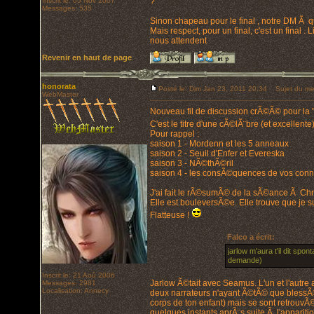
Inscrit le: 05 Nov 2007
?
Messages: 535
Sinon chapeau pour le final , notre DM Ã 
Mais respect, pour un final, c'est un final
nous attendent
Revenir en haut de page
honorata
Posté le: Dim Jan 23, 2011 20:34
Sujet du me
WebMaster
Nouveau fil de discussion crÃ©Ã© pour la "
C'est le titre d'une cÃ©lÃ¨bre (et excellent
Pour rappel :
saison 1 - Mordenn et les 5 anneaux
saison 2 - Seuil d'Enfer et Evereska
saison 3 - NÃ©thÃ©ril
saison 4 - les consÃ©quences de vos conn
J'ai fait le rÃ©sumÃ© de la sÃ©ance Ã Chri
Elle est bouleversÃ©e. Elle trouve que je su
Flatteuse !
Falco a écrit:
jarlow m'aura t'il dit sp
demande)
Inscrit le: 21 Aoû 2006
Jarlow Ã©tait avec Seamus. L'un et l'autre 
Messages: 2981
Localisation: Annecy
deux narrateurs n'ayant Ã©tÃ© que blessÃ
corps de ton enfant) mais se sont retrouvÃ
quelques instants aprÃ¨s suite Ã l'apparitio