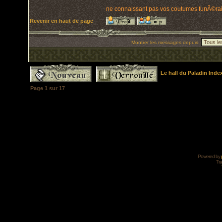
ne connaissant pas vos coutumes funÃ©raire 
Revenir en haut de page
Montrer les messages depuis:
Le hall du Paladin Ind
Page
1
sur
17
Powered by
Tra