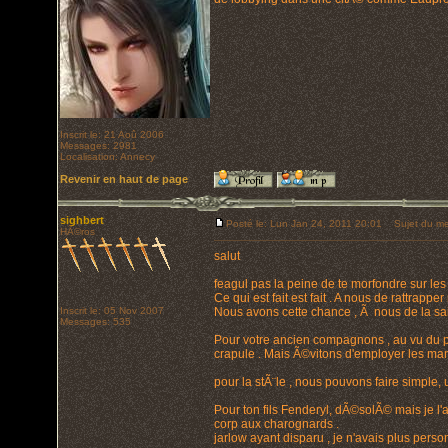
Inscrit le: 21 Aoû 2006
Messages: 2981
Localisation: Annecy
Revenir en haut de page
sighbert
Posté le: Lun Jan 24, 2011 20:01
Sujet du me
HÃ©ros
salut
feagul pas la peine de te morfondre sur les 
Ce qui est fait est fait . A nous de rattrapp
Inscrit le: 05 Nov 2007
Nous avons cette chance , Ã nous de la sais
Messages: 535
Pour votre ancien compagnons , au vu du pe
crapule . Mais Ã©vitons d'employer les ma
pour la stÃ¨le , nous pouvons faire simple,
Pour ton fils Fenderyl, dÃ©solÃ© mais je l
corp aux charognards .
jarlow ayant disparu , je n'avais plus pers