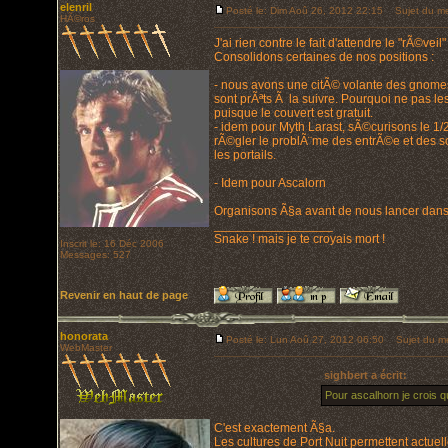
elenril
Posté le: Dim Aoû 26, 2012 22:15
Sujet du me
HÃ©ros
J'ai rien contre le fait d'attendre le "rÃ©v
Consolidons certaines de nos positions :
- nous avons une citÃ© volante des gnomes 
sont prÃªts Ã la suivre. Pourquoi ne pas l
puisque le couvert est gratuit.
- idem pour Myth Larast, sÃ©curisons le 1/
rÃ©gler le problÃ¨me des entrÃ©e et des s
les portails.
- Idem pour Ascalorn
Organisons Ã§a avant de nous lancer dans
_________________
Snake ! mais je te croyais mort !
Inscrit le: 16 Déc 2006
Messages: 527
Revenir en haut de page
honorata
Posté le: Lun Aoû 27, 2012 06:50
Sujet du m
WebMaster
sighbert a écrit:
Pour ascalhorn je crois q
C'est exactement Ã§a.
Les cultures de Port Nuit permettent actue