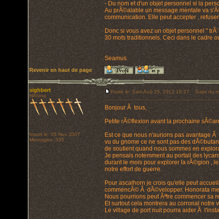
- Du nom et d'un objet personnel si la perso
Au prÃ©alable un message mentale va s'Ã©t
communication. Elle peut accepter , refuse
Donc si vous avez un objet personnel " tr
30 mots traditionnels. Ceci dans le cadre
Seamus
Revenir en haut de page
sighbert
Posté le: Sam Aoû 25, 2012 15:27
Sujet du m
HÃ©ros
Bonjour Ã tous,
Petite rÃ©flexion avant la prochaine sÃ©an
Inscrit le: 05 Nov 2007
Est ce que nous n'aurions pas avantage Ã
Messages: 535
vu du gnome ce ne sont pas des dÃ©butants 
de soutient quand nous sommes en explora
Je pensais notemment au portail des lycan
durant le mois pour explorer la rÃ©gion , l
notre effort de guerre.
Pour ascalhorn je crois qu'elle peut accue
commencÃ© Ã dÃ©velopper. Honorata me repre
Nous pourrions peut Ãªtre commencer sa r
Et surtout cela montrera au corronal notre
Le village de port nuit pourra aider Ã l'insta