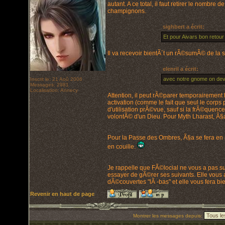
autant. A ce total, il faut retirer le nomb
champignons.
sighbert a écrit:
Et pour Aivars bon retour 
Il va recevoir bientÃ´t un rÃ©sumÃ© de la 
elenril a écrit:
avec notre gnome on devr
Inscrit le: 21 Aoû 2006
Messages: 2981
Localisation: Annecy
Attention, il peut rÃ©parer temporairement l
activation (comme le fait que seul le corp
d'utilisation prÃ©vue, sauf si la frÃ©quence
volontÃ© d'un Dieu. Pour Myth Lharast, Ã§a
Pour la Passe des Ombres, Ã§a se fera en s
en couille.
Je rappelle que FÃ©locial ne vous a pas su
essayer de gÃ©rer ses suivants. Elle vous 
dÃ©couvertes "lÃ -bas" et elle vous fera bi
Revenir en haut de page
Montrer les messages depuis: