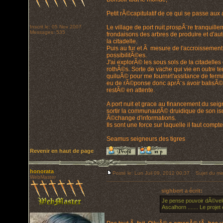
Petit rÃ©capitulatif de ce qui se passe aux
Inscrit le: 05 Nov 2007
Le village de port nuit prospÃ¨re tranquil
Messages: 535
frondaisons des arbres de produire et d'au
la citadelle.
Puis au fur et Ã mesure de l'accroissement
possibilitÃ©es.
J'ai explorÃ© les sous sols de la citadell
rothÃ©s. Sorte de vache qui vie en outre te
quiluÃ© pour me fournirl'assitance de fermi
eu de rÃ©ponse donc aprÃ¨s avoir balisÃ©s 
restÃ© en attente.
A port nuit et grace au financement du se
sortir la communautÃ© druidique de son iso
Ã©change d'informations.
Ils sont une force sur laquelle il faut comp
Seamus seigneurs des tigres
Revenir en haut de page
honorata
Posté le: Lun Juil 09, 2012 00:37
Sujet du me
WebMaster
sighbert a écrit:
Je pense pouvoir dÃ©vel
Ascalhorn ....... Le projet