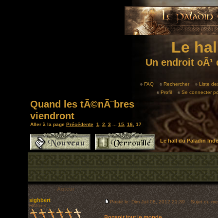
Le hal
Un endroit oÃ¹ 
FAQ
Rechercher
Liste d
Profil
Se connecter po
Quand les tÃ©nÃ¨bres
viendront
Aller à la page
Précédente
1
,
2
,
3
...
15
,
16
,
17
Le hall du Paladin In
Auteur
sighbert
Posté le: Dim Juil 08, 2012 21:39
Sujet du me
HÃ©ros
Bonsoir tout le monde,