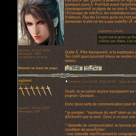
Pas tout Ã fait. QiluÃ© a amenÃ© lÃ -bas 
quelques jours Ã Port Nuit avant l'arrivÃ©e
champignonniÃ¨re digne de ce nom Ã l'empl
l'Ã©levage de rothÃ©s, les installations s
D'ailleurs, Ã§a fait 14 mois qu'ils ne l'on
demander si elle ne les a pas oubliÃ© (Ã m
sighbert a écrit:
A port nuit et grace au 
crÃ©es par Haina. Ceci a
Inscrit le: 21 Aoû 2006
Quitte Ã Ãªtre transparent, si tu expliquais d
Messages: 2981
Tes collÃ¨gues pourront mieux se rendre co
Localisation: Annecy
selon).
Revenir en haut de page
sighbert
Posté le: Lun Juil 09, 2012 18:04
Sujet du me
HÃ©ros
Ouaih, tu as raison soyons transparent sur
pognon. Quoique....
Donc deux sorts de communication pour dr
Inscrit le: 05 Nov 2007
Messages: 535
* le premier : "murmure du vent" idem au s
dÃ©livrÃ© par le vent . Donc si un jour une
* Statuette de communication: le lanceu
condition de possÃ©der:
- une statuette reprÃ©sentant le compagnon