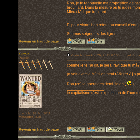
Roo, je te renouvelle ma proposition de t'
brouillard. Dans la mesure ou tu juges mon
Mieux tÃ´t que trop tard.
Et pour Aivars bon retour au conseil d'eau p
Seamus seigneurs des tigres
Revenir en haut de page
ellifain
Posté le: Dim Aoû 26, 2012 07:55
Sujet du me
Paladin
comme je te l'ai dit, je serai ravi que tu 
(a voir avec le MJ si on peut rÃ©gler Ã§a pa
Roo (co)seigneur des demi-fielon (
)
_________________
le capitalisme c'est l'exploitation de l'hom
Inscrit le: 18 Jan 2011
Messages: 315
Revenir en haut de page