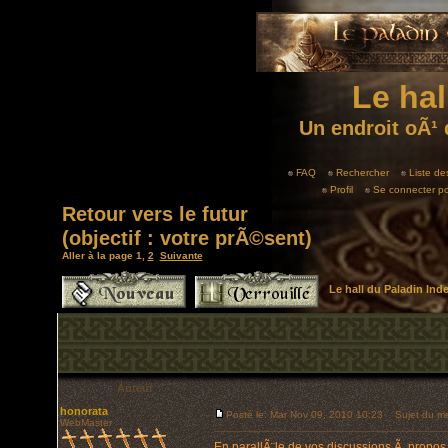
Le hal
Un endroit oÃ¹ 
FAQ
Rechercher
Liste d
Profil
Se connecter po
Retour vers le futur
(objectif : votre prÃ©sent)
Aller à la page
1
,
2
Suivante
Le hall du Paladin In
Auteur
honorata
Posté le: Mar Nov 09, 2010 10:23
Sujet du mess
WebMaster
En parallÃ¨le de vos discussions Ã propos 