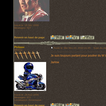
Inscrit le: 16 Déc 2006
Messages: 527
Revenir en haut de page
Philippe
Posté le: Mer Nov 10, 2010 21:45
Sujet du me
HÃ©ros
Je suis toujours partant pour poutrer du M.
Jarlow
Inscrit le: 28 Aoû 2006
Messages: 471
Localisation: Annemasse
Revenir en haut de page