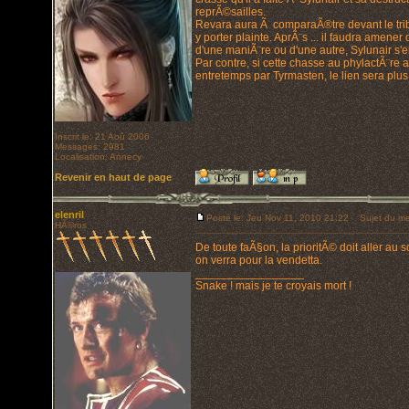
reprÃ©sailles.
Revara aura Ã comparaÃ®tre devant le tribu
y porter plainte. AprÃ¨s ... il faudra amen
d'une maniÃ¨re ou d'une autre, Sylunair s'e
Par contre, si cette chasse au phylactÃ¨re 
entretemps par Tyrmasten, le lien sera plus d
Inscrit le: 21 Aoû 2006
Messages: 2981
Localisation: Annecy
Revenir en haut de page
elenril
Posté le: Jeu Nov 11, 2010 21:22
Sujet du me
HÃ©ros
De toute faÃ§on, la prioritÃ© doit aller au
on verra pour la vendetta.
_________________
Snake ! mais je te croyais mort !