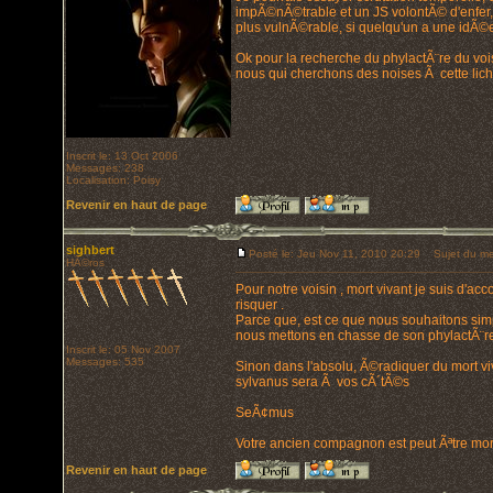
impÃ©nÃ©trable et un JS volontÃ© d'enfer, m
plus vulnÃ©rable, si quelqu'un a une idÃ©e.
Ok pour la recherche du phylactÃ¨re du vois
nous qui cherchons des noises Ã cette lich
Inscrit le: 13 Oct 2006
Messages: 238
Localisation: Poisy
Revenir en haut de page
sighbert
Posté le: Jeu Nov 11, 2010 20:29
Sujet du me
HÃ©ros
Pour notre voisin , mort vivant je suis d'a
risquer .
Parce que, est ce que nous souhaitons simpl
nous mettons en chasse de son phylactÃ¨re 
Inscrit le: 05 Nov 2007
Messages: 535
Sinon dans l'absolu, Ã©radiquer du mort viv
sylvanus sera Ã vos cÃ´tÃ©s
SeÃ¢mus
Votre ancien compagnon est peut Ãªtre mort
Revenir en haut de page