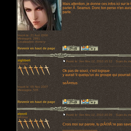
Mais attention, je donne ces infos ici sur l
parler Ã Seamus. Donc ton perso n'en aura
parle.
Inscrit le: 21 Aoû 2006
Messages: 2981
Localisation: Annecy
Revenir en haut de page
sighbert
Posté le: Ven Nov 12, 2010 15:12
Sujet du m
HÃ©ros
Ok pas de souci, c'est logique
y aurait 'il quelqu'un du groupe qui pourrai
seÃ¤mus
Inscrit le: 05 Nov 2007
Messages: 535
Revenir en haut de page
elenril
Posté le: Ven Nov 12, 2010 20:26
Sujet du m
HÃ©ros
Crois moi sur parole, tu prÃ©fÃ¨re pas savoi
_________________