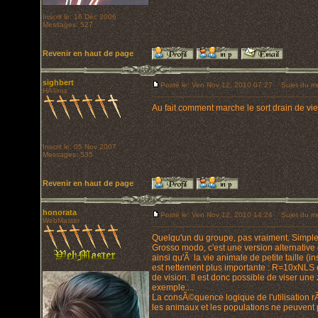
Inscrit le: 16 Déc 2006
Messages: 527
Revenir en haut de page
sighbert
Posté le: Ven Nov 12, 2010 07:27
Sujet du m
HÃ©ros
Au fait comment marche le sort drain de vie
Inscrit le: 05 Nov 2007
Messages: 535
Revenir en haut de page
honorata
Posté le: Ven Nov 12, 2010 14:24
Sujet du m
WebMaster
Quelqu'un du groupe, pas vraiment. Simplem
Grosso modo, c'est une version alternative d
ainsi qu'Ã la vie animale de petite taille (ins
est nettement plus importante : R=10xNLS 
de vision. Il est donc possible de viser un
exemple....
La consÃ©quence logique de l'utilisation r
les animaux et les populations ne peuvent 