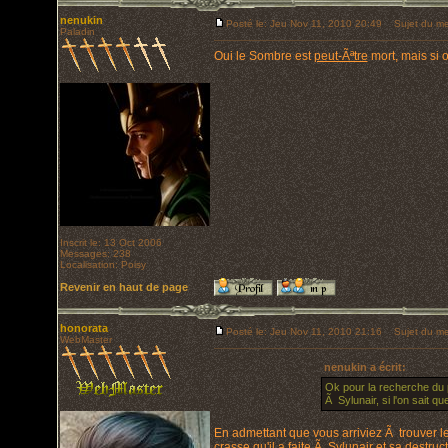
nenukin
Posté le: Jeu Nov 11, 2010 20:49
Sujet du me
Paladin
Oui le Sombre est
peut-Ãªtre
mort, mais si o
Inscrit le: 13 Oct 2006
Messages: 238
Localisation: Poisy
Revenir en haut de page
honorata
Posté le: Jeu Nov 11, 2010 21:16
Sujet du me
WebMaster
nenukin a écrit:
Ok pour la recherche du 
Ã Sylunair, si l'on sait 
En admettant que vous arriviez Ã trouver le 
crasse qu'il a faite Ã Sylunair et sa dest