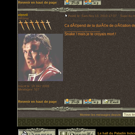
Revenir en haut de page
elenril
Posté le: Sam Nov 13, 2010 17:37
Sujet du m
HÃ©ros
Ca dÃ©pend de la durÃ©e de crÃ©ation des 
_________________
Snake ! mais je te croyais mort !
Inscrit le: 16 Déc 2006
Messages: 527
Revenir en haut de page
Montrer les messages depuis:
Le hall du Paladin Ind