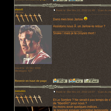
elenril
Posté le: Mer Nov 10, 2010 21:48
Sujet du me
HÃ©ros
Dans mes bras Jarlow
Assistons nous Ã un Jarlow-le retour ?
_________________
Snake ! mais je te croyais mort !
Inscrit le: 16 Déc 2006
Messages: 527
Revenir en haut de page
nenukin
Posté le: Mer Nov 10, 2010 23:07
Sujet du me
Paladin
Et Le Sombre ? Ne serait-il pas temps de s
de "libertÃ©" pour nous ?
Au moins avoir quelques indices...
Je pourrais essayer scrutation temporelle, d