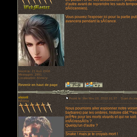
d'autre avant de reprendre les sauts tempo
dÃ©cennies).
Vous pouvez l'exposer ici pour la partie pub
avancera pendant la sÃ©ance.
Inscrit le: 21 Aoû 2006
Messages: 2981
Localisation: Annecy
Revenir en haut de page
elenril
Posté le: Mer Nov 10, 2010 21:37
Sujet du me
HÃ©ros
Nous pourrions aller espionner notre vois
barbares) par les ombres, histoire dâ€™essa
prÃªtre pour les morts vivants et qui ne s
intÃ©ressÃ©s ?
Quelqu'un d'autre ?
_________________
Snake ! mais je te croyais mort !