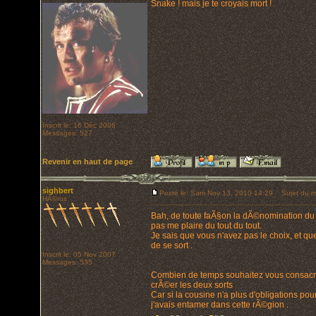
Snake ! mais je te croyais mort !
Inscrit le: 16 Déc 2006
Messages: 527
Revenir en haut de page
sighbert
Posté le: Sam Nov 13, 2010 14:29
Sujet du m
HÃ©ros
Bah, de toute faÃ§on la dÃ©nomination du s
pas me plaire du tout du tout.
Je sais que vous n'avez pas le choix, et que 
de se sort .
Inscrit le: 05 Nov 2007
Messages: 535
Combien de temps souhaitez vous consacrer
crÃ©er les deux sorts
Car si la cousine n'a plus d'obligations pour
j'avais entamer dans cette rÃ©gion .