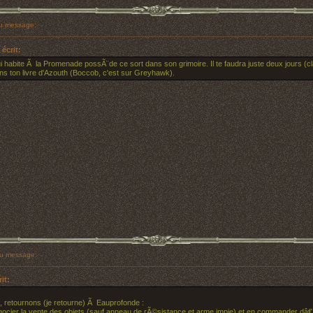
u message:
écrit:
 habite Ã la Promenade possÃ¨de ce sort dans son grimoire. Il te faudra juste deux jours (cla
ns ton livre d'Azouth (Boccob, c'est sur Greyhawk).
u message:
rit:
, retournons (je retourne) Ã Eauprofonde :
gocier la vente des objets (sauf anneau de rÃ©sistance et arme impie) et en commander dâ