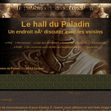
Le hall du Paladin
Un endroit oÃ¹ discuter avec les voisins
FAQ
Rechercher
Liste des Membres
Groupes d'utilisateurs
S'enregistrer
Profil
Se connecter pour vérifier ses messages privés
Connexion
 Index du Forum
>>>
DD3.5 Epique
Message
u message:
n de reconnaissance et pour d'autres Ã l'avenir, nous utilisions le sort Voile (mag