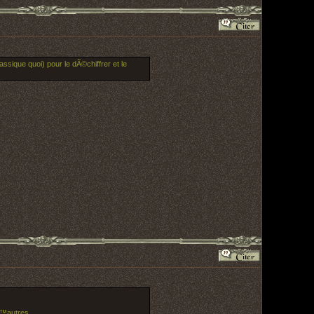
ssique quoi) pour le dÃ©chiffrer et le
€™autres