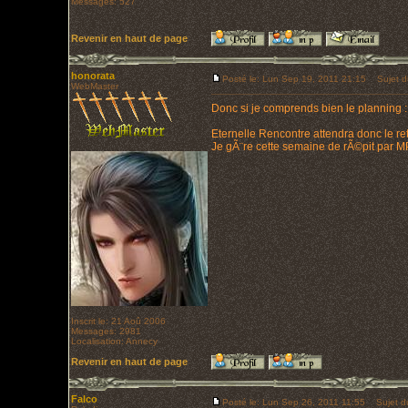
Messages: 527
Revenir en haut de page
honorata
Posté le: Lun Sep 19, 2011 21:15
Sujet d
WebMaster
Donc si je comprends bien le planning 
Eternelle Rencontre attendra donc le ret
Je gÃ¨re cette semaine de rÃ©pit par M
Inscrit le: 21 Aoû 2006
Messages: 2981
Localisation: Annecy
Revenir en haut de page
Falco
Posté le: Lun Sep 26, 2011 11:55
Sujet d