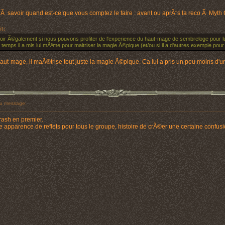
 Ã savoir quand est-ce que vous comptez le faire : avant ou aprÃ¨s la reco Ã Myth Gl
it:
voir Ã©galement si nous pouvons profiter de l'experience du haut-mage de sembreloge pour lu
temps il a mis lui mÃªme pour maitriser la magie Ã©pique (et/ou si il a d'autres exemple pour
aut-mage, il maÃ®trise tout juste la magie Ã©pique. Ca lui a pris un peu moins d'un s
u message:
rash en premier.
une apparence de reflets pour tous le groupe, histoire de crÃ©er une certaine confusi