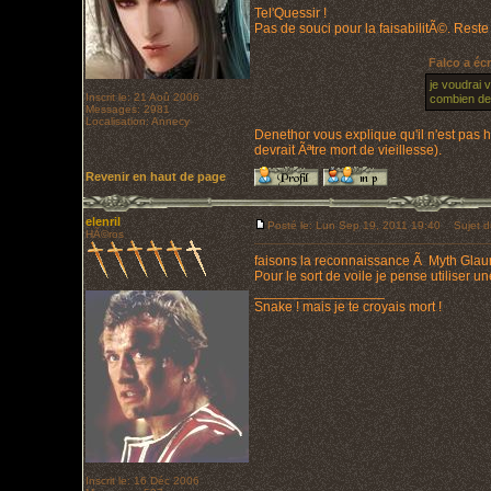
Tel'Quessir !
Pas de souci pour la faisabilitÃ©. Reste
Falco a écr
je voudrai 
Inscrit le: 21 Aoû 2006
combien de 
Messages: 2981
Localisation: Annecy
Denethor vous explique qu'il n'est pas h
devrait Ãªtre mort de vieillesse).
Revenir en haut de page
elenril
Posté le: Lun Sep 19, 2011 19:40
Sujet d
HÃ©ros
faisons la reconnaissance Ã Myth Glau
Pour le sort de voile je pense utiliser 
_________________
Snake ! mais je te croyais mort !
Inscrit le: 16 Déc 2006