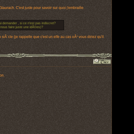
aurach. C'est juste pour savoir sur quoi j'embraille.
i demander , si ce n'est pas indiscret?
 nous faire juste une idÃ©es)?
iÃ¨cle (je rappelle que c'est un elfe au cas oÃ¹ vous diriez qu'il
on.