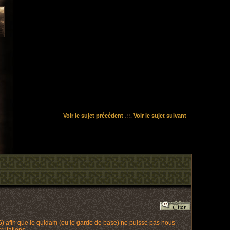
Voir le sujet précédent
.::.
Voir le sujet suivant
e 6) afin que le quidam (ou le garde de base) ne puisse pas nous