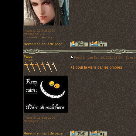
Inscrit le: 21 Aoû 2006
Messages: 2981
Localisation: Annecy
Revenir en haut de page
Falco
Posté le: Lun Sep 19, 2011 08:54
Sujet d
Paladin
+1 pour la visite par les ombres
Inscrit le: 11 Sep 2006
Messages: 372
Revenir en haut de page