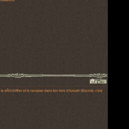
rutations.
e dÃ©chiffrer et le recopier dans ton livre d'Azouth (Boccob, c'est