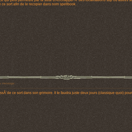
ce qui peut permettre par la suite d'Ã©chapper Ã des localisations sup ou autres sc
e sort afin de le recopier dans nom spellbook.
u message:
de ce sort dans son grimoire. Il te faudra juste deux jours (classique quoi) pour l