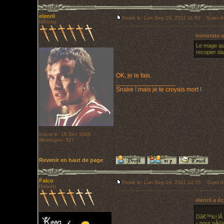
elenril
Posté le: Lun Sep 19, 2011 11:50
Sujet d
HÃ©ros
honorata a 
Le mage qui
recopier da
OK, je le fais.
_________________
Snake ! mais je te croyais mort !
Inscrit le: 16 Déc 2006
Messages: 527
Revenir en haut de page
Falco
Posté le: Lun Sep 19, 2011 12:15
Sujet d
Paladin
elenril a éc
Dâ€™ici lÃ 
- pour nÃ©