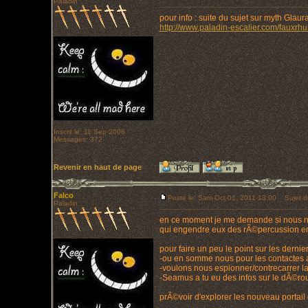
Paladin
pour info : suite du sujet sur myth Glau
http://www.paladin-escalier.com/fauxrh
Inscrit le: 11 Sep 2006
Messages: 372
Revenir en haut de page
Falco
Posté le: Sam Oct 01, 2011 13:00
Sujet d
Paladin
en ce moment je me demande si nous ne c
qui engendre eux des rÃ©percussion en
pour faire un peu le point sur les derni
-ou en somme nous pour les contactes 
-voulons nous espionner/contrecarrer l
-Seamus a tu eu des infos sur le dÃ©rou
prÃ©voir d'explorer les nouveau portail