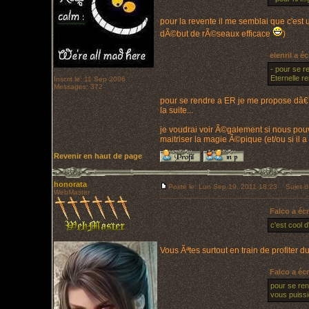
pour la revente il me semblai que c'est 
dÃ©but de rÃ©seaux efficace
)
elenril a éc
- pour se r
Eternelle re
Inscrit le: 11 Sep 2006
Messages: 372
pour se rendre a ER je me propose dâ€™e
la suite...
je voudrai voir Ã©galement si nous pouv
maitriser la magie Ã©pique (et/ou si il 
Revenir en haut de page
honorata
Posté le: Lun Sep 19, 2011 18:23
Sujet d
WebMaster
Falco a écr
c'est cool 
Vous Ãªtes surtout en train de profiter
Falco a écr
pour se ren
vous puissi