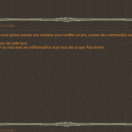
u message:
: vous laissez passer une semaine pour souffler un peu, passer des commandes ou f
our de cette reco.
P ou mail avec les intÃ©ressÃ©s et je vous dis ce que Ã§a donne.
u message: