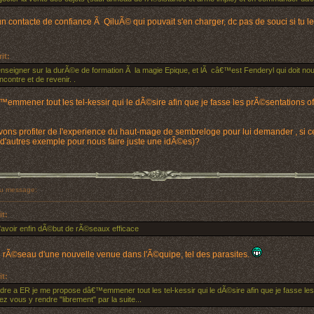
un contacte de confiance Ã QiluÃ© qui pouvait s'en charger, dc pas de souci si tu le 
rit:
enseigner sur la durÃ©e de formation Ã la magie Epique, et lÃ câ€™est Fenderyl qui doit nou
ncontre et de revenir. .
mmener tout les tel-kessir qui le dÃ©sire afin que je fasse les prÃ©sentations offi
ons profiter de l'experience du haut-mage de sembreloge pour lui demander , si ce
a d'autres exemple pour nous faire juste une idÃ©es)?
u message:
it:
d'avoir enfin dÃ©but de rÃ©seaux efficace
 du rÃ©seau d'une nouvelle venue dans l'Ã©quipe, tel des parasites.
it:
dre a ER je me propose dâ€™emmener tout les tel-kessir qui le dÃ©sire afin que je fasse les p
ez vous y rendre "librement" par la suite...