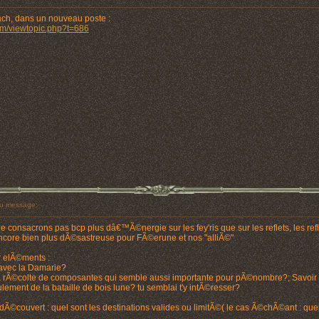
rach, dans un nouveau poste :
um/viewtopic.php?t=686
u message:
onsacrons pas bcp plus dâ€™Ã©nergie sur les fey'ris que sur les reflets, les refle
core bien plus dÃ©sastreuse pour FÃ©erune et nos "alliÃ©"
er elÃ©ments :
avec la Damarie?
a rÃ©colte de composantes qui semble aussi importante pour pÃ©nombre?; Savoir d
lement de la bataille de bois lune? tu semblai t'y intÃ©resser?
 dÃ©couvert : quel sont les destinations valides ou limitÃ©( le cas Ã©chÃ©ant : que