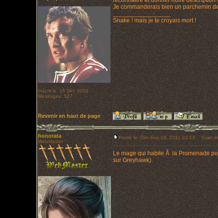
reconnaitre et donner notre description 
Je commanderais bien un parchemin de c
_________________
Snake ! mais je te croyais mort !
Inscrit le: 16 Déc 2006
Messages: 527
Revenir en haut de page
honorata
Posté le: Dim Sep 18, 2011 22:13
Sujet d
WebMaster
Le mage qui habite Ã la Promenade possÃ¨
sur Greyhawk).