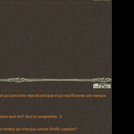
t qui sont notre objectif principal et qui reprÃ©sente une menace
ans quel but? (tout un programme...!)
ls limites) qui n'ont pas encore Ã©tÃ© explorer?