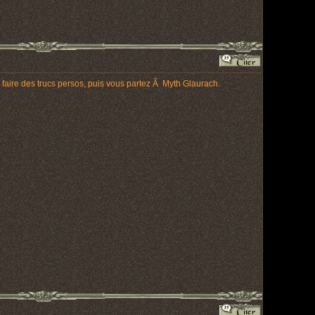
aire des trucs persos, puis vous partez Ã Myth Glaurach.