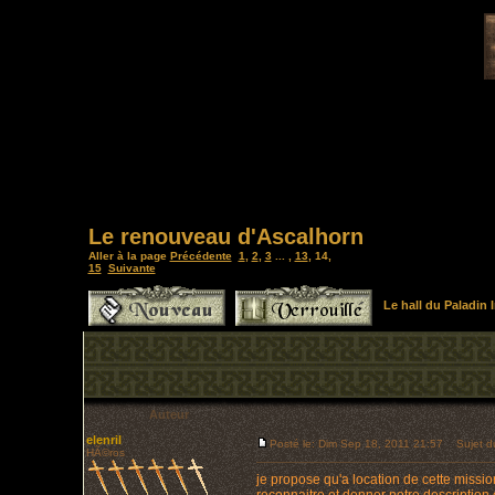
Le renouveau d'Ascalhorn
Aller à la page
Précédente
1
,
2
,
3
... ,
13
,
14
,
15
Suivante
Le hall du Paladin
Auteur
elenril
Posté le: Dim Sep 18, 2011 21:57
Sujet d
HÃ©ros
je propose qu'a location de cette missio