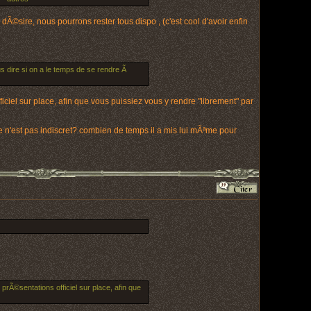
dÃ©sire, nous pourrons rester tous dispo , (c'est cool d'avoir enfin
s dire si on a le temps de se rendre Ã
ciel sur place, afin que vous puissiez vous y rendre "librement" par
 n'est pas indiscret? combien de temps il a mis lui mÃªme pour
rÃ©sentations officiel sur place, afin que