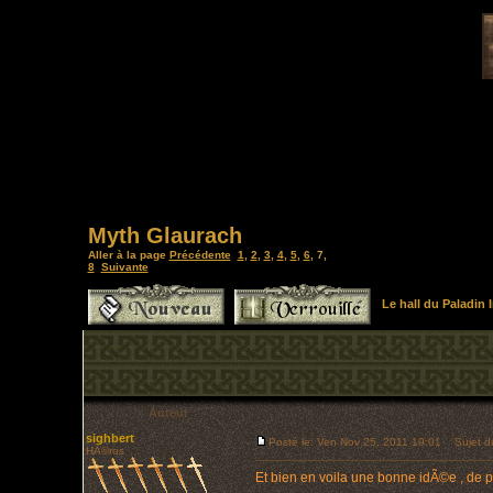
Myth Glaurach
Aller à la page
Précédente
1
,
2
,
3
,
4
,
5
,
6
,
7
,
8
Suivante
Le hall du Paladin
Auteur
sighbert
Posté le: Ven Nov 25, 2011 19:01
Sujet d
HÃ©ros
Et bien en voila une bonne idÃ©e , de pl