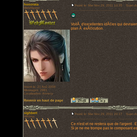
honorata
Posté le: Mar Nov 29, 2011 13:35
Sujet du
WebMaster
VoilÃ d'excellentes idÃ©es qui devraie
plan Ã exÃ©cution.
Inscrit le: 21 Aoû 2006
Messages: 2981
Localisation: Annecy
Revenir en haut de page
sighbert
Posté le: Mar Nov 29, 2011 20:17
Sujet du
HÃ©ros
Ce n'est et ne restera que de l'argent .
Si je ne me trompe pas le composant es