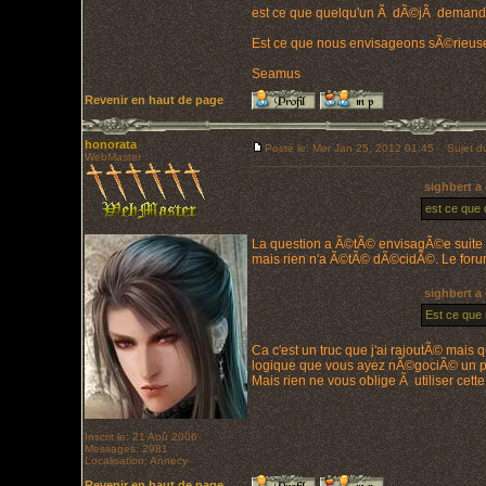
est ce que quelqu'un Ã dÃ©jÃ demandÃ© Ã
Est ce que nous envisageons sÃ©rieusem
Seamus
Revenir en haut de page
honorata
Posté le: Mer Jan 25, 2012 01:45
Sujet du
WebMaster
sighbert a 
est ce que 
La question a Ã©tÃ© envisagÃ©e suite Ã 
mais rien n'a Ã©tÃ© dÃ©cidÃ©. Le forum
sighbert a 
Est ce que 
Ca c'est un truc que j'ai rajoutÃ© mais
logique que vous ayez nÃ©gociÃ© un poi
Mais rien ne vous oblige Ã utiliser cet
Inscrit le: 21 Aoû 2006
Messages: 2981
Localisation: Annecy
Revenir en haut de page