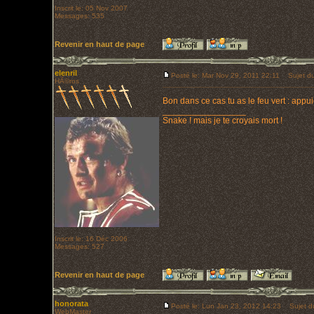
Inscrit le: 05 Nov 2007
Messages: 535
Revenir en haut de page
elenril
Posté le: Mar Nov 29, 2011 22:11
Sujet du
HÃ©ros
Bon dans ce cas tu as le feu vert : app
_________________
Snake ! mais je te croyais mort !
Inscrit le: 16 Déc 2006
Messages: 527
Revenir en haut de page
honorata
Posté le: Lun Jan 23, 2012 14:23
Sujet d
WebMaster