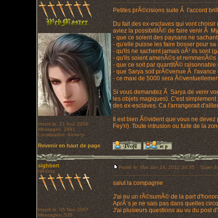
Petites prÃ©cisions suite Ã l'accord b
Du fait des ex-esclaves qui vont choisir
aviez la possibilitÃ© de faire venir Ã 
- que ce soient des paysans ne sachant 
- qu'elle puisse les faire bosser pour 
- qu'ils ne sachent jamais oÃ¹ ils sont
- qu'ils soient amenÃ©s et remmenÃ©s
- que ce soit par quantitÃ© raisonnable
- que Sarya soit prÃ©venue Ã l'avance
- ce maxi de 5000 sera Ã©ventuellemen
Si vous demandez Ã Sarya de venir vous
les objets magiques). C'est simplement 
des ex-esclaves. Ca l'arrangerait d'aill
Il est bien Ã©vident que vous ne devez 
Inscrit le: 21 Aoû 2006
Fey'ri). Toute intrusion ou fuite de la 
Messages: 2981
Localisation: Annecy
Revenir en haut de page
sighbert
Posté le: Mar Jan 24, 2012 20:35
Sujet du
HÃ©ros
salut la compagnie
J'ai eu un rÃ©sumÃ© de la part d'honorat
AprÃ¨s je ne sais pas dans quelles circ
Inscrit le: 05 Nov 2007
J'ai plusieurs questions au vu du post d
Messages: 535