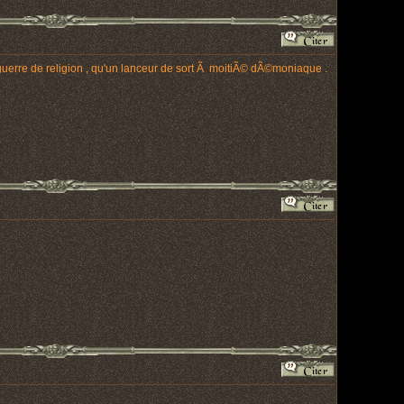
 guerre de religion , qu'un lanceur de sort Ã moitiÃ© dÃ©moniaque .