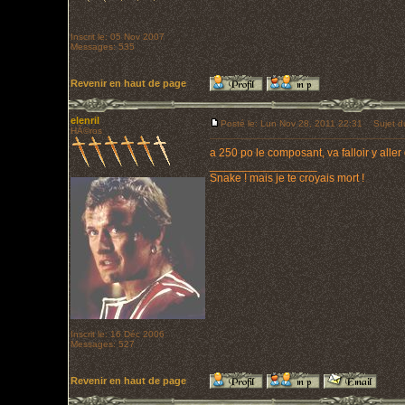
Inscrit le: 05 Nov 2007
Messages: 535
Revenir en haut de page
elenril
Posté le: Lun Nov 28, 2011 22:31
Sujet d
HÃ©ros
a 250 po le composant, va falloir y al
_________________
Snake ! mais je te croyais mort !
Inscrit le: 16 Déc 2006
Messages: 527
Revenir en haut de page