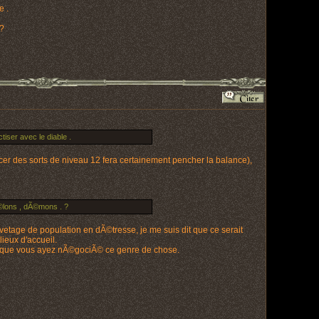
e .
?
iser avec le diable .
er des sorts de niveau 12 fera certainement pencher la balance),
Ã©lons , dÃ©mons . ?
vetage de population en dÃ©tresse, je me suis dit que ce serait
eux d'accueil.
ion que vous ayez nÃ©gociÃ© ce genre de chose.