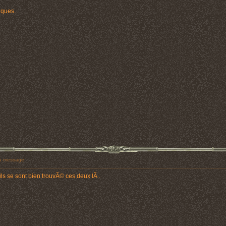
iques.
 message:
 ils se sont bien trouvÃ© ces deux lÃ .