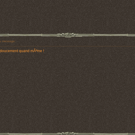
u message:
ler doucement quand mÃªme !