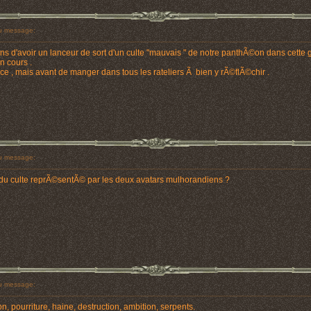
 message:
ins d'avoir un lanceur de sort d'un culte "mauvais " de notre panthÃ©on dans cette
 cours .
e , mais avant de manger dans tous les rateliers Ã bien y rÃ©flÃ©chir .
 message:
 du culte reprÃ©sentÃ© par les deux avatars mulhorandiens ?
 message:
, pourriture, haine, destruction, ambition, serpents.