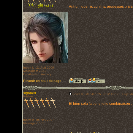
Anhur : guerre, conflits, prouesses phys
Inscrit le: 21 Aoû 2006
Messages: 2981
Localisation: Annecy
Revenir en haut de page
sighbert
Posté le: Mer Jan 25, 2012 19:17
Sujet du
HÃ©ros
Et bien cela fait une jolie combinaison ,
Inscrit le: 05 Nov 2007
Messages: 535