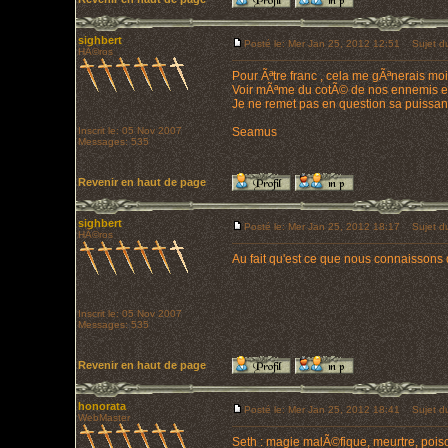
sighbert
Posté le: Mer Jan 25, 2012 12:51
Sujet du
HÃ©ros
Pour Ãªtre franc , cela me gÃªnerais mo
Voir mÃªme du cotÃ© de nos ennemis en
Je ne remet pas en question sa puissanc
Inscrit le: 05 Nov 2007
Seamus
Messages: 535
Revenir en haut de page
sighbert
Posté le: Mer Jan 25, 2012 18:17
Sujet du
HÃ©ros
Au fait qu'est ce que nous connaissons
Inscrit le: 05 Nov 2007
Messages: 535
Revenir en haut de page
honorata
Posté le: Mer Jan 25, 2012 18:41
Sujet du
WebMaster
Seth : magie malÃ©fique, meurtre, poison