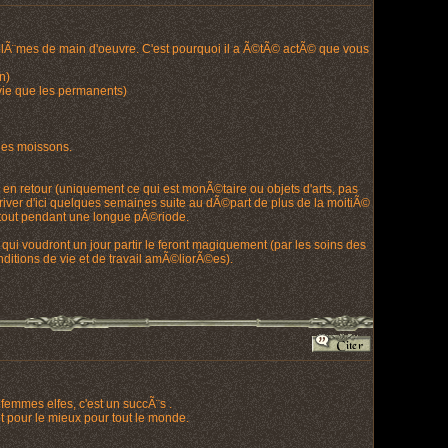
problÃ¨mes de main d'oeuvre. C'est pourquoi il a Ã©tÃ© actÃ© que vous
n)
vie que les permanents)
des moissons.
n retour (uniquement ce qui est monÃ©taire ou objets d'arts, pas
iver d'ici quelques semaines suite au dÃ©part de plus de la moitiÃ©
u tout pendant une longue pÃ©riode.
qui voudront un jour partir le feront magiquement (par les soins des
nditions de vie et de travail amÃ©liorÃ©es).
femmes elfes, c'est un succÃ¨s .
t pour le mieux pour tout le monde.