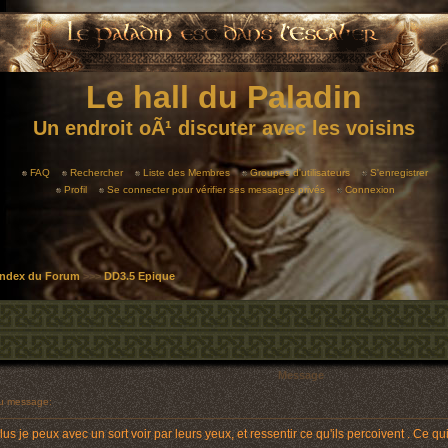
Le hall du Paladin
Un endroit oÃ¹ discuter avec les voisins
FAQ
Rechercher
Liste des Membres
Groupes d'utilisateurs
S'enregistrer
Profil
Se connecter pour vérifier ses messages privés
Connexion
 Index du Forum
>>>
DD3.5 Epique
Message
u message:
us je peux avec un sort voir par leurs yeux, et ressentir ce qu'ils percoivent . Ce 