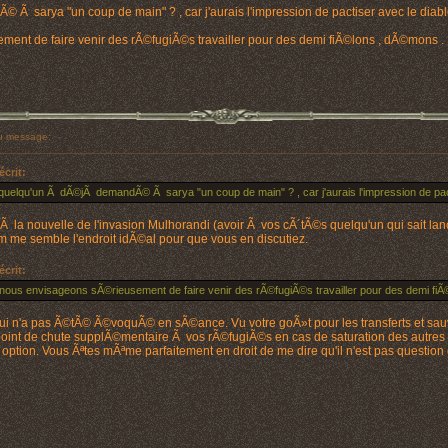
 sarya "un coup de main" ? , car j'aurais l'impression de pactiser avec le diabl
ent de faire venir des rÃ©fugiÃ©s travailler pour des demi fiÃ©lons , dÃ©mons . 
 message:
écrit:
quelqu'un Ã dÃ©jÃ demandÃ© Ã sarya "un coup de main" ? , car j'aurais l'impression de pact
la nouvelle de l'invasion Mulhorandi (avoir Ã vos cÃ´tÃ©s quelqu'un qui sait lanc
 me semble l'endroit idÃ©al pour que vous en discutiez.
écrit:
nous envisageons sÃ©rieusement de faire venir des rÃ©fugiÃ©s travailler pour des demi fi
 qui n'a pas Ã©tÃ© Ã©voquÃ© en sÃ©ance. Vu votre goÃ»t pour les transferts et sau
nt de chute supplÃ©mentaire Ã vos rÃ©fugiÃ©s en cas de saturation des autres li
te option. Vous Ãªtes mÃªme parfaitement en droit de me dire qu'il n'est pas quest