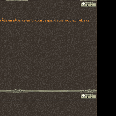
rra Ã§a en sÃ©ance en fonction de quand vous voudrez mettre ce