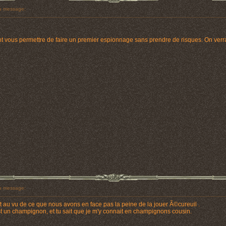
 message:
nt vous permettre de faire un premier espionnage sans prendre de risques. On ve
 message:
 Et au vu de ce que nous avons en face pas la peine de la jouer Ã©cureuil .
t un champignon, et tu sait que je m'y connait en champignons cousin.