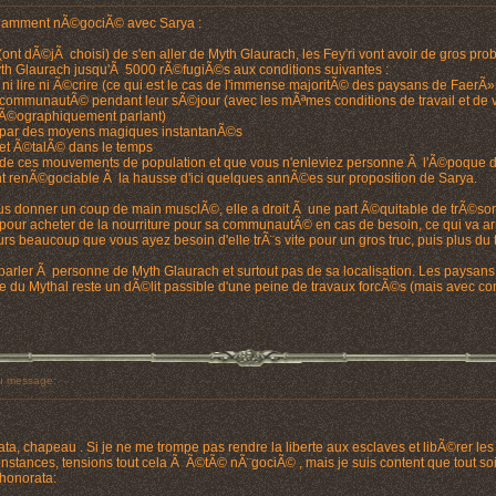
rillamment nÃ©gociÃ© avec Sarya :
 (ont dÃ©jÃ choisi) de s'en aller de Myth Glaurach, les Fey'ri vont avoir de gros 
Myth Glaurach jusqu'Ã 5000 rÃ©fugiÃ©s aux conditions suivantes :
ni lire ni Ã©crire (ce qui est le cas de l'immense majoritÃ© des paysans de FaerÃ»
sa communautÃ© pendant leur sÃ©jour (avec les mÃªmes conditions de travail et de 
 (gÃ©ographiquement parlant)
 par des moyens magiques instantanÃ©s
 et Ã©talÃ© dans le temps
 de ces mouvements de population et que vous n'enleviez personne Ã l'Ã©poque 
t renÃ©gociable Ã la hausse d'ici quelques annÃ©es sur proposition de Sarya.
 donner un coup de main musclÃ©, elle a droit Ã une part Ã©quitable de trÃ©sor e
pour acheter de la nourriture pour sa communautÃ© en cas de besoin, ce qui va arr
eurs beaucoup que vous ayez besoin d'elle trÃ¨s vite pour un gros truc, puis plus d
parler Ã personne de Myth Glaurach et surtout pas de sa localisation. Les paysans 
zone du Mythal reste un dÃ©lit passible d'une peine de travaux forcÃ©s (mais avec co
 message:
a, chapeau . Si je ne me trompe pas rendre la liberte aux esclaves et libÃ©rer les 
onstances, tensions tout cela Ã Ã©tÃ© nÃ¨gociÃ© , mais je suis content que tout soi
'honorata: