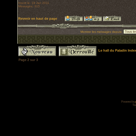
Inscrit le: 18 Jan 2011
Messages: 315
Revenir en haut de page
Montrer les messages depuis:
Le hall du Paladin Ind
Page
2
sur
3
Powered by
Tra