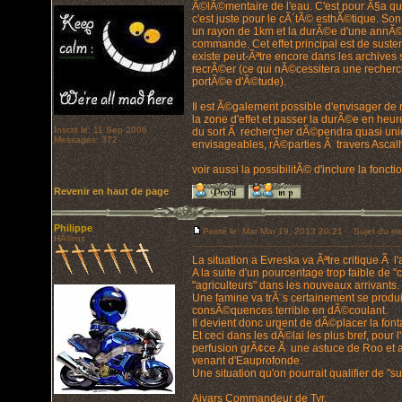
Ã©lÃ©mentaire de l'eau. C'est pour Ã§a que
c'est juste pour le cÃ´tÃ© esthÃ©tique. Son 
un rayon de 1km et la durÃ©e d'une annÃ©e. 
commande. Cet effet principal est de suste
existe peut-Ãªtre encore dans les archives 
recrÃ©er (ce qui nÃ©cessitera une recherc
portÃ©e d'Ã©tude).
Il est Ã©galement possible d'envisager de
la zone d'effet et passer la durÃ©e en heure
Inscrit le: 11 Sep 2006
du sort Ã rechercher dÃ©pendra quasi uniq
Messages: 372
envisageables, rÃ©parties Ã travers Ascalh
voir aussi la possibilitÃ© d'inclure la fonc
Revenir en haut de page
Philippe
Posté le: Mar Mar 19, 2013 20:21
Sujet du me
HÃ©ros
La situation a Evreska va Ãªtre critique Ã l'
A la suite d'un pourcentage trop faible de "c
"agriculteurs" dans les nouveaux arrivants.
Une famine va trÃ¨s certainement se produi
consÃ©quences terrible en dÃ©coulant.
Il devient donc urgent de dÃ©placer la fon
Et ceci dans les dÃ©lai les plus bref, pour l
perfusion grÃ¢ce Ã une astuce de Roo et av
venant d'Eauprofonde.
Une situation qu'on pourrait qualifier de "sur 
Aivars Commandeur de Tyr.