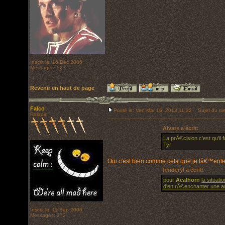
Inscrit le: 16 Déc 2006
Messages: 527
Revenir en haut de page
Falco
Posté le: Ven Mar 15, 2013 11:32
Sujet du me
Paladin
Aivars a écrit:
La prÃ©cision c'est qu'i
Tyr
Oui c'est bien comme cela que je lâ€™enten
fenderyl a écrit:
pour
Acalhorn
la situat
d'en rÃ©enchanter une a
Inscrit le: 11 Sep 2006
Messages: 372