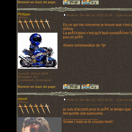
Revenir en haut de page
Philippe
Posté le: Jeu Mar 14, 2013 22:38
Sujet du me
HÃ©ros
En ce qui me concerne je trouve que c'est 
idÃ©e.
La prÃ©cision c'est qu'il faut considÃ©rer 
pas un prÃªt.
Aivars commandeur de Tyr
Inscrit le: 28 Aoû 2006
Messages: 471
Localisation: Annemasse
Revenir en haut de page
elenril
Posté le: Ven Mar 15, 2013 00:34
Sujet du me
HÃ©ros
je suis d'accord pour le prÃªt, le temps que
fait qu'elle soit autonome...
_________________
Snake ! mais je te croyais mort !