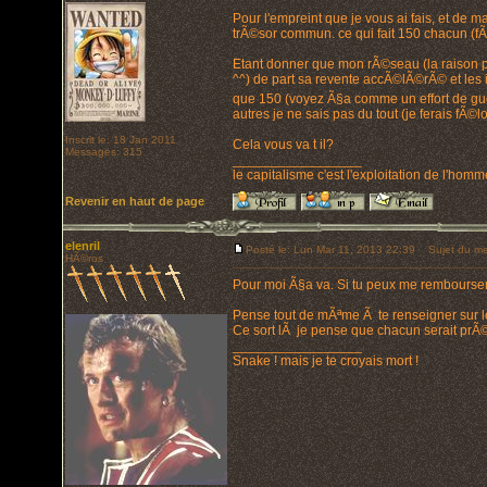
Pour l'empreint que je vous ai fais, et de 
trÃ©sor commun. ce qui fait 150 chacun (fÃ
Etant donner que mon rÃ©seau (la raison pou
^^) de part sa revente accÃ©lÃ©rÃ© et les 
que 150 (voyez Ã§a comme un effort de g
autres je ne sais pas du tout (je ferais fÃ©
Inscrit le: 18 Jan 2011
Cela vous va t il?
Messages: 315
_________________
le capitalisme c'est l'exploitation de l'hom
Revenir en haut de page
elenril
Posté le: Lun Mar 11, 2013 22:39
Sujet du me
HÃ©ros
Pour moi Ã§a va. Si tu peux me rembourser 
Pense tout de mÃªme Ã te renseigner sur le
Ce sort lÃ je pense que chacun serait prÃ
_________________
Snake ! mais je te croyais mort !