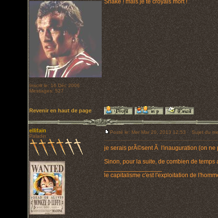
Snake ! mais je te croyais mort !
Inscrit le: 16 Déc 2006
Messages: 527
Revenir en haut de page
ellifain
Posté le: Mer Mar 20, 2013 12:53
Sujet du me
Paladin
je serais prÃ©sent Ã l'inauguration (on ne
Sinon, pour la suite, de combien de temps 
_________________
le capitalisme c'est l'exploitation de l'hom