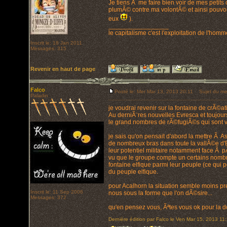
Je tiens Ã me faire bien voir de mes petits
plumÃ© contre ma volontÃ© et ainsi pouvoir 
eux
).
_________________
le capitalisme c'est l'exploitation de l'hom
Inscrit le: 18 Jan 2011
Messages: 315
Revenir en haut de page
Falco
Posté le: Mer Mar 13, 2013 20:11
Sujet du me
Paladin
je voudrai revenir sur la fontaine de crÃ©a
Au derniÃ¨res nouvelles Evresca et toujours 
le grand nombres de rÃ©fugiÃ©s qui sont ven
je sais qu'on pensait d'abord la mettre Ã As
de nombreux bras dans toute la vallÃ©e d'E
leur potentiel militaire notamment face Ã
vu que le groupe compte un certains nombre 
fontaine elfique parmi leur peuple (ce qui 
du peuple elfique.
pour Acalhorn la situation semble moins pr
Inscrit le: 11 Sep 2006
nous sous la forme que l'on dÃ©sire...
Messages: 372
qu'en pensez vous, Ãªtes vous ok pour la
Dernière édition par Falco le Ven Mar 15, 2013 11:3