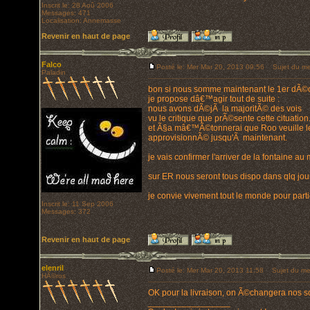
Inscrit le: 28 Aoû 2006
Messages: 471
Localisation: Annemasse
Revenir en haut de page
Falco
Posté le: Mer Mar 20, 2013 09:56
Sujet du me
Paladin
bon si nous somme maintenant le 1er dÃ©
je propose dâ€™agir tout de suite :
nous avons dÃ©jÃ la majoritÃ© des vois
vu le critique que prÃ©sente cette cituation
et Ã§a mâ€™Ã©tonnerai que Roo veuille les
approvisionnÃ© jusqu'Ã maintenant.
je vais confirmer l'arriver de la fontaine 
sur ER nous seront tous dispo dans qlq jours 
je convie vivement tout le monde pour parti
Inscrit le: 11 Sep 2006
Messages: 372
Revenir en haut de page
elenril
Posté le: Mer Mar 20, 2013 11:58
Sujet du me
HÃ©ros
OK pour la livraison, on Ã©changera nos s
_________________