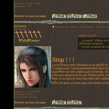
Inscrit le: 16 Déc 2006
Messages: 527
Revenir en haut de page
honorata
Posté le: Lun Mar 11, 2013 23:20
Sujet du me
WebMaster
ellifain a écrit:
... j'ai payÃ© 100kpo de
(fÃ©locial comprise).
... je vous propose de vo
Stop ! ! !
Les trÃ©sors avec lesquels tu as payÃ© le
"L'employeur" savait pertinemment qu'il tro
suprÃªme
sur des objets qu'il contenait. 
n'est pas seulement toi qui Ã©tait visÃ©, ma
Mais si en plus tu veux leur faire des cade
HÃ© les gars, je crois que vous tenez un b
Inscrit le: 21 Aoû 2006
Messages: 2981
Localisation: Annecy
Revenir en haut de page