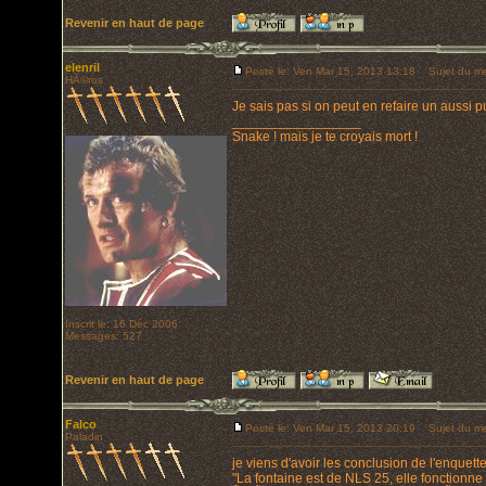
Revenir en haut de page
elenril
Posté le: Ven Mar 15, 2013 13:18
Sujet du me
HÃ©ros
Je sais pas si on peut en refaire un aussi pu
_________________
Snake ! mais je te croyais mort !
Inscrit le: 16 Déc 2006
Messages: 527
Revenir en haut de page
Falco
Posté le: Ven Mar 15, 2013 20:19
Sujet du me
Paladin
je viens d'avoir les conclusion de l'enquett
"La fontaine est de NLS 25, elle fonctionn