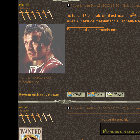
elenril
Posté le: Lun Mar 11, 2013 23:30
Sujet du me
HÃ©ros
au hasard ! c'est vite dit, il est quand mÃªm
Allez Ã partir de maintenant je l'appelle 
_________________
Snake ! mais je te croyais mort !
Inscrit le: 16 Déc 2006
Messages: 527
Revenir en haut de page
ellifain
Posté le: Lun Mar 11, 2013 23:57
Sujet du me
Paladin
honorata a écrit:
HÃ© les gars, je crois q