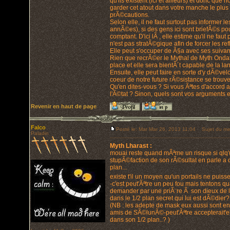
qu'ils existent (ici et ailleurs) et donc q
garder cet atout dans votre manche le plus
prÃ©cautions.
Selon elle, il ne faut surtout pas informer
annÃ©es), si des gens ici sont briefÃ©s pou
comptant. D'ici lÃ , elle estime qu'il ne fau
n'est pas stratÃ©gique afin de forcer les re
Elle peut s'occuper de Ã§a avec ses suivant
Rien que recrÃ©er le Mythal de Myth Ondath
place et elle sera bientÃ´t capable de la l
Ensuite, elle peut faire en sorte d'y dÃ©ve
coeur de notre future rÃ©sistance se trouve 
Qu'en dites-vous ? Si vous Ãªtes d'accord a
l'Ã©tat ? Sinon, quels sont vos arguments 
Revenir en haut de page
Falco
Posté le: Mar Mar 26, 2013 11:04
Sujet du me
Paladin
Myth Lharast :
mouai reste quand mÃªme un risque si qlq'u
stupÃ©faction de son rÃ©sultat en parle a q
plan...
existe t'il un moyen qu'un portails ne puiss
-c'est peut'Ãªtre un peu fou mais tentons 
demander par une priÃ¨re Ã son dieux de l
dans le 1/2 plan secret qui lui est dÃ©dier?
(NB : les adepte de mask eux aussi sont en
amis de SÃ©lunÃ©-peut'Ãªtre accepterait'e
dans son 1/2 plan..? )