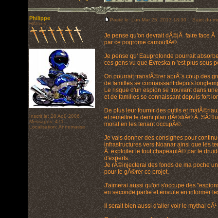
Philippe
Posté le: Lun Mar 25, 2013 18:30
Sujet du me
HÃ©ros
Je pense qu'on devrait dÃ©jÃ faire face 
par ce pogrome camouflÃ©.
Je pense qu' Eauprofonde pourrait absorbe
ces gens vu que Evreska n 'est plus sous p
On pourrait transfÃ©rer aprÃ¨s coup des g
de familles se connaissant depuis longtem
Le risque d'un espion se trouvant dans une 
et de familles se connaissant depuis fort 
De plus leur fournir des outils et matÃ©ria
Inscrit le: 28 Aoû 2006
et remettre le demi plan dÃ©diÃ© Ã SÃ©lu
Messages: 471
moral en les tenant occupÃ©.
Localisation: Annemasse
Je vais donner des consignes pour contin
infrastructures vers Noanar ainsi que les te
Ã exploiter le tout chapeautÃ© par le druid
d'experts.
Je rÃ©injecterai des fonds de ma poche une
pour le gÃ©rer ce projet.
J'aimerai aussi qu'on s'occupe des "espion
en seconde partie et ensuite en informer le
Il serait bien aussi d'aller voir le mythal oÃ