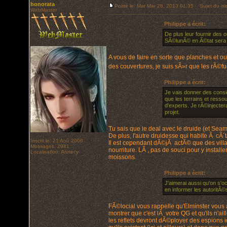
honorata
Posté le: Mar Mar 26, 2013 01:35
Sujet du me
WebMaster
Philippe a écrit:
De plus leur fournir des 
SÃ©lunÃ© en Ã©tat sera 
A vous de faire en sorte que planches et ou
des couvertures, je suis sÃ»r que les rÃ©f
Philippe a écrit:
Je vais donner des consi
que les terrains et resso
d'experts. Je rÃ©injecter
projet.
Tu sais que le deal avec le druide (et Seam
De plus, l'autre druidesse qui habite Ã c
Inscrit le: 21 Aoû 2006
Il est cependant dÃ©jÃ actÃ© que des villa
Messages: 2981
nourriture. LÃ , pas de souci pour y install
Localisation: Annecy
moissons.
Philippe a écrit:
J'aimerai aussi qu'on s'
en informer les autoritÃ©
FÃ©locial vous rappelle qu'Elminster vous av
montrer que c'est lÃ votre QG et qu'ils n'ai
les reflets devront dÃ©ployer des espions i