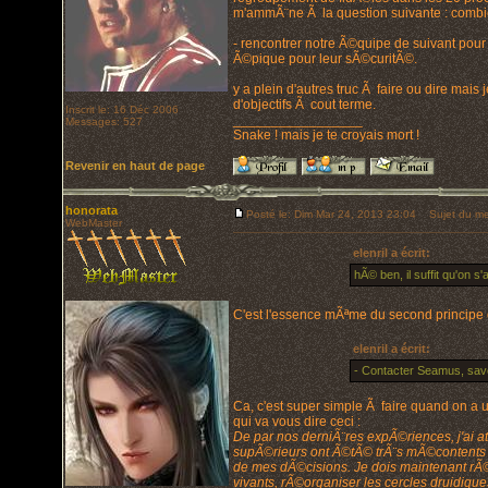
m'ammÃ¨ne Ã la question suivante : combie
- rencontrer notre Ã©quipe de suivant pour 
Ã©pique pour leur sÃ©curitÃ©.
y a plein d'autres truc Ã faire ou dire mai
d'objectifs Ã cout terme.
Inscrit le: 16 Déc 2006
_________________
Messages: 527
Snake ! mais je te croyais mort !
Revenir en haut de page
honorata
Posté le: Dim Mar 24, 2013 23:04
Sujet du me
WebMaster
elenril a écrit:
hÃ© ben, il suffit qu'on s'
C'est l'essence mÃªme du second principe
elenril a écrit:
- Contacter Seamus, savoi
Ca, c'est super simple Ã faire quand on 
qui va vous dire ceci :
De par nos derniÃ¨res expÃ©riences, j'ai at
supÃ©rieurs ont Ã©tÃ© trÃ¨s mÃ©contents 
de mes dÃ©cisions. Je dois maintenant rÃ©p
vivants, rÃ©organiser les cercles druidiques 