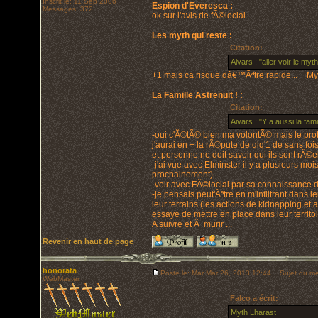
Inscrit le: 11 Sep 2006
Espion d'Everesca :
Messages: 372
ok sur l'avis de fÃ©locial
Les myth qui reste :
Citation:
Aivars : "aller voir le my
+1 mais ca risque dâ€™Ãªtre rapide... + M
La Famille Astrenuit ! :
Citation:
Aivars : "Y a aussi la fam
-oui c'Ã©tÃ© bien ma volontÃ© mais le pro
j'aurai en + la rÃ©pute de qlq'1 de sans fois 
et personne ne doit savoir qui ils sont rÃ©e
-j'ai vue avec Elminster il y a plusieurs moi
prochainement)
-voir avec FÃ©locial par sa connaissance du
-je pensais peut'Ãªtre en m'infiltrant dans 
leur terrains (les actions de kidnapping et a
essaye de mettre en place dans leur terri
A suivre et Ã murir ...
Revenir en haut de page
honorata
Posté le: Mar Mar 26, 2013 12:44
Sujet du me
WebMaster
Falco a écrit:
Myth Lharast