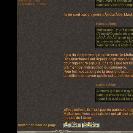
Messages: 2981
mask est'il un ennemi de 
Localisation: Annecy
dans leur volontÃ© d'orga
Ils ne sont pas ennemis dÃ©clarÃ©s. Mask e
Falco a écrit:
Mulhorande : y a t'il un 
d'inter-dÃ©pendance entr
dÃ©jÃ Ã©tÃ© tenter et
la guerre est'elle motivÃ
sans fin tant qu'il restera
Il y a du commerce qui existe entre la Mulho
Des marchands ont depuis longtemps saisi l'
pour reprendre ensuite, une fois que les es
vraiment de l'interruption du commerce.
Pour les motivations de la guerre, c'est un 
est difficile de savoir quelle est la positio
Falco a écrit:
Ã moins que nous n"ayon
dans un endroit sur Ã§a v
- pour info quel sont les
Effectivement, ils n'ont pas un panneau ma
Mythal que vous connaissiez qui ait une cr
dessus du Lantan.
Revenir en haut de page