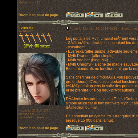
Messages: 527
Revenir en haut de page
honorata
Posté le: Mar Mar 26, 2013 00:51
Sujet du me
WebMaster
Les portails de Myth Lharast mÃ¨nent vers :
- SÃ©lunÃ© (activable en incantant feu de 
- Ascalhorn
- Evereska (aller simple, activable seuleme
- Myth Drannor (aller simple)
- Myth Adofaer (bloquÃ©)
- Myth Unnohyr (la zone de magie sauvage le
Bien entendu, ils ne fonctionnent que la nui
Sans chercher de difficultÃ©s, vous pouvez l
profondeurs). C'est le seul portail fonctionn
tÃ©lÃ©portation vers la salle des portails
et de prendre une ou deux prÃ©cautions.
DÃ©tecter les adeptes de la Toile d'Ombre
simple aussi car le transfert vers Myth Lhara
dÃ©tection du mal.
Inscrit le: 21 Aoû 2006
Messages: 2981
En admettant un rythme trÃ¨s tranquille d'
Localisation: Annecy
presque 15 000 dans la nuit.
Revenir en haut de page