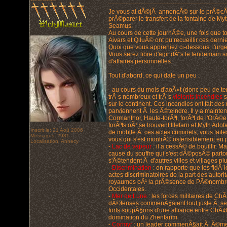
Je vous ai dÃ©jÃ annoncÃ© sur le prÃ©cÃ©d
prÃ©parer le transfert de la fontaine de M
Seamus.
Au cours de cette journÃ©e, une fois que to
Aivars et QiluÃ© ont pu recueillir ces derni
Quoi que vous appreniez ci-dessous, l'urgen
Vous serez libre d'agir dÃ¨s le lendemain 
d'affaires personnelles.
Tout d'abord, ce qui date un peu :
- au cours du mois d'aoÃ»t (donc peu de t
trÃ¨s nombreux et trÃ¨s
violents incendies
s
sur le continent. Ces incendies ont fait 
parviennent Ã les Ã©teindre. Il y a mainte
Cormanthor, Haute-forÃªt, forÃªt de l'OrÃ©
forÃªts oÃ¹ se trouvent Illefarn et Myth Ado
Inscrit le: 21 Aoû 2006
de mobile Ã ces actes criminels, vous fai
Messages: 2981
vous qui s'est montrÃ© ostensiblement en 
Localisation: Annecy
-
Lac de vapeur
: il a cessÃ© de bouillir.
cause du souffre qui s'est dÃ©posÃ© partou
s'Ã©tendent Ã d'autres villes et villages pl
-
Discrimination
: on rapporte que les fidÃ¨
actes discriminatoires de la part des autor
royaumes oÃ¹ la prÃ©sence de PÃ©nombre 
Occidentales.
-
Mer de Lune
: les forces militaires de Ch
dÃ©fenses commenÃ§aient tout juste Ã se r
forts soupÃ§ons d'une alliance entre ChÃ¢te
domination du Zhentarim.
-
Cormyr
: un leader commenÃ§ait Ã Ã©merge