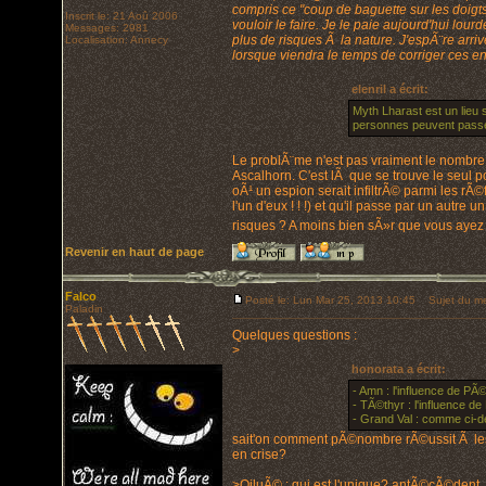
compris ce "coup de baguette sur les doigts
Inscrit le: 21 Aoû 2006
vouloir le faire. Je le paie aujourd'hui lo
Messages: 2981
plus de risques Ã la nature. J'espÃ¨re arriv
Localisation: Annecy
lorsque viendra le temps de corriger ces 
elenril a écrit:
Myth Lharast est un lieu s
personnes peuvent passer 
Le problÃ¨me n'est pas vraiment le nombre d
Ascalhorn. C'est lÃ que se trouve le seul p
oÃ¹ un espion serait infiltrÃ© parmi les rÃ
l'un d'eux ! ! !) et qu'il passe par un autr
risques ? A moins bien sÃ»r que vous ayez
Revenir en haut de page
Falco
Posté le: Lun Mar 25, 2013 10:45
Sujet du me
Paladin
Quelques questions :
>
honorata a écrit:
- Amn : l'influence de 
- TÃ©thyr : l'influence 
- Grand Val : comme ci-
sait'on comment pÃ©nombre rÃ©ussit Ã les 
en crise?
>QiluÃ© : qui est l'unique? antÃ©cÃ©dent, z