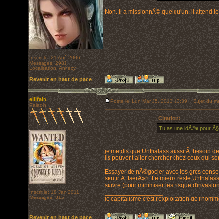
Non. Il a missionnÃ© quelqu'un, il attend le
Inscrit le: 21 Aoû 2006
Messages: 2981
Localisation: Annecy
Revenir en haut de page
ellifain
Posté le: Lun Mar 25, 2013 13:39
Sujet du me
Paladin
Citation:
Tu as une idÃ©e pour Ã§
je me dis que Unthalass aussi Ã besoin de 
ils peuvent aller chercher chez ceux qui s
Essayer de nÃ©gocier avec les gros consomm
sentir Ã faerÃ»n. Le mieux reste Unthalass
suivre (pour minimiser les risque d'invasion 
_________________
Inscrit le: 18 Jan 2011
Messages: 315
le capitalisme c'est l'exploitation de l'hom
Revenir en haut de page