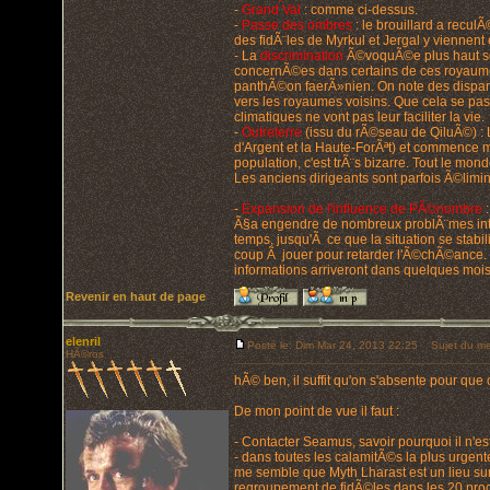
-
Grand Val
: comme ci-dessus.
-
Passe des ombres
: le brouillard a recul
des fidÃ¨les de Myrkul et Jergal y viennent
- La
discrimination
Ã©voquÃ©e plus haut se 
concernÃ©es dans certains de ces royaume
panthÃ©on faerÃ»nien. On note des dispari
vers les royaumes voisins. Que cela se pas
climatiques ne vont pas leur faciliter la vie.
-
Outreterre
(issu du rÃ©seau de QiluÃ©) : L
d'Argent et la Haute-ForÃªt) et commence m
population, c'est trÃ¨s bizarre. Tout le mo
Les anciens dirigeants sont parfois Ã©limin
-
Expansion de l'influence de PÃ©nombre
:
Ã§a engendre de nombreux problÃ¨mes inter
temps, jusqu'Ã ce que la situation se stabi
coup Ã jouer pour retarder l'Ã©chÃ©ance.
informations arriveront dans quelques mois
Revenir en haut de page
elenril
Posté le: Dim Mar 24, 2013 22:25
Sujet du me
HÃ©ros
hÃ© ben, il suffit qu'on s'absente pour que ce
De mon point de vue il faut :
- Contacter Seamus, savoir pourquoi il n'est
- dans toutes les calamitÃ©s la plus urgent
me semble que Myth Lharast est un lieu sur
regroupement de fidÃ©les dans les 20 procha