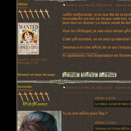
ellifain
Posté le: Lun Mar 25, 2013 13:18
Sujet du me
Paladin
cotÃ© mulhorande, si on leur file de la bouf
reconstituÃ© (et rien ne dit que cette foi
pour leur en donner. Le mieux serait de fai
Pour les rÃ©fugier, je vais vous laisser g
Coter pÃ©nombre, on ne peut qu'attendre les
Seamus a-t-il une idÃ©e de ce qui c'est pa
_________________
le capitalisme c'est l'exploitation de l'hom
Inscrit le: 18 Jan 2011
Messages: 315
Revenir en haut de page
honorata
Posté le: Lun Mar 25, 2013 13:23
Sujet du me
WebMaster
ellifain a écrit:
Le mieux serait de faire 
Tu as une idÃ©e pour Ã§a ?
ellifain a écrit:
Seamus a-t-il une idÃ©e 