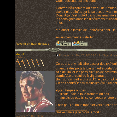
Quelques suggestions donc.
Contrez PÃ©nombre au niveau de l'influence
d'avoir plus d'infos sur le sujet,pour vraimen
Donc Ã§a c'est plutÃ´t dans plusieurs mois
les consignes dans les diffÃ©rents rÃ©seaux
infos.
Y a aussi la famille de FendÃ©ryl dont il fau
Aivars commandeur de Tyr.
Revenir en haut de page
elenril
Posté le: Lun Mar 25, 2013 23:43
Sujet du me
HÃ©ros
On peut tout Ã fait faire passer des rÃ©fug
chambre des portails par un autre portail, 
Afin de limiter les possibilitÃ©s de scrutat
d'arrivÃ©e et celui de Myth Lharast.
Bien sur on mettra un systÃ¨me de contrÃ´le
On doit contrÃ´ler au moins les Ã©lÃ©ment
-lycanthropes ou pas
- utilisateur de la toile d'ombre ou pas
- mauvais ou pas (si ce concept a encore u
Enfin peux tu nous rappeler vers quelles de
_________________
Snake ! mais je te croyais mort !
Inscrit le: 16 Déc 2006