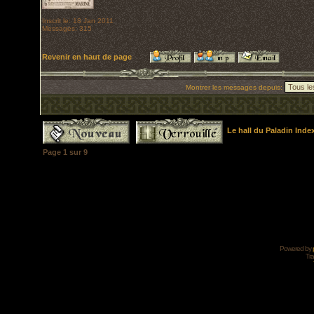
Inscrit le: 18 Jan 2011
Messages: 315
Revenir en haut de page
Montrer les messages depuis:
Le hall du Paladin Ind
Page
1
sur
9
Powered by
Tra