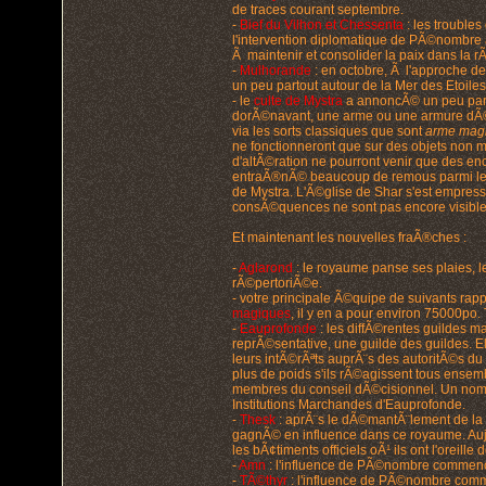
de traces courant septembre.
-
Bief du Vilhon et Chessenta
: les trouble
l'intervention diplomatique de PÃ©nombre
Ã maintenir et consolider la paix dans la r
-
Mulhorande
: en octobre, Ã l'approche de
un peu partout autour de la Mer des Etoile
- le
culte de Mystra
a annoncÃ© un peu part
dorÃ©navant, une arme ou une armure dÃ©
via les sorts classiques que sont
arme mag
ne fonctionneront que sur des objets non m
d'altÃ©ration ne pourront venir que des en
entraÃ®nÃ© beaucoup de remous parmi les en
de Mystra. L'Ã©glise de Shar s'est empress
consÃ©quences ne sont pas encore visible
Et maintenant les nouvelles fraÃ®ches :
-
Aglarond
: le royaume panse ses plaies, l
rÃ©pertoriÃ©e.
- votre principale Ã©quipe de suivants rapp
magiques
, il y en a pour environ 75000po
-
Eauprofonde
: les diffÃ©rentes guildes m
reprÃ©sentative, une guilde des guildes. 
leurs intÃ©rÃªts auprÃ¨s des autoritÃ©s du 
plus de poids s'ils rÃ©agissent tous ensemb
membres du conseil dÃ©cisionnel. Un nom p
Institutions Marchandes d'Eauprofonde.
-
Thesk
: aprÃ¨s le dÃ©mantÃ¨lement de la g
gagnÃ© en influence dans ce royaume. Aujo
les bÃ¢timents officiels oÃ¹ ils ont l'oreille 
-
Amn
: l'influence de PÃ©nombre commenc
-
TÃ©thyr
: l'influence de PÃ©nombre comme