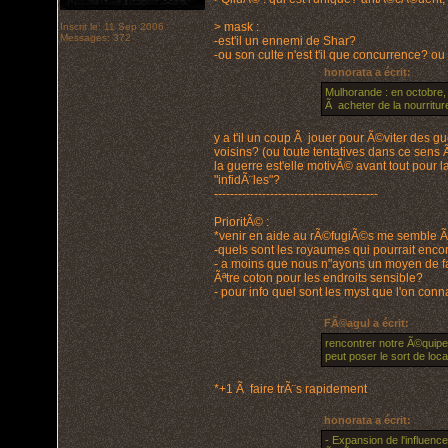
> mask :
Inscrit le: 11 Sep 2006
Messages: 372
-est'il un ennemi de Shar?
-ou son culte n'est t'il que concurrence? o
honorata a écrit:
Mulhorande : en octobre,
Ã acheter de la nourritur
y a t'il un coup Ã jouer pour Ã©viter des 
voisins? (ou toute tentatives dans ce se
la guerre est'elle motivÃ© avant tout pour l
"infidÃ¨les"?
-----------------------------------------
PrioritÃ© :
*venir en aide au rÃ©fugiÃ©s me semble Ã©
-quels sont les royaumes qui pourrait encor
- a moins que nous n"ayons un moyen de fa
Ãªtre coton pour les endroits sensible?
- pour info quel sont les myst que l'on con
FÃ©agul a écrit:
rencontrer notre Ã©quipe
peut poser le sort de loc
*+1 Ã faire trÃ¨s rapidement
honorata a écrit:
- Expansion de l'influen