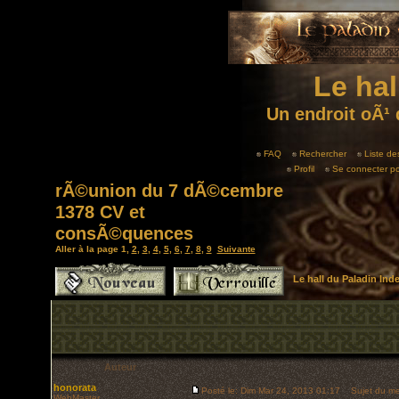
Le hal
Un endroit oÃ¹ 
FAQ
Rechercher
Liste d
Profil
Se connecter po
rÃ©union du 7 dÃ©cembre
1378 CV et
consÃ©quences
Aller à la page
1
,
2
,
3
,
4
,
5
,
6
,
7
,
8
,
9
Suivante
Le hall du Paladin In
Auteur
honorata
Posté le: Dim Mar 24, 2013 01:17
Sujet du me
WebMaster