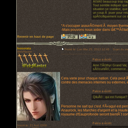
Ã©tÃ© beaucoup trop rap
Tout semble indiquer que
situation se stabilise, qu
un coup Ã jouer pour re
spÃ©cifiquement sur ce su
*A s'occuper assurÃ©ment Ã moyen therm
-Mais pouvons nous aider dans lâ€™Ã©tat
Revenir en haut de page
honorata
Posté le: Lun Mar 25, 2013 12:46
Sujet du me
WebMaster
Falco a écrit:
Amn TÃ©thyr Grand Val,
sÃ©curitÃ©, commerce...) 
Cela varie pour chaque nation. Cela peut Ã
contre des menaces internes ou externes, et
Falco a écrit:
QiluÃ© : qui est l'unique
Personne ne sait qui c'est. FÃ«agul est per
Anaurock, les Marches d'argent et la Haute
royaume d'Eauprofonde seront bientÃ´t conc
Falco a écrit:
Inscrit le: 21 Aoû 2006