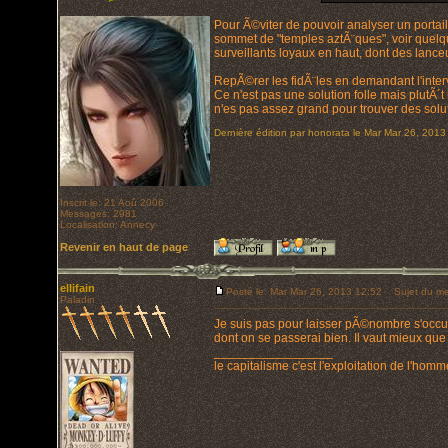
Pour Ã©viter de pouvoir analyser un portail
sommet de "temples aztÃ¨ques", voir quelq
surveillants loyaux en haut, dont des lanceu
RepÃ©rer les fidÃ¨les en demandant l'inte
Ce n'est pas une solution folle mais plutÃ´t
n'es pas assez grand pour trouver des solut
Dernière édition par honorata le Mar Mar 26, 2013 
Inscrit le: 21 Aoû 2006
Messages: 2981
Localisation: Annecy
Revenir en haut de page
ellifain
Posté le: Mar Mar 26, 2013 12:52
Sujet du me
Paladin
Je suis pas pour laisser pÃ©nombre s'occup
dont on se passerai bien. Il vaut mieux qu
_________________
le capitalisme c'est l'exploitation de l'hom