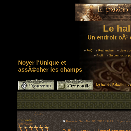
Le hal
Un endroit oÃ¹ 
FAQ
Rechercher
Liste d
Profil
Se connecter po
Noyer l'Unique et
assÃ©cher les champs
Le hall du Paladin In
Auteur
honorata
Posté le: Sam Nov 01, 2014 19:19
Sujet du me
WebMaster
Ce fil de discussion est ouvert pour que vo