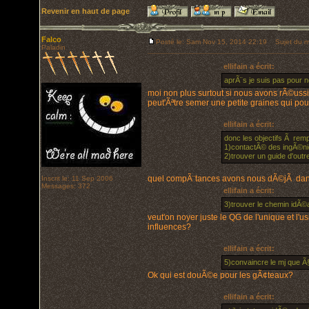
Revenir en haut de page
Falco
Posté le: Sam Nov 15, 2014 22:19
Sujet du m
Paladin
ellifain a écrit:
aprÃ¨s je suis pas pour
moi non plus surtout si nous avons rÃ©uss
peut'Ãªtre semer une petite graines qui pou
ellifain a écrit:
donc les objectifs Ã rempl
1)contactÃ© des ingÃ©nie
2)trouver un guide d'outre
quel compÃ¨tances avons nous dÃ©jÃ dans 
Inscrit le: 11 Sep 2006
Messages: 372
ellifain a écrit:
3)trouver le chemin idÃ©
veut'on noyer juste le QG de l'unique et l
influences?
ellifain a écrit:
5)convaincre le mj que Ã
Ok qui est douÃ©e pour les gÃ¢teaux?
ellifain a écrit: