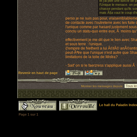
et j'ai ptet une idÃ©e de
l'Unique le menace. on peu
chasse pendant qu'ils son
mais Ã§a vaut le coup d'e
perso je ne suis pas pour, vraisemblablemen
de contacte avec l'outreterre avec les fuit
l'unique comme par hasard justement sous le
conclu un statu-quo entre eux, Ã moins qu'
effectivement je me dit que le lien avec Sh
et sous terre : l'unique.
(l'empire de Netheril a lui Ã©tÃ© anÃ©antis, 
peut-Ãªtre que l'unique n'est autre que Sha
limitations de la toile de Mistra?
- Sait' on si le faerzress s'applique aussi Ã
Revenir en haut de page
Montrer les messages depuis:
Le hall du Paladin Ind
Page
1
sur
1