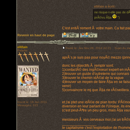
ellifain a écrit:
ne risque-t-elle pas de d
prÃ©vu Ã§a
")
C'est entiÃ¨rement Ã votre main. Ca fait p
Revenir en haut de page
ellifain
Posté le: Jeu Nov 06, 2014 22:21
Sujet du me
Paladin
aprÃ¨s je suis pas pour noyÃ© mezzo (princ
donc les objectifs Ã remplir sont:
1)contactÃ© des ingÃ©nieur/ expert en mÃ
2)trouver un guide d'outreterre qui connais 
3)trouver le chemin idÃ©al de la vague
4)trouver un moyen de faire Ã§a en se fais
venir)
5)convaincre le mj que Ã§a ne rÃ©veillera
et j'ai ptet une idÃ©e de plan tordu: PÃ©n
Inscrit le: 18 Jan 2011
Messages: 315
diversion en leur parlant de l'Unique, ils en
(c'est peut-Ãªtre un peu gros, mais Ã§a vaut
messieurs Ã vos cerveaux moi j'ai un trÃ
_________________
le capitalisme c'est l'exploitation de l'hom