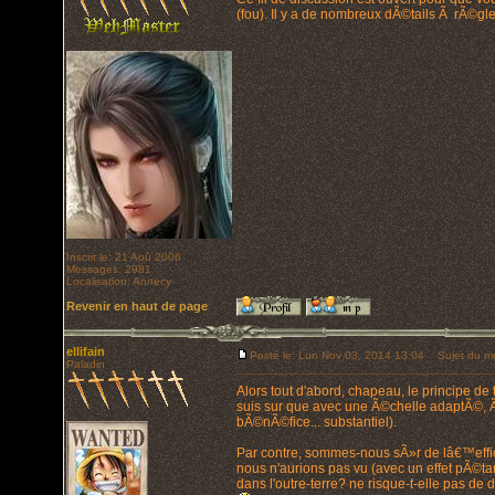
(fou). Il y a de nombreux dÃ©tails Ã rÃ©gle
Inscrit le: 21 Aoû 2006
Messages: 2981
Localisation: Annecy
Revenir en haut de page
ellifain
Posté le: Lun Nov 03, 2014 13:04
Sujet du m
Paladin
Alors tout d'abord, chapeau, le principe de
suis sur que avec une Ã©chelle adaptÃ©, Ã§a
bÃ©nÃ©fice... substantiel).
Par contre, sommes-nous sÃ»r de lâ€™effica
nous n'aurions pas vu (avec un effet pÃ©ta
dans l'outre-terre? ne risque-t-elle pas d