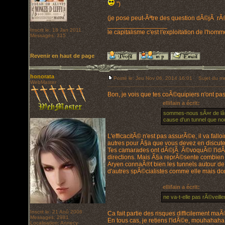
")
(je pose peut-Ãªtre des question dÃ©jÃ rÃ
_________________
Inscrit le: 18 Jan 2011
le capitalisme c'est l'exploitation de l'hom
Messages: 315
Revenir en haut de page
honorata
Posté le: Jeu Nov 06, 2014 16:01
Sujet du me
WebMaster
Bon, je vois que tes coÃ©quipiers n'ont pas
ellifain a écrit:
sommes-nous sÃ»r de lâ€™
cause d'un tunnel que no
L'efficacitÃ© n'est pas assurÃ©e, il va fallo
autres pour Ã§a que vous devez en discuter
Tes camarades ont dÃ©jÃ Ã©voquÃ© l'idÃ©e 
directions. Mais Ã§a reprÃ©sente combien de
Aryen connaÃ®t bien les tunnels autour de M
d'autres spÃ©cialistes comme elle mais don
ellifain a écrit:
ne va-t-elle pas rÃ©veill
Inscrit le: 21 Aoû 2006
Ca fait partie des risques difficilement ma
Messages: 2981
En tous cas, je retiens l'idÃ©e, mouhahaha
Localisation: Annecy