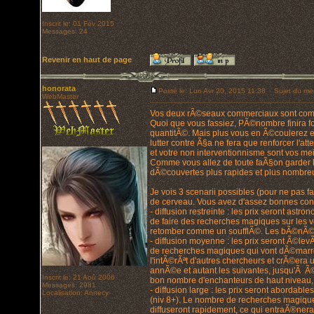
Inscrit le: 01 Fév 2015
Messages: 24
Revenir en haut de page
honorata
Posté le: Lun Avr 20, 2015 11:38
Sujet du me
WebMaster
Vos deux rÃ©seaux commerciaux sont complÃ
Quoi que vous fassiez, PÃ©nombre finira f
quantitÃ©. Mais plus vous en Ã©coulerez e
lutter contre Ã§a ne fera que renforcer l'at
et votre non interventionnisme sont vos me
Comme vous allez de toute faÃ§on garder la
dÃ©couvertes plus rapides et plus nombreu
Je vois 3 scenarii possibles (pour ne pas 
de cerveau. Vous avez d'assez bonnes con
- diffusion restreinte : les prix seront astr
de faire des recherches magiques sur les 
retomber comme un soufflÃ©. Les bÃ©nÃ©fi
- diffusion moyenne : les prix seront Ã©l
de recherches magiques qui vont dÃ©marrer
l'intÃ©rÃªt d'autres chercheurs et crÃ©era
annÃ©e et autant les suivantes, jusqu'Ã Ã©
Inscrit le: 21 Aoû 2006
bon nombre d'enchanteurs de haut niveau, c
Messages: 2981
- diffusion large : les prix seront abordab
Localisation: Annecy
(niv 8+). Le nombre de recherches magiqu
diffuseront rapidement, ce qui entraÃ®nera