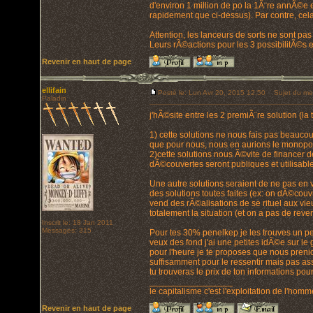
d'environ 1 million de po la 1Ã¨re annÃ©e 
rapidement que ci-dessus). Par contre, ce
Attention, les lanceurs de sorts ne sont pas 
Leurs rÃ©actions pour les 3 possibilitÃ©s e
Revenir en haut de page
ellifain
Posté le: Lun Avr 20, 2015 12:50
Sujet du me
Paladin
j'hÃ©site entre les 2 premiÃ¨re solution (l
1) cette solutions ne nous fais pas beauco
que pour nous, nous en aurions le monopole 
2)cette solutions nous Ã©vite de financer d
dÃ©couvertes seront publiques et utilisab
Une autre solutions seraient de ne pas en ve
des solutions toutes faites (ex: on dÃ©couv
vend des rÃ©alisations de se rituel aux vieu
totalement la situation (et on a pas de rev
Inscrit le: 18 Jan 2011
Messages: 315
Pour tes 30% penelkep je les trouves un peu
veux des fond j'ai une petites idÃ©e sur le
pour l'heure je te proposes que nous pren
suffisamment pour le ressentir mais pas as
tu trouveras le prix de ton informations pou
_________________
le capitalisme c'est l'exploitation de l'hom
Revenir en haut de page