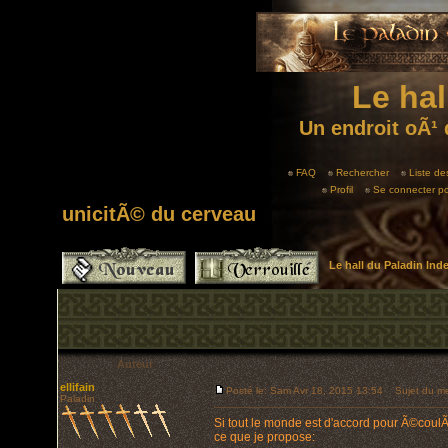
Le hal
Un endroit oÃ¹ 
FAQ
Rechercher
Liste d
Profil
Se connecter po
unicitÃ© du cerveau
Le hall du Paladin In
Auteur
ellifain
Posté le: Sam Avr 18, 2015 13:54
Sujet du mes
Paladin
Si tout le monde est d'accord pour Ã©coulÃ©
ce que je propose: