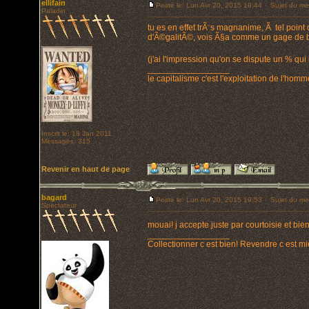
ellifain
Posté le: Lun Avr 20, 2015 18:44
Sujet du me
Paladin
tu es en effet trÃ¨s magnanime, Ã tel poin
d'Ã©galitÃ©, vois Ã§a comme un gage de bie
(j'ai l'impression qu'on se dispute un % q
_________________
le capitalisme c'est l'exploitation de l'hom
Inscrit le: 18 Jan 2011
Messages: 315
Revenir en haut de page
bagard
Posté le: Lun Avr 20, 2015 19:53
Sujet du me
Spectateur
mouai! j accepte juste par courtoisie et b
_________________
Collectionner c est bien! Revendre c est mi