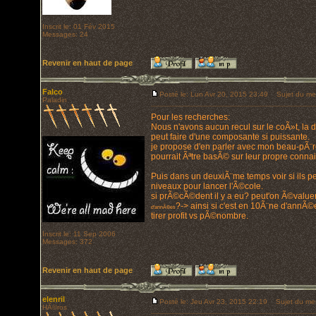
Inscrit le: 01 Fév 2015
Messages: 24
Revenir en haut de page
Falco
Posté le: Lun Avr 20, 2015 23:49
Sujet du me
Paladin
Pour les recherches:
Nous n'avons aucun recul sur le coÃ»t, la d
peut faire d'une composante si puissante.
je propose d'en parler avec mon beau-pÃ¨re 
pourrait Ãªtre basÃ© sur leur propre conna
Puis dans un deuxiÃ¨me temps voir si ils pe
niveaux pour lancer l'Ã©cole.
si prÃ©cÃ©dent il y a eu? peut'on Ã©valuer s
?-> ainsi si c'est en 10Ã¨ne d'annÃ
d'annÃ©es
tirer profit vs pÃ©nombre.
Inscrit le: 11 Sep 2006
Messages: 372
Revenir en haut de page
elenril
Posté le: Jeu Avr 23, 2015 22:19
Sujet du me
HÃ©ros