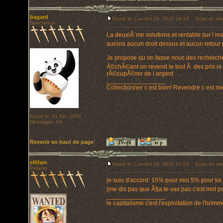
bagard
Posté le: Lun Avr 20, 2015 16:18
Sujet du me
Spectateur
La deuxiÃ¨me solutions et rentable sur l in
aurons aucun droit dessus et aucun retou
Je propose qu on fasse nous des recherches;
Ã©chÃ©ant on revend le tout Ã des prix ni t
rÃ©cupÃ©rer de l argent
_________________
Collectionner c est bien! Revendre c est mi
Inscrit le: 01 Fév 2015
Messages: 24
Revenir en haut de page
ellifain
Posté le: Lun Avr 20, 2015 17:24
Sujet du me
Paladin
je suis d'accord: 15% pour moi 5% pour toi.
(me dis pas que Ã§a te vas pas c'est mot 
_________________
le capitalisme c'est l'exploitation de l'hom