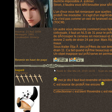
durÃ©e impossible Ã estimer.
Sinon, il faudra vous dÃ©brouiller pour dÃ©
L'un d'eux vous fait remarquer que quelles q
problÃ¨me insoluble : il s'agit d'un ingrÃ©di
Ce n'est pas comme un oeil de tyranoeil ou
(TGCM).
Un autre vous demande comment vous faites
Inscrit le: 21 Aoû 2006
collossale, il faut un NLS de 31 pour le p
Messages: 2981
de dÃ©couper le cerveau en morceaux et 
Localisation: Annecy
donne 2 sorts de drain 24 par jour. Mais Ã§
maux.
Sous-traiter Ã§a Ã des prÃªtres de son tem
drain 11. Ca fait quand mÃªme beaucoup d
Un objet magique qui prÃ©serve en perman
Revenir en haut de page
bagard
Posté le: Mar Mai 19, 2015 13:31
Sujet du me
Spectateur
moi je dis il faut tout revendre et rapi
C est source de problÃ¨me encore
_________________
Collectionner c est bien! Revendre c est mi