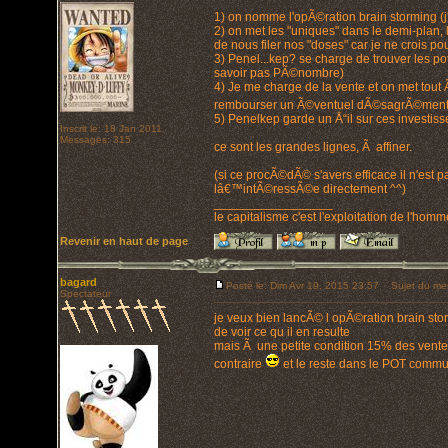
1) on nomme l'opÃ©ration brain storming (j'
2) on met les "uniques" dans le demi-plan,
de nous filer nos "doses" car je ne crois po
3) Penel...kep? se charge de trouver les pot
savoir pas PÃ©nombre)
4) Je me charge de la vente et on met tout
rembourser un Ã©ventuel dÃ©sagrÃ©ment d
5) Penelkep garde un Å“il sur ces investisse
Inscrit le: 18 Jan 2011
Messages: 315
ce sont les grandes lignes, Ã affiner.
(si ce procÃ©dÃ© s'avers efficace il n'est 
lâ€™intÃ©ressÃ©e directement ^^)
_________________
le capitalisme c'est l'exploitation de l'hom
Revenir en haut de page
bagard
Posté le: Dim Avr 19, 2015 23:57
Sujet du me
Spectateur
je veux bien lancÃ© l opÃ©ration brain storm
de voir ce qu il en resulte
mais Ã une petite condition 15% des ventes
contraire
et le reste dans le POT commun