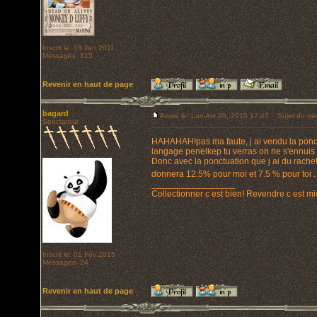
Inscrit le: 18 Jan 2011
Messages: 315
Revenir en haut de page
bagard
Posté le: Lun Avr 20, 2015 17:47
Sujet du me
Spectateur
HAHAHAH!pas ma faute, j ai vendu la ponctu
langage penelkep tu verras on ne s'ennuis 
Donc avec la ponctuation que j ai du rach
donnera 12.5% pour moi et 7.5 % pour toi 
_________________
Collectionner c est bien! Revendre c est mi
Inscrit le: 01 Fév 2015
Messages: 24
Revenir en haut de page