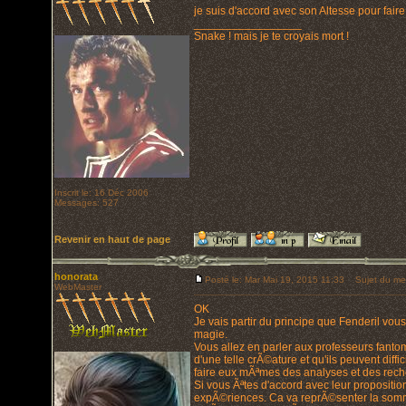
je suis d'accord avec son Altesse pour fai
_________________
Snake ! mais je te croyais mort !
Inscrit le: 16 Déc 2006
Messages: 527
Revenir en haut de page
honorata
Posté le: Mar Mai 19, 2015 11:33
Sujet du me
WebMaster
OK
Je vais partir du principe que Fenderil vo
magie.
Vous allez en parler aux professeurs fanto
d'une telle crÃ©ature et qu'ils peuvent diff
faire eux mÃªmes des analyses et des rech
Si vous Ãªtes d'accord avec leur propositio
expÃ©riences. Ca va reprÃ©senter la somm