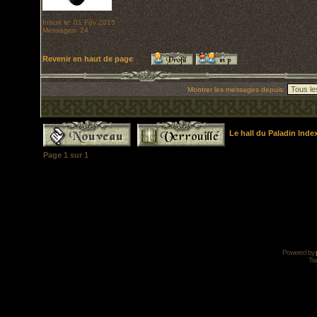
Inscrit le: 01 Fév 2015
Messages: 24
Revenir en haut de page
Montrer les messages depuis:
Le hall du Paladin Ind
Page
1
sur
1
Powered by
Tra