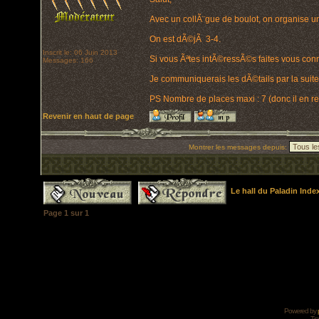
Avec un collÃ¨gue de boulot, on organise un
On est dÃ©jÃ 3-4.
Inscrit le: 06 Juin 2013
Si vous Ãªtes intÃ©ressÃ©s faites vous conn
Messages: 166
Je communiquerais les dÃ©tails par la suite
PS Nombre de places maxi : 7 (donc il en res
Revenir en haut de page
Montrer les messages depuis:
Le hall du Paladin Ind
Page
1
sur
1
Powered by
Tra