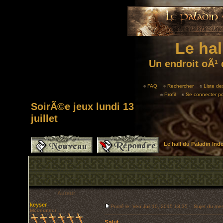
Le hal
Un endroit oÃ¹ 
FAQ
Rechercher
Liste d
Profil
Se connecter po
SoirÃ©e jeux lundi 13
juillet
Le hall du Paladin In
Auteur
keyser
Posté le: Ven Juil 10, 2015 13:35
Sujet du messa
Moderateur
Salut,