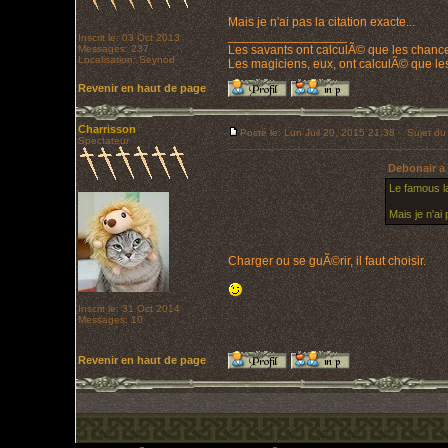
Mais je n'ai pas la citation exacte...
_________________
Inscrit le: 03 Oct 2013
Messages: 237
Les savants ont calculÃ© que les chanc
Localisation: Seynod
Les magiciens, eux, ont calculÃ© que les
Revenir en haut de page
Charrisson
Posté le: Lun Juil 20, 2015 21:38
Sujet du
Spectateur
Debonair a 
Le famous la
Mais je n'ai 
Charger ou se guÃ©rir, il faut choisir.
Inscrit le: 31 Oct 2014
Messages: 10
Revenir en haut de page