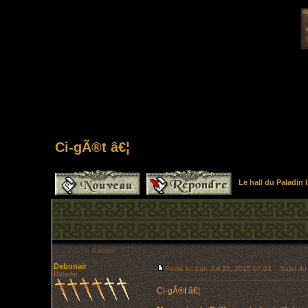
Ci-gÃ®t â€¦
Le hall du Paladin
Auteur
Debonair
Posté le: Lun Juil 20, 2015 07:03
Sujet du 
Paladin
Ci-gÃ®t â€¦