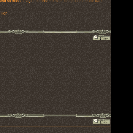
sseur sa masse magique dans une main, une potion de soin dans
lion.