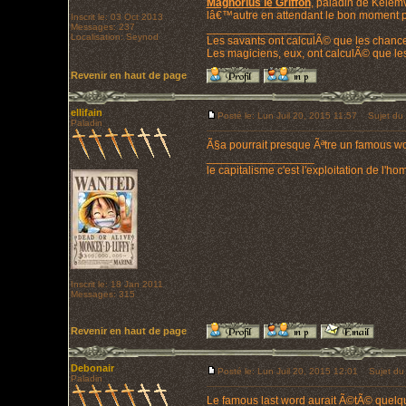
Magnorius le Griffon
, paladin de Kelem
lâ€™autre en attendant le bon moment po
Inscrit le: 03 Oct 2013
Messages: 237
_________________
Localisation: Seynod
Les savants ont calculÃ© que les chanc
Les magiciens, eux, ont calculÃ© que les
Revenir en haut de page
ellifain
Posté le: Lun Juil 20, 2015 11:57
Sujet du 
Paladin
Ã§a pourrait presque Ãªtre un famous wor
_________________
le capitalisme c'est l'exploitation de l'
Inscrit le: 18 Jan 2011
Messages: 315
Revenir en haut de page
Debonair
Posté le: Lun Juil 20, 2015 12:01
Sujet du
Paladin
Le famous last word aurait Ã©tÃ© quelque 