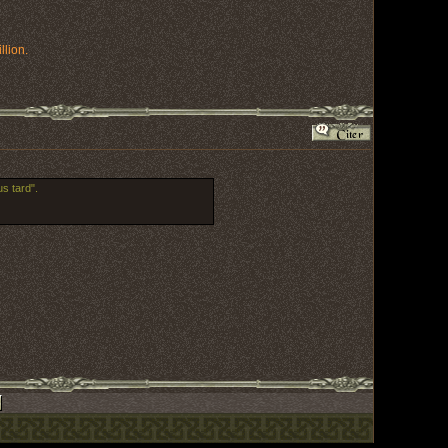
lion.
s tard".