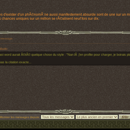
es d'exister d'un phÃ©nomÃ¨ne aussi manifestement absurde sont de une sur un mil
 chances uniques sur un million se rÃ©alisent neuf fois sur dix.
 message:
écrit:
st word aurait Ã©tÃ© quelque chose du style : "Nan lÃ j'en profite pour charger, je boirais plu
pas la citation exacte...
Montrer les messages depuis: