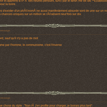
vor et apprenti BTP Ã ses heures perdues, tuÃ© par le fantÃ´me de lâ€™Eclabou
ur la boire.
es d'exister d'un phÃ©nomÃ¨ne aussi manifestement absurde sont de une sur un mil
 chances uniques sur un million se rÃ©alisent neuf fois sur dix.
message:
d, sauf qu'il n'y a pas de mot
homme par l'homme, le communisme, c'est l'inverse
 message:
chose du style : "Nan lÃ j'en profite pour charger, je boirais plus tard".