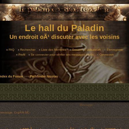
Le hall du Paladin
Un endroit oÃ¹ discuter avec les voisins
FAQ
Rechercher
Liste des Membres
Groupes d'utilisateurs
S'enregistrer
Profil
Se connecter pour vérifier ses messages privés
Connexion
 Index du Forum
>>>
Pathfinder Nicolas
Message
message: Ci-gÃ®t â€¦