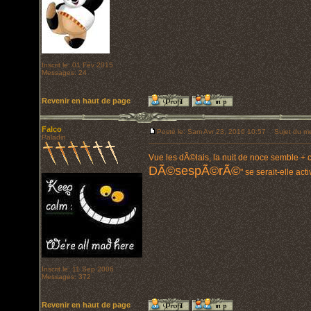
Inscrit le: 01 Fév 2015
Messages: 24
Revenir en haut de page
Falco
Posté le: Sam Avr 23, 2016 10:57
Sujet du me
Paladin
Vue les dÃ©lais, la nuit de noce semble 
DÃ©sespÃ©rÃ©
" se serait-elle acti
Inscrit le: 11 Sep 2006
Messages: 372
Revenir en haut de page