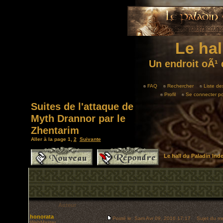
Le hal
Un endroit oÃ¹ 
FAQ
Rechercher
Liste d
Profil
Se connecter po
Suites de l'attaque de
Myth Drannor par le
Zhentarim
Aller à la page
1
,
2
Suivante
Le hall du Paladin In
Auteur
honorata
Posté le: Sam Avr 09, 2016 17:17
Sujet du mes
WebMaster