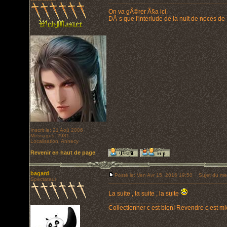
On va gÃ©rer Ã§a ici.
DÃ¨s que l'interlude de la nuit de noces de R
Inscrit le: 21 Aoû 2006
Messages: 2981
Localisation: Annecy
Revenir en haut de page
bagard
Posté le: Ven Avr 15, 2016 19:50
Sujet du me
Spectateur
La suite , la suite , la suite
_________________
Collectionner c est bien! Revendre c est mi