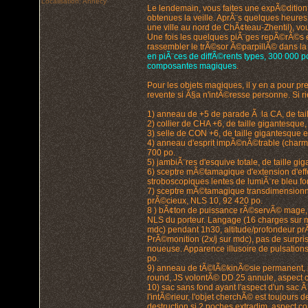
Localisation: Annecy
Le lendemain, vous faites une expÃ©ditio
obtenues la veille. AprÃ¨s quelques heur
une ville au nord de ChÃ¢teau-Zhentil), vou
Une fois les quelques piÃ¨ges repÃ©rÃ©s 
rassembler le trÃ©sor Ã©parpillÃ© dans la gr
en piÃ¨ces de diffÃ©rents types, 300 000 p
composantes magiques
.
Pour les objets magiques, il y en a pour p
revente si Ã§a n'intÃ©resse personne. Si ri
1) anneau de +5 de parade Ã la CA, de tail
2) collier de CHA +6, de taille gigantesque
3) selle de CON +6, de taille gigantesque
4) anneau d'esprit impÃ©nÃ©trable (charme,
700 po.
5) jambiÃ¨res d'esquive totale, de taille gi
6) sceptre mÃ©tamagique d'extension d'effet
stroboscopiques lentes de lumiÃ¨re bleu f
7) sceptre mÃ©tamagique transdimensionnel
prÃ©cieux, NLS 10, 92 420 po.
8 ) bÃ¢ton de puissance rÃ©servÃ© mage, do
NLS du porteur. Langage (16 charges sur mdc
mdc) pendant 1h30, altitude/profondeur prÃ
PrÃ©monition (2x/j sur mdc), pas de surpr
noueuse. Apparence illusoire de pulsations
po.
9) anneau de tÃ©lÃ©kinÃ©sie permanent, p
round, JS volontÃ© DD 25 annule, aspect
10) sac sans fond ayant l'aspect d'un sac 
l'intÃ©rieur, l'objet cherchÃ© est toujours 
destruction si 2 poches extradim, aspect 