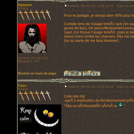
Dampyre
Posté le: Mer Avr 27, 2016 12:15
Sujet du me
HÃ©ros
Pour le partage, je verrais bien 40% pour 
Compte tenu de l'usage limitÃ© que j'en aurai
genre de truc). On peut effectivement envis
sujet, j'en trouve l'usage limitÃ©, mais je 
moins cher) contre les charmes, Ã§a me sem
j'en ai marre de me faire dominer).
Inscrit le: 22 Juil 2012
Messages: 476
Revenir en haut de page
Falco
Posté le: Mer Avr 27, 2016 12:18
Sujet du me
Paladin
Liste des obj :
-aprÃ¨s explication du fonctionnement prÃ©c
"Ã§a va dÃ©fouraillÃ© sÃ©vÃ¨re
"