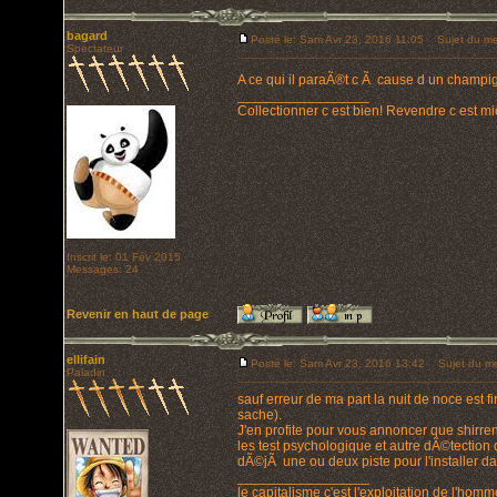
bagard
Posté le: Sam Avr 23, 2016 11:05
Sujet du me
Spectateur
A ce qui il paraÃ®t c Ã cause d un champ
_________________
Collectionner c est bien! Revendre c est mi
Inscrit le: 01 Fév 2015
Messages: 24
Revenir en haut de page
ellifain
Posté le: Sam Avr 23, 2016 13:42
Sujet du me
Paladin
sauf erreur de ma part la nuit de noce est 
sache).
J'en profite pour vous annoncer que shirre
les test psychologique et autre dÃ©tection d
dÃ©jÃ une ou deux piste pour l'installer d
_________________
le capitalisme c'est l'exploitation de l'hom