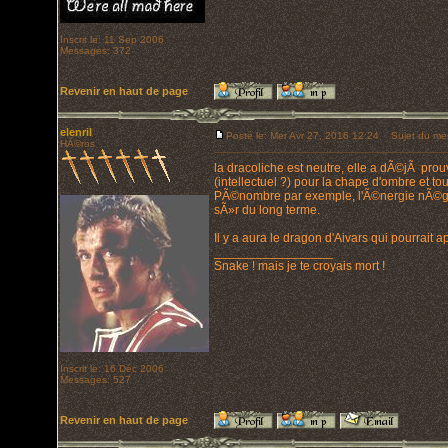
Inscrit le: 11 Sep 2006
Messages: 372
Revenir en haut de page
elenril
Posté le: Mer Avr 27, 2016 12:24
Sujet du me
HÃ©ros
la dracoliche est neutre, elle a dÃ©jÃ prou
(intellectuel ?) pour la chape d'ombre et tou
PÃ©nombre par exemple, l'Ã©nergie nÃ©gati
sÃ»r du long terme.
Il y a aura le dragon d'Aivars qui pourrait 
_________________
Snake ! mais je te croyais mort !
Inscrit le: 16 Déc 2006
Messages: 527
Revenir en haut de page