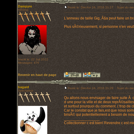
Dampyre
Posté le: Dim Avr 24, 2016 21:17
Sujet du me
HÃ©ros
L'anneau de taille Gig, Ã§a peut faire un b
Plus sÃ©rieusement, si personne n'en veut,
Inscrit le: 22 Juil 2012
Messages: 476
Revenir en haut de page
bagard
Posté le: Dim Avr 24, 2016 21:29
Sujet du me
Spectateur
Qu allons nous envisager de faire suite Ã c
d une pour la ville et de deux reprÃ©sailles?
et surtout pourquoi du comment. ( trop de 
Car le constat que je fais,est que nous so
brisÃ© qui potentiellement a besoin de nou
_________________
Collectionner c est bien! Revendre c est mi