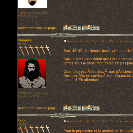
Inscrit le: 01 Fév 2015
Messages: 24
Revenir en haut de page
Dampyre
Posté le: Lun Avr 25, 2016 08:00
Sujet du me
HÃ©ros
Ben, dÃ©jÃ , j'estimerai juste qu'une partie
AprÃ¨s, il va aussi falloir que Lara et moi 
tombe sous le sens: mon perso est pas joua
Quant aux reprÃ©sailles, Ã part dÃ©clenc
l'instant), Ã§a ne servira Ã rien. Quand o
connard. En attendant...
Inscrit le: 22 Juil 2012
Messages: 476
Revenir en haut de page
Falco
Posté le: Lun Avr 25, 2016 13:12
Sujet du me
Paladin
Pour la population et la protection de la 