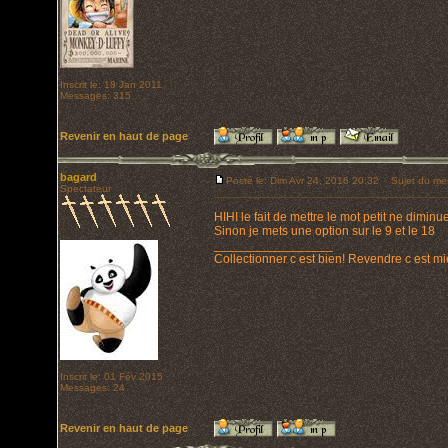
Inscrit le: 18 Jan 2011
Messages: 315
Revenir en haut de page
bagard
Posté le: Dim Avr 24, 2016 20:32
Sujet du me
Spectateur
HIHI le fait de mettre le mot petit ne diminue
Sinon je mets une option sur le 9 et le 18
_________________
Collectionner c est bien! Revendre c est mi
Inscrit le: 01 Fév 2015
Messages: 24
Revenir en haut de page