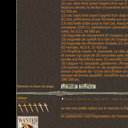
11) sac sans fond ayant l'aspect d'un sac Ã
toujours devant, la section d'ouverture est
63 300 po.
12) sac sans fond ayant l'aspect d'un drap
81.5m), prÃ©sence d'une Ã©chelle sur un 
13) clochette d'abri pour la nuit 1x/j, mais
constante (25Â°C), parfaitement camouflÃ©, 
rotie), NLS 21, 66 080 po.
14) baguette de classement (8 charges), po
15) baguette de contrÃ´le d l'air (43 charg
16) baguette de rÃ©duction d'objets (21 ch
60 minutes, NLS 6, 15 420 po
17) Ã©pÃ©e courte +5, dansante, la cible p
et sonore sur cycle de 30 secondes avec d
qu'elle est lÃ¢chÃ©e) avec JS volontÃ© D
18 ) dague +5, dansante, gardienne, rÃ©s
19) harnois en mithral +4, de souplesse (
bonus d'aptitude de +10 en discrÃ©tion et
tunique de bonne qualitÃ©, brodÃ©e aux ar
186 100 po.
Revenir en haut de page
ellifain
Posté le: Dim Avr 24, 2016 14:53
Sujet du me
Paladin
je met une petite option sur le harnois si
_________________
le capitalisme c'est l'exploitation de l'hom