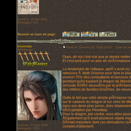
Inscrit le: 18 Jan 2011
Messages: 315
Revenir en haut de page
honorata
Posté le: Sam Avr 23, 2016 14:02
Sujet du me
WebMaster
Oups, ah oui c'est vrai que je devais mettre
Et c'est parti pour un peu de cinÃ©matique..
Le lendemain de l'attaque, aprÃ¨s avoir 
retrouvez Ã Myth Drannor pour faire le bil
environ 75% des combattants et lanceurs de
pendant qu'ils fuyaient le dragon de Mansh
ont juste Ã©tÃ© secouÃ©s par la prÃ©sence
des milliers de familles brisÃ©es, de veuves
Outre le fait que votre simple prÃ©sence ra
sur le cadavre du dragon et sur celui de Ma
dans son demi-plan perso, donc totalement 
dÃ©capitation par Penelkep.
Pour le dragon, par contre, vous allez pou
Ã©galement qu'il avait plusieurs objets mag
DÃ©tail important, faire ces divinations c
Inscrit le: 21 Aoû 2006
complet d'alitement.
Messages: 2981