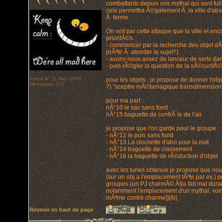
combattants depuis nos mythal qui sont full
cela permettra Ã©galement Ã la ville d'ab
Ã terme
On voit par cette attaque que la ville et en
prioritÃ©s.
- commencer par la recherche des objet dÃ
prÃªte Ã aborder le sujet?)
- avons nous assez de lanceur de sorts dans
- puis rÃ©gler la question de la sÃ©curitÃ© du r
Inscrit le: 11 Sep 2006
pour les objets : je propose de donner l'obje
Messages: 372
7) "sceptre mÃ©tamagique transdimensionne
pour ma part :
nÂ°10 le sac sans fond
nÂ°15 baguette de contrÃ´le de l'air
je propose que l'on garde pour le groupe :
- nÂ°12 le puis sans fond
- nÂ°13 La clochette d'abri pour la nuit
- nÂ°14 baguette de classement
- nÂ°16 la baguette de rÃ©duction d'objet
avec les tunes obtenue je propose que nous
(sur un obj a l'emplacement tÃªte par ex.) p
groupes (un PJ charmÃ© Ã§a fait mal durant
notamment l'emplacement d'un mythal, voir
mÃªme contre charme])[/b]
Revenir en haut de page